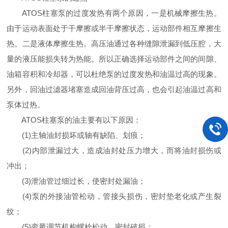
ATOS柱塞泵的过度发热有两个原因，一是机械摩擦生热。
由于运动表面处于干摩擦或半干摩擦状态，运动部件相互摩擦生
热。二是液体摩擦生热。高压油通过各种缝隙泄漏到低压腔，大
量的液压能损失转为热能。所以正确选择运动部件之间的间隙、
油箱容积和冷却器，可以杜绝泵的过度发热和油温过高的现象。
另外，回油过滤器堵塞造成回油背压过高，也会引起油温过高和
泵体过热。
ATOS柱塞泵的油主要有以下原因：
(1)主轴油封损坏或轴有缺陷、划痕；
(2)内部泄漏过大，造成油封处压力增大，而将油封损伤或
冲出；
(3)泄油管过细过长，使密封处漏油；
(4)泵的外接油管松动，管接头损伤，密封垫老化或产生裂
纹；
(5)变量调节机构螺栓松动，密封破损；