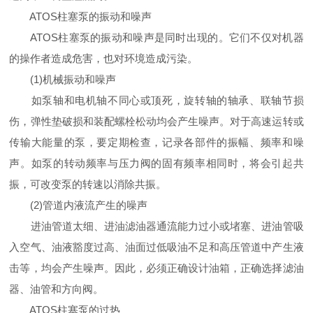
ATOS柱塞泵的振动和噪声
ATOS柱塞泵的振动和噪声是同时出现的。它们不仅对机器
的操作者造成危害，也对环境造成污染。
(1)机械振动和噪声
如泵轴和电机轴不同心或顶死，旋转轴的轴承、联轴节损
伤，弹性垫破损和装配螺栓松动均会产生噪声。对于高速运转或
传输大能量的泵，要定期检查，记录各部件的振幅、频率和噪
声。如泵的转动频率与压力阀的固有频率相同时，将会引起共
振，可改变泵的转速以消除共振。
(2)管道内液流产生的噪声
进油管道太细、进油滤油器通流能力过小或堵塞、进油管吸
入空气、油液豁度过高、油面过低吸油不足和高压管道中产生液
击等，均会产生噪声。因此，必须正确设计油箱，正确选择滤油
器、油管和方向阀。
ATOS柱塞泵的过热