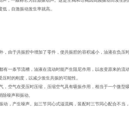
声，一般称它为自激振动声。这是主阀和导阀因高频振动而发生的声
度低，自激振动发生率就高。
，由于共振腔中增加了零件，使共振腔的容积减小，油液在负压时
有一条节流槽，油液在流动时能产生阻尼作用，以改变原来的流动
受压时的刚度，以减少发生共振的可能性。
，空气在受压时压缩，压缩空气具有吸振作用，相当于一个微型吸
消除噪声和振动。
动，产生噪声。如三节同心式溢流阀，装配时三节同心配合不当，