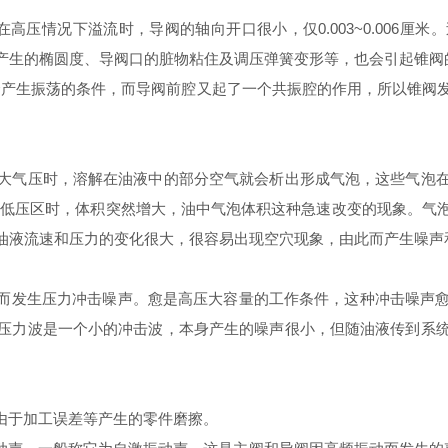
情况下溢流时，导阀的轴向开口很小，仅0.003~0.006厘米
产生的椭圆度、导阀口的脏物粘住及调压弹簧变形等，也会引起锥阀
个产生振荡的条件，而导阀前腔又起了一个共振腔的作用，所以锥阀
气压时，溶解在油液中的部分空气就会析出形成气泡，这些气泡在
到低压区时，体积突然增大，油中气泡体积这种急速改变的现象。气
油液流速和压力的变化很大，很容易出现空穴现象，由此而产生噪声
而发生压力冲击噪声。愈是高压大容量的工作条件，这种冲击噪声愈
压力波是一个小的冲击波，本身产生的噪声很小，但随油液传到系
由于加工误差等产生的零件磨擦。