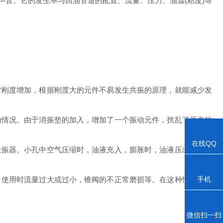
音。它的发生率与回油管道的配置、流量、压力、油温(粘度)等
刚度增加，根据刚度大的元件不易发生共振的原理，就能减少发
情况。由于消振垫的加入，增加了一个振动元件，扰乱了原来的
在线QQ
振器。小孔中空气压缩时，油液充入，膨胀时，油液压出，这样
手机
使用时流量过大或过小，锥阀的不正常磨损等。在这种情况下，
微信扫一扫