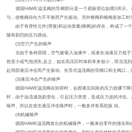
德国HAWE溢流阀的导阀部分是一个易振部位如图3所示。在高压
匀，使锥阀径向力不平衡而产生振动。另外锥阀和锥阀座加工时
由于有弹性元件(弹簧)和运动质量(锥阀)的存在，构成了一
随有剧烈的压力跳动。
(2)空穴产生的噪声
当由于各种原因，空气被吸入油液中，或者在油液压力低于大
然变小或气泡消失;反之，如在高压区时体积本来较小，而当流
起局部液压冲击而产生振动。先导式溢流阀的导阀口和主阀口，
(3)液压冲击产生的噪声
德国HAWE溢流阀在卸荷时，会因液压回路的压力急骤下降
时，由于油流速急剧变化，引起压力突变，造成压力波的冲击。
噪声。所以在发生液压冲击噪声时，一般多伴有系统振 动。
(4)机械噪声
德国HAWE溢流阀发出的机械噪声，一般来自零件的撞击和