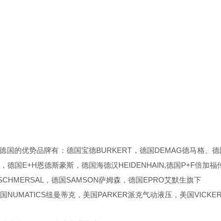
势品牌有：德国宝德BURKERT，德国DEMAG德马格、德国H
，德国E+H恩德斯豪斯，德国海德汉HEIDENHAIN,德国P+F倍加福传
HMERSAL，德国SAMSON萨姆森，德国EPRO艾默生旗下
MATICS纽曼蒂克，美国PARKER派克气动液压，美国VICKER