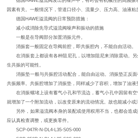
德国HAWE溢流阀发出的噪声中，有时会有机械性的高频振动
因素有关。一般情况下，管道口径小、流量少、压力高、油液粘
德国HAWE溢流阀的日常预防措施：
减小或消除先导式溢流阀噪声和振动的措施
一般是在导阀部分加置消振元件。
消振套一般固定在导阀前腔，即共振腔内，不能自由活动。
在消振套上都设有各种阻尼孔，以增加阻尼来消除震动。另外
生共振的可能性。
消振垫一般与共振腔活动配合，能自由运动。消振垫正反面都
共振频率。共振腔增加了消振垫，同样减少了容积，增加了油液
在消振螺堵上设有蓄气小孔和节流边，蓄气小孔中因留有空气
就增加了一个附加流动，以改变原来的流动情况。故也能减小或
另外，如果溢流阀本身的装配或使用权用不当，也都会造成振
应认真检查调整，或更换零件。
SCP-047R-N-DL4-L35-S0S-000