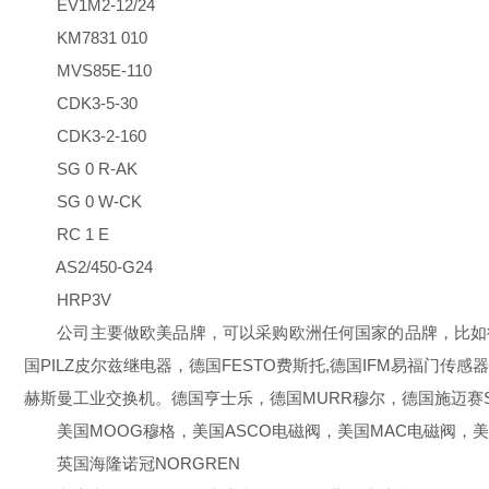
EV1M2-12/24
KM7831 010
MVS85E-110
CDK3-5-30
CDK3-2-160
SG 0 R-AK
SG 0 W-CK
RC 1 E
AS2/450-G24
HRP3V
公司主要做欧美品牌，可以采购欧洲任何国家的品牌，比如德国的优
国PILZ皮尔兹继电器，德国FESTO费斯托,德国IFM易福门传感器
赫斯曼工业交换机。德国亨士乐，德国MURR穆尔，德国施迈赛SC
美国MOOG穆格，美国ASCO电磁阀，美国MAC电磁阀，美国NU
英国海隆诺冠NORGREN