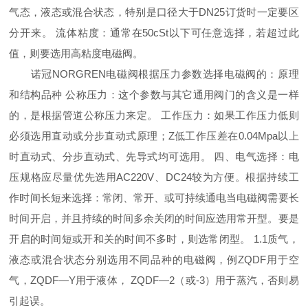
气态，液态或混合状态，特别是口径大于DN25订货时一定要区
分开来。 流体粘度：通常在50cSt以下可任意选择，若超过此
值，则要选用高粘度电磁阀。
诺冠NORGREN电磁阀根据压力参数选择电磁阀的：原理
和结构品种 公称压力：这个参数与其它通用阀门的含义是一样
的，是根据管道公称压力来定。 工作压力：如果工作压力低则
必须选用直动或分步直动式原理；Z低工作压差在0.04Mpa以上
时直动式、分步直动式、先导式均可选用。 四、电气选择：电
压规格应尽量优先选用AC220V、DC24较为方便。根据持续工
作时间长短来选择：常闭、常开、或可持续通电当电磁阀需要长
时间开启，并且持续的时间多余关闭的时间应选用常开型。要是
开启的时间短或开和关的时间不多时，则选常闭型。 1.1质气，
液态或混合状态分别选用不同品种的电磁阀，例ZQDF用于空
气，ZQDF—Y用于液体， ZQDF—2（或-3）用于蒸汽，否则易
引起误。