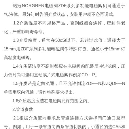
诺冠NORGREN电磁阀ZDF系列多功能电磁阀则可通通于
气.液体。最好订时告明介质状态，安装用户就不必再调式。
1.2介质温度不同规格产品，否则线圈会烧掉，密封件老
化，严重影响寿命命。
1.3介质粘度，通常在50cSt以下。若超过此值，通径大于
15mm用ZDF系列多功能电磁阀作特殊订货。通径小于15mm订
高粘度电磁阀。
1.4介质清洁度不高时都应在电磁阀前配装反冲过滤阀，压
力低时尚可选用直动膜片式电磁阀作例如CD—P。
1.5介质若是定向流通，且不允许倒流ZDF—N和ZQDF—N
单需用双向流通，请作特殊要求提出。
1.6介质温度应选在电磁阀允许范围之内。
2.管道参数
2.1根据介质流向要求及管道连接方式选择阀门通口及型
号。例如，用于一条管道向两条管道切换的，小通径的选CA5和