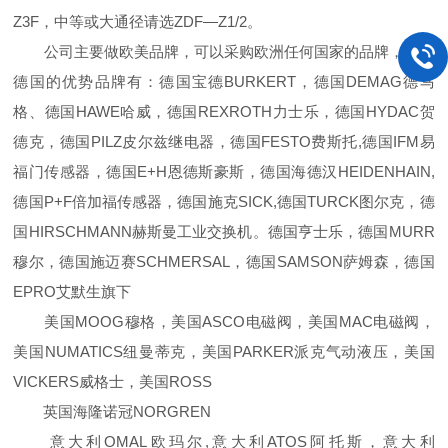
Z3F，中等或大通径请选ZDF—Z1/2。
公司主要做欧美品牌，可以采购欧洲任何国家的品牌，比如
德国的优势品牌有：德国宝德BURKERT，德国DEMAG德马
格、德国HAWE哈威，德国REXROTH力士乐，德国HYDAC贺
德克，德国PILZ皮尔兹继电器，德国FESTO费斯托,德国IFM易
福门传感器，德国E+H恩德斯豪斯，德国海德汉HEIDENHAIN,
德国P+F倍加福传感器，德国施克SICK,德国TURCK图尔克，德
国HIRSCHMANN赫斯曼工业交换机。德国亨士乐，德国MURR
穆尔，德国施迈赛SCHMERSAL，德国SAMSON萨姆森，德国
EPRO艾默生旗下
美国MOOG穆格，美国ASCO电磁阀，美国MAC电磁阀，
美国NUMATICS纽曼蒂克，美国PARKER派克气动液压，美国
VICKERS威格士，美国ROSS
英国海隆诺冠NORGREN
意大利OMAL欧玛尔,意大利ATOS阿托斯，意大利