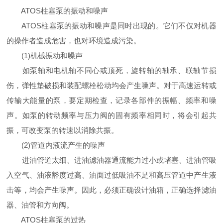
ATOS柱塞泵的振动和噪声
ATOS柱塞泵的振动和噪声是同时出现的。它们不仅对机器
的操作者造成危害，也对环境造成污染。
(1)机械振动和噪声
如泵轴和电机轴不同心或顶死，旋转轴的轴承、联轴节损
伤，弹性垫破损和装配螺栓松动均会产生噪声。对于高速运转或
传输大能量的泵，要定期检查，记录各部件的振幅、频率和噪
声。如泵的转动频率与压力阀的固有频率相同时，将会引起共
振，可改变泵的转速以消除共振。
(2)管道内液流产生的噪声
进油管道太细、进油滤油器通流能力过小或堵塞、进油管吸
入空气、油液豁度过高、油面过低吸油不足和高压管道中产生液
击等，均会产生噪声。因此，必须正确设计油箱，正确选择滤油
器、油管和方向阀。
ATOS柱塞泵的过热