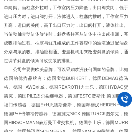
单向阀。当柱塞外拉时，工作室内压力降低，出口阀关闭，低于
进口压力时，进口阀打开，液体进入；柱塞内推时，工作室压力
升高，进口阀关闭，高于出口压力时，出口阀打开，液体排出。
当传动轴带动缸体旋转时，斜盘将柱塞从缸体中拉出或推回，完
成吸排油过程。柱塞与缸孔组成的工作容腔中的油液通过配油盘
分别与泵的吸、排油腔相通。变量机构用来改变斜盘的倾角，通
过调节斜盘的倾角可改变泵的排量。
公司主要做欧美品牌，可以采购欧洲任何国家的品牌，比如
德国的优势品牌有：德国宝德BURKERT，德国DEMAG德马
格、德国HAWE哈威，德国REXROTH力士乐，德国HYDAC贺
德克，德国PILZ皮尔兹继电器，德国FESTO费斯托,德国IFM易
福门传感器，德国E+H恩德斯豪斯，德国海德汉HEIDENHAIN,
德国P+F倍加福传感器，德国施克SICK,德国TURCK图尔克，德
国HIRSCHMANN赫斯曼工业交换机。德国亨士乐，德国MURR
穆尔，德国施迈赛SCHMERSAL，德国SAMSON萨姆森，德国