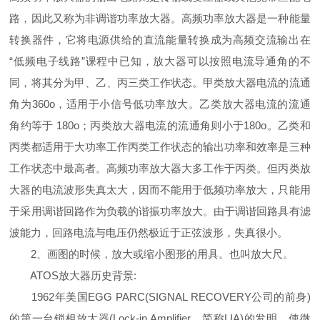
路，因此又称为非调谐功率放大器。高频功率放大器是一种能量
转换器件，它将电源供给的直流能量转换成为高频交流输出在
“低频电子线路”课程中已知，放大器可以按照电流导通角的不
同，将其分为甲、乙、丙三类工作状态。甲类放大器电流的流通
角为360o，适用于小信号低功率放大。乙类放大器电流的流通
角约等于 180o；丙类放大器电流的流通角则小于180o。乙类和
丙类都适用于大功率工作丙类工作状态的输出功率和效率是三种
工作状态中最高者。高频功率放大器大多工作于丙类。但丙类放
大器的电流波形失真太大，因而不能用于低频功率放大，只能用
于采用调谐回路作为负载的谐振功率放大。由于调谐回路具有滤
波能力，回路电流与电压仍然极近于正弦波形，失真很小。
2、画图的时候，放大或缩小图形的用具。也叫放大尺。
ATOS放大器历史背景:
1962年美国EGG PARC(SIGNAL RECOVERY公司的前身)
的第一台锁相放大器(Lock-in Amplifier，简称LIA)的发明，使微