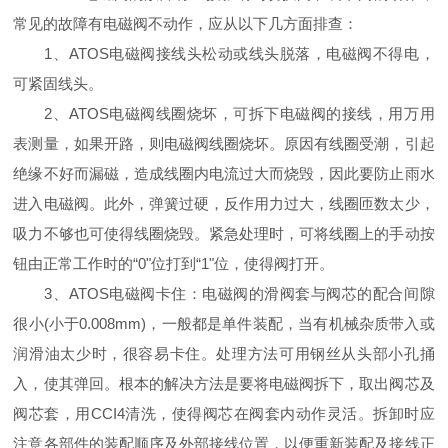
常见的故障有电磁阀不动作，应从以下几方面排查：
1、ATOS电磁阀接线头松动或线头脱落，电磁阀不得电，
可紧固线头。
2、ATOS电磁阀线圈烧坏，可拆下电磁阀的接线，用万用
表测量，如果开路，则电磁阀线圈烧坏。原因有线圈受潮，引起
绝缘不好而漏磁，造成线圈内电流过大而烧毁，因此要防止雨水
进入电磁阀。此外，弹簧过硬，反作用力过大，线圈匝数太少，
吸力不够也可使得线圈烧毁。紧急处理时，可将线圈上的手动按
钮由正常工作时的“0"位打到“1"位，使得阀打开。
3、ATOS电磁阀卡住：电磁阀的滑阀套与阀芯的配合间隙
很小(小于0.008mm)，一般都是单件装配，当有机械杂质带入或
润滑油太少时，很容易卡住。处理方法可用钢丝从头部小孔捅
入，使其弹回。根本的解决方法是要将电磁阀拆下，取出阀芯及
阀芯套，用CCI4清洗，使得阀芯在阀套内动作灵活。拆卸时应
注意各部件的装配顺序及外部接线位置，以便重新装配及接线正