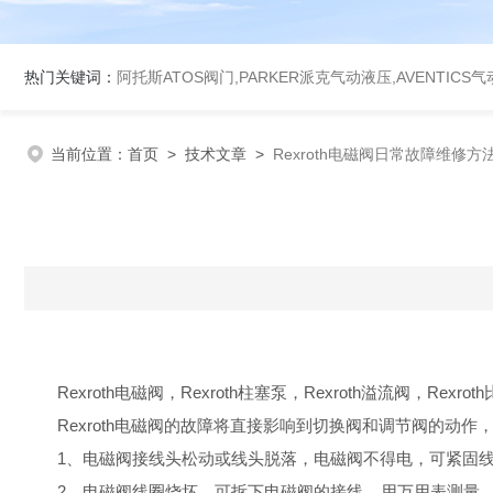
热门关键词：
阿托斯ATOS阀门,PARKER派克气动液压,AVENTICS
当前位置：
首页
>
技术文章
>
Rexroth电磁阀日常故障维修方
Rexroth电磁阀，Rexroth柱塞泵，Rexroth溢流阀，Rexroth
Rexroth电磁阀的故障将直接影响到切换阀和调节阀的动作
1、电磁阀接线头松动或线头脱落，电磁阀不得电，可紧固
2、电磁阀线圈烧坏，可拆下电磁阀的接线，用万用表测量，