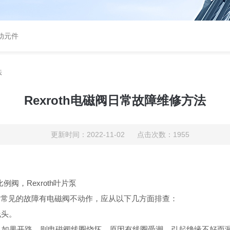
气动元件
法
Rexroth电磁阀日常故障维修方法
更新时间：2022-11-02 点击次数：1955
比例阀，Rexroth叶片泵
，常见的故障有电磁阀不动作，应从以下几方面排查：
线头。
如果开路，则电磁阀线圈烧坏。原因有线圈受潮，引起绝缘不好而漏