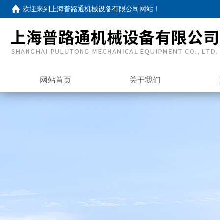
欢迎来到
上海普路通机械设备有限公司网站
！
网站首页
关于我们