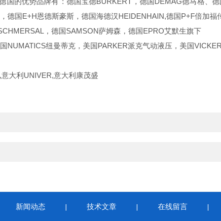
势品牌有：德国宝德BURKERT，德国DEMAG德马格、德国H
，德国E+H恩德斯豪斯，德国海德汉HEIDENHAIN,德国P+F倍加福传
HMERSAL，德国SAMSON萨姆森，德国EPRO艾默生旗下
MATICS纽曼蒂克，美国PARKER派克气动液压，美国VICKER
意大利UNIVER,意大利康茂盛
新闻动态
技术文章
在线留言
|
|
|
|