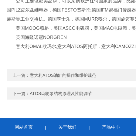
公司主要做欧美品牌，可以采购欧洲任何国家的品牌，比如德国的优
国PILZ皮尔兹继电器，德国FESTO费斯托,德国IFM易福门传感器
赫斯曼工业交换机。德国亨士乐，德国MURR穆尔，德国施迈赛SC
美国MOOG穆格，美国ASCO电磁阀，美国MAC电磁阀，美国NU
英国海隆诺冠NORGREN
意大利OMAL欧玛尔,意大利ATOS阿托斯，意大利CAMOZZI,
上一篇：
意大利ATOS油缸的操作和维护规范
下一篇：
ATOS齿轮泵结构原理及性能调节
网站首页
关于我们
产品中心
|
|