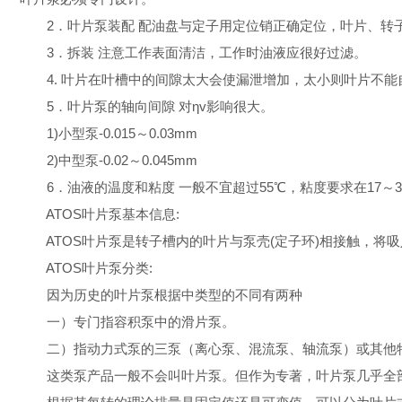
2．叶片泵装配 配油盘与定子用定位销正确定位，叶片、转子
3．拆装 注意工作表面清洁，工作时油液应很好过滤。
4. 叶片在叶槽中的间隙太大会使漏泄增加，太小则叶片不能
5．叶片泵的轴向间隙 对ηv影响很大。
1)小型泵-0.015～0.03mm
2)中型泵-0.02～0.045mm
6．油液的温度和粘度 一般不宜超过55℃，粘度要求在17～3
ATOS叶片泵基本信息:
ATOS叶片泵是转子槽内的叶片与泵壳(定子环)相接触，将
ATOS叶片泵分类:
因为历史的叶片泵根据中类型的不同有两种
一）专门指容积泵中的滑片泵。
二）指动力式泵的三泵（离心泵、混流泵、轴流泵）或其他
这类泵产品一般不会叫叶片泵。但作为专著，叶片泵几乎全部