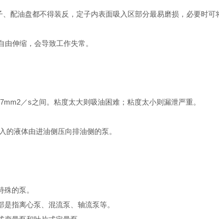
、配油盘都不得装反，定子内表面吸入区部分最易磨损，必要时可
自由伸缩，会导致工作失常。
7mm2／s之间。粘度太大则吸油困难；粘度太小则漏泄严重。
吸入的液体由进油侧压向排油侧的泵。
特殊的泵。
是指离心泵、混流泵、轴流泵等。