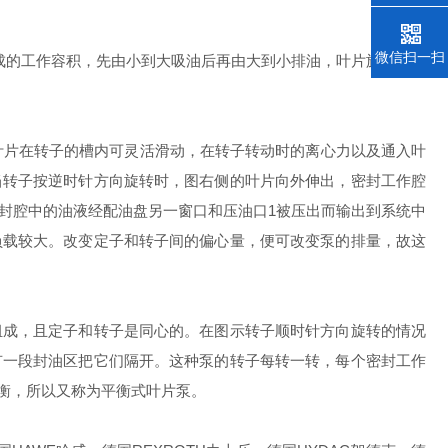
微信扫一扫
成的工作容积，先由小到大吸油后再由大到小排油，叶片旋转一周
叶片在转子的槽内可灵活滑动，在转子转动时的离心力以及通入叶
当转子按逆时针方向旋转时，图右侧的叶片向外伸出，密封工作腔
封腔中的油液经配油盘另一窗口和压油口1被压出而输出到系统中
负载较大。改变定子和转子间的偏心量，便可改变泵的排量，故这
成，且定子和转子是同心的。在图示转子顺时针方向旋转的情况
有一段封油区把它们隔开。这种泵的转子每转一转，每个密封工作
衡，所以又称为平衡式叶片泵。