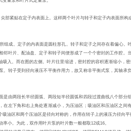
式变量泵和叶片式定量泵。
尖部紧贴在定子内表面上。这样两个叶片与转子和定子内表面所构
件所组成。定子的内表面是圆柱形孔。转子和定子之间存在着偏心。
相邻叶片、配油盘、定子和转子间便形成了一个个密封的工作腔。
将油吸入。而在图的左侧。叶片往里缩进，密封腔的容积逐渐缩小，密
泵。转子受到径向液压不平衡作用力，故又称非平衡式泵，其轴承
是由两段长半径圆弧、两段短半径圆弧和四段过渡曲线八个部分组
，在左下角和右上角处逐渐减小，为压油区；吸油区和压油区之间
个吸油区和两个压油区是径向对称的，作用在转子上的液压力径向平
率小。为此，双作用叶片泵的叶片数一般都取12或16。