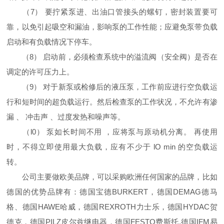
（7） 要拧紧泵进、出油口管接头的螺钉，密封装置要可
靠，以免引起吸空和漏油，影响泵的工作性能；应避免泵带负载
启动和有负载情况下停车。
（8） 启动前，必须检查系统中的溢流阀（安全阀）是否在
调定的许可压力上。
（9） 对于新泵或检修后的液压泵，工作前应进行空负载运
行和短时间的超负载运行。然后检查泵的工作状况，不允许有渗
漏 、 冲击声 、过度发热和噪声等。
（l0） 泵如长时间不用 ，应将泵与原动机分离。 再使用
时，不得立即使用最大负载，应有不少于 lO min 的空负载运
转。
公司主要做欧美品牌，可以采购欧洲任何国家的品牌，比如
德国的优势品牌有：德国宝德BURKERT，德国DEMAG德马
格、德国HAWE哈威，德国REXROTH力士乐，德国HYDAC贺
德克，德国PILZ皮尔兹继电器，德国FESTO费斯托,德国IFM易