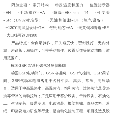
附加选项：·常开结构 ·特殊温度和压力 ·位置指示器
=EH ·手动操作=HA ·防爆=EEx em II T4 ·可变关
=SR（DN32标准型） ·无油和油脂=OF（氧气设备）
·+130℃高温型设计=TM ·密封磁芯=AA ·无黄铜和青铜=BF
·大口径可达DN300
产品特点：全自动操作，开关速度快，密封性好，无内外
漏，寿命长，易操作，可带手动操作、位置反馈等辅助功能，适
用范围广。
德国GSR 27系列燃气紧急切断阀
德国GSR电动阀门、GSR电磁阀、GSR气控阀、GSR调节
阀、GSR气动本电磁阀用于各种中温、高温、常压、高压场
合，适用于中高温热水、高温蒸汽、饱和蒸汽、过热蒸汽及导热
油等管路的自动控制；广泛应用于窑炉设备、干燥设备、石油化
工、生物制药、暖通空调、电镀涂装、橡塑机械、食品饮料、造
纸、印染及电力矿业等行业，是自动化控制工程、项目改造及设