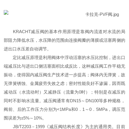
KRACHT减压阀的基本作用原理是靠阀内流道对水流的局
部阻力降低水压，水压降的范围由连接阀瓣的薄膜或活塞两侧的
进出口水压差自动调节。
定比减压原理是利用阀体中浮动活塞的水压比控制，进出口
端减压比与进出口侧活塞面积比成反比，这种减压阀工作平稳无
振动，使得国内减压阀生产技术进一步提高；阀体内无弹簧，故
无弹簧锈蚀、金属疲劳失效之虑；密封性能良好不渗漏，因而既
减动压（水流动时）又减静压（流量为0时）；特别是在减压的
同时不影响水流量。减压阀通常有DN15～DN100等多种规格，
阀前、后的工作压力分别为<1MPa和0．1～0．5MPa，调压范
围误差为±5%～10%。
JB/T2203－1999《减压阀结构长度》为主的通用类。目前