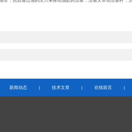
油管，然后通过油的压力来推动油缸的活塞，活塞又带动活塞杆，
新闻动态
技术文章
在线留言
|
|
|
|