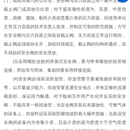
门，或取用蒸汽的引出管。安全阀与压力容器之间～般不宜装设
截止阀门或其他引出管；对于盛装毒性程度为、高度、中度危
害，易燃、腐蚀、黏性介质或贵重介质的压力容器，经使用单位
主管压力容器的技术负责人批准，并制定可靠的防范措施，方可
在安全阀与压力容器之间装设截止阀。压力容器正常运行期间，
截止阀必须保持全开，加铅封或锁定。截止阀的结构和通径，应
不得妨碍安全阀的安全泄放。
(3)采用螺纹连接的弹簧式安全阀，要与带有螺纹的短管相
连接，而短管与简体、集箱间要采用焊接连接。
(4)安全阀必须装设排放管。排放管要尽量避免曲折和急转
弯，以尽量减少阻力。排放管要直通安全地点，并有足够的流通
截面积，保证排汽畅通。对于能相互作用产生化学反应的安全
阀，不能共享一根排放管；当安全阀安装在有腐蚀性、可燃气体
的设备上，排放时还应采取防腐蚀或防着火爆炸措施；当装设安
全阀的设备内为有毒介质，且该介质的蒸汽密度大于空气密度