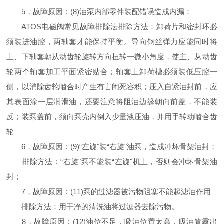
5，故障原因：(8)油泵内部零件装配错误造成内漏；
ATOS电磁阀
常见故障排除法
排除方法：卸荷片和密封环必
须装进油腔，两轴套才能保持平衡。导向钢丝弹力应能同时将
上、下轴套朝从动齿轮旋转方向扭转一微小角度，使主、从动齿
轮两个轴套加工平面紧密贴合；轴套上卸荷槽必须装低压腔一
侧，以消除齿轮啮合时产生有害闭死容积；压入自紧油封前，应
其表面涂一层润滑油，还要注意将阻油边缘朝向前盖，不能装
反；装泵盖前，须向泵壳内倒入少量液压油，并用手转动啮合齿
轮
6，故障原因：(9)“左旋"装“右旋"油泵，造成冲坏骨架油封；
排除方法：“右旋"泵不能装“左旋"机上，否则会冲坏骨架油
封；
7，故障原因：(11)泵的过滤器被污物阻塞不能起滤油作用
排除方法：用干净的清洗油将过滤器去除污物。
8，故障原因：(12)油位不足，吸油位置太高，吸油管露出