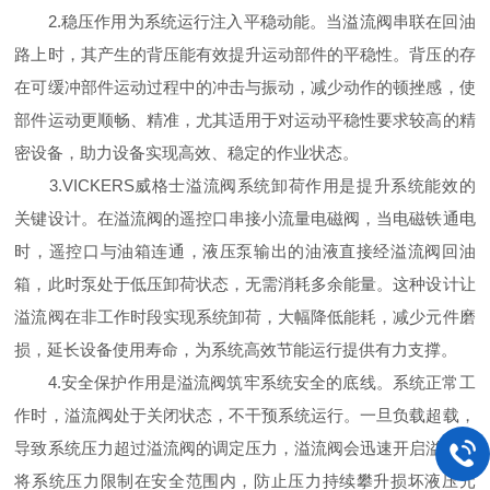
2.稳压作用为系统运行注入平稳动能。当溢流阀串联在回油
路上时，其产生的背压能有效提升运动部件的平稳性。背压的存
在可缓冲部件运动过程中的冲击与振动，减少动作的顿挫感，使
部件运动更顺畅、精准，尤其适用于对运动平稳性要求较高的精
密设备，助力设备实现高效、稳定的作业状态。
3.VICKERS威格士溢流阀系统卸荷作用是提升系统能效的
关键设计。在溢流阀的遥控口串接小流量电磁阀，当电磁铁通电
时，遥控口与油箱连通，液压泵输出的油液直接经溢流阀回油
箱，此时泵处于低压卸荷状态，无需消耗多余能量。这种设计让
溢流阀在非工作时段实现系统卸荷，大幅降低能耗，减少元件磨
损，延长设备使用寿命，为系统高效节能运行提供有力支撑。
4.安全保护作用是溢流阀筑牢系统安全的底线。系统正常工
作时，溢流阀处于关闭状态，不干预系统运行。一旦负载超载，
导致系统压力超过溢流阀的调定压力，溢流阀会迅速开启溢流，
将系统压力限制在安全范围内，防止压力持续攀升损坏液压元