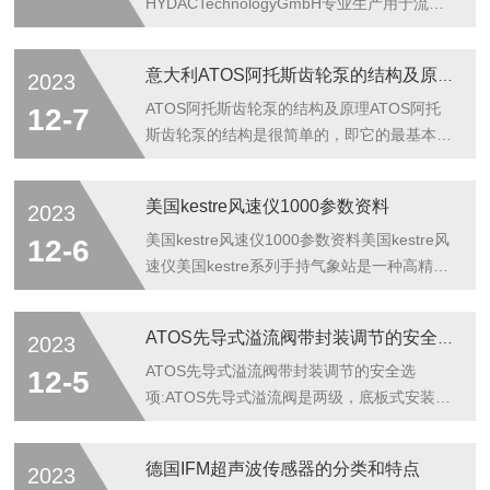
HYDACTechnologyGmbH专业生产用于流体
过滤技术、液压控制技术、电子测量技术的元
件和装置，是世界著名的过滤器、蓄能器、液
意大利ATOS阿托斯齿轮泵的结构及原理
2023
压阀、电子产品、管夹、电磁铁、液压系统总
成等产品的液压件制造商。德国贺德克
ATOS阿托斯齿轮泵的结构及原理ATOS阿托
12-7
HYDAC产品的应用范围十分广泛，几乎覆盖
斯齿轮泵的结构是很简单的，即它的最基本形
各行各业，尤其在冶金工业、汽车工业、电力
式就是两个尺寸相ATOS阿托斯齿轮在一个紧
设备、化工、工程机械、造纸工业、造船工业
密配合的壳体内相互啮合旋转，这个壳体的内
美国kestre风速仪1000参数资料
2023
以及机床制造等领域都得到广泛应用。
部类似“8”字形，两个齿轮装在里面，齿轮的
HYDAC冷却器投用后,操作人员应定期对换热
外径及两侧与壳体紧密配合。来自于挤出机的
美国kestre风速仪1000参数资料美国kestre风
12-6
器进行巡回检查,判断其是否运行正常。(1)
物料在吸入口进入两个齿轮中间，并充满这一
速仪美国kestre系列手持气象站是一种高精
检...
空间，随着齿的旋转沿壳体运动，最后在两齿
度、耐用的小型仪器，它使用高精度超轻型宝
啮合时排出。在术语上讲，齿轮泵也叫正排量
石轴承叶轮来测量风速，启动风速低。叶轮安
ATOS先导式溢流阀带封装调节的安全选项
2023
装置，即像一个缸筒内的活塞，当一个齿进入
放在强化玻璃塑料支架上，安装简单，更换方
另一个齿的流体空间时，液体就被机械性地挤
便。仪器体积小，可以装在口袋中，有一个
ATOS先导式溢流阀带封装调节的安全选
12-5
排出来。因为液体是不可压缩的，所...
LCD显示器，几乎可以在任何地方进行测量。
项:ATOS先导式溢流阀是两级，底板式安装-
可以选择风速、平均风速和最大风速三种测量
ISO6264标准，10，20和32通径。AGAM是
模式。它可以随时切换测量单位：节、米/
座阀式两级溢流阀，适用于液压系统中。在标
德国IFM超声波传感器的分类和特点
2023
秒、公里/小时、米/小时或英尺/分钟。仪器采
准型号中，主阀2中的座阀芯D的先导压力是