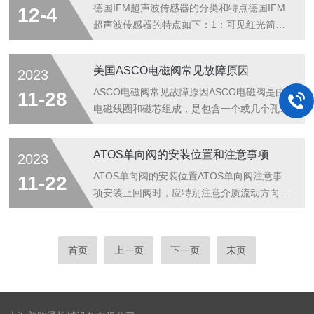
用防水防震设计，使用IP67材料外壳，防水深
由盖板4中的带保护帽的螺杆(3调节的。选择
德国IFM超声波传感器的分类和特点德国IFM
12-4
度1米，跌落高...
手轮5调节代替螺杆调节可按要求提供。顺时
超声波传感器的特点如下：1：可见红光简化
针转动压力增大。也提供带封装调节的安全选
目标校准.2：用于控制运行、感应状态的LED
项:/PED选项符合PED标准(97/23/CE)该阀按
显示功能.3：通过简单的示教按键完成快捷设
美国ASCO电磁阀常见故障原因
2023
客户要求出厂预设压力等级，流量参考值见6]
定.4：用于精确校准的系统安装配件.德国IFM
节所示。对于这种选项的，P,Q极限值参见第
超声波传感器光电传感器：如果在自动化技术
ASCO电磁阀常见故障原因ASCO电磁阀是由
11-28
10...
中没有所谓的"人造眼”的光电传感器，那将会
电磁线圈和磁芯组成，是包含一个或几个孔的
是无法想象的。凡是须安全无接触地识别物体
阀体。当线圈通电或断电时，磁芯的运转将导
精确位置的所有领域都需要使用它们，其中不
致流体通过阀体或被切断，以达到改变流体方
ATOS单向阀的安装位置和注意事项
2023
论所检测的物体是什么样的材料，该传感器都
向的目的。电磁阀的电磁部件由固定铁芯、动
能正常运行。与接近开关相比，光电传感器具
铁芯、线圈等部件组成;阀体部分由滑阀芯、
ATOS单向阀的安装位置ATOS单向阀注意事
11-22
备更大的检测范围。德国...
滑阀套、弹簧底座等组成。电磁线圈被直接安
项安装止回阀时，应特别注意介质流动方向，
装在阀体上，阀体被封闭在密封管中，构成一
应使介质正常流动方向与阀体上指示的箭头方
个简洁、紧凑的组合。我们在生产中常用的电
向相一致，否则就会截断介质的正常流动。底
磁阀有二位三通、二位四通、二位五通等。这
阀应安装在水泵吸水管路的底端。止回阀关闭
首页
上一页
下一页
末页
里先说说二位的含义：对于电磁阀来说就是带
时，会在管路中产生水锤压力，严重时会导致
电和失电，对于所控制的阀门来说就是开...
阀门、管路或设备的损坏，尤其对于大口管路
或高压管路，故应引起止回阀选用者的高度注
意。止回阀只供防止各类管路或设备上流体介