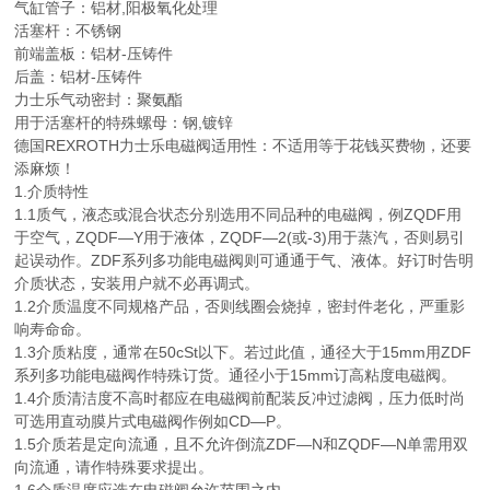
气缸管子：铝材,阳极氧化处理
活塞杆：不锈钢
前端盖板：铝材-压铸件
后盖：铝材-压铸件
力士乐气动密封：聚氨酯
用于活塞杆的特殊螺母：钢,镀锌
德国
REXROTH
力士乐电磁阀适用性：不适用等于花钱买费物，还要
添麻烦！
1.介质特性
1.1质气，液态或混合状态分别选用不同品种的电磁阀，例ZQDF用
于空气，ZQDF—Y用于液体，ZQDF—2(或-3)用于蒸汽，否则易引
起误动作。ZDF系列多功能电磁阀则可通通于气、液体。好订时告明
介质状态，安装用户就不必再调式。
1.2介质温度不同规格产品，否则线圈会烧掉，密封件老化，严重影
响寿命命。
1.3介质粘度，通常在50cSt以下。若过此值，通径大于15mm用ZDF
系列多功能电磁阀作特殊订货。通径小于15mm订高粘度电磁阀。
1.4介质清洁度不高时都应在电磁阀前配装反冲过滤阀，压力低时尚
可选用直动膜片式电磁阀作例如CD—P。
1.5介质若是定向流通，且不允许倒流ZDF—N和ZQDF—N单需用双
向流通，请作特殊要求提出。