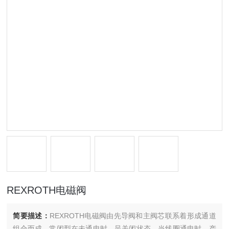
REXROTH电磁阀
简要描述：
REXROTH电磁阀由先导阀和主阀芯联系着形成通道
组合而成。常闭型在未通电时，呈关闭状态。当线圈通电时，产