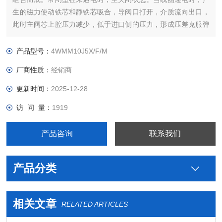
生的磁力使动铁芯和静铁芯吸合，导阀口打开，介质流向出口，
此时主阀芯上腔压力减少，低于进口侧的压力，形成压差克服弹
簧阻力而随之向上运动，达到开启主阀口的目的，介质流通。
产品型号：
4WMM10J5X/F/M
厂商性质：
经销商
更新时间：
2025-12-28
访 问 量：
1919
产品咨询
联系我们
产品分类
相关文章
RELATED ARTICLES