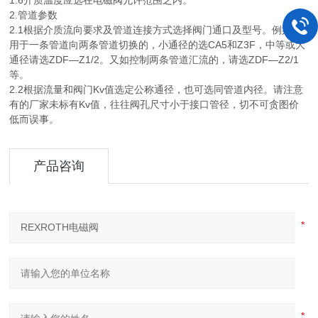
1.6介质温度应选在电磁阀允许范围之内。
2.管道参数
2.1根据介质流向要求及管道连接方式选择阀门通口及型号。例如，
用于一条管道向两条管道切换的，小通径的选CA5和Z3F，中等或大
通径请选ZDF—Z1/2。又如控制两条管道汇流的，请选ZDF—Z2/1
等。
2.2根据流量和阀门Kv值选定公称通径，也可选同管道内径。请注意
有的厂家未标有Kv值，往往阀孔尺寸小于接口管径，切不可贪图价
低而误事。
产品咨询