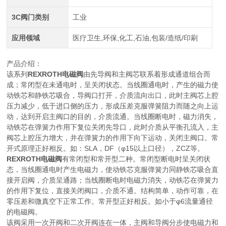
3C阀门类别
工业
应用领域
医疗卫生,环保,化工,石油,包装/造纸/印刷
产品介绍：
该系列
REXROTH电磁阀
由先导阀和主阀芯联系着形成通道组合而
成；常闭型在未通电时，呈关闭状态。当线圈通电时，产生的磁力使
动铁芯和静铁芯吸合，导阀口打开，介质流向出口，此时主阀芯上腔
压力减少，低于进口侧的压力，形成压差克服弹簧阻力而随之向上运
动，达到开启主阀口的目的，介质流通。当线圈断电时，磁力消失，
动铁芯在弹簧力作用下复位关闭先导口，此时介质从平衡孔流入，主
阀芯上腔压力增大，并在弹簧力的作用下向下运动，关闭主阀口。常
开式原理正好相反。如：SLA，DF（φ15以上口径），ZCZ等。
REXROTH电磁阀
有常闭型和常开型二种。常闭型断电时呈关闭状
态，当线圈通电时产生电磁力，使动铁芯克服弹簧力同静铁芯吸合直
接开启阀，介质呈通路；当线圈断电时电磁力消失，动铁芯在弹簧力
的作用下复位，直接关闭阀口，介质不通。结构简单，动作可靠，在
零压差和微真空下正常工作。常开型正好相反。如小于φ6流量通径
的电磁阀。
该阀采用一次开阀和二次开阀连在一体，主阀和导阀分步使电磁力和