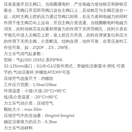
压差直接开启主阀口。当线圈通电时，产生电磁力使动铁芯和静铁芯
吸合，导阀口开启而导阀口设在主阀口上，且动铁芯与主阀芯连在一
起，此时主阀上腔的压力通过导阀口卸荷，在压力差和电磁力的同时
作用下使主阀芯向上运动，开启主阀介质流通。当线圈断电时电磁力
消失，此时动铁芯在自重和弹簧力的作用下关闭导阀孔，此时介质在
平衡孔中进入主阀芯上腔，使上腔压力升高，此时在弹簧复位和压力
的作用下关闭主阀，介质断流。结构合理，动作可靠，在零压差时工
作也可靠。如：ZQDF，ZS，2W等。
力士乐气动气缸参数：
型材：气缸ISO 15552,系列PRA
32-125mm接口：G1/8-G1/2双作用式；带磁性活塞缓冲:弹性,可调
节的,气动活塞杆:外螺纹ATEX中可选
压缩空气连接尺寸：内螺纹
工作压力范围：1,5bar/10bar
环境温度：小值/大值-20°C/+80°C
低/高介质温度：-20°C/+80°C
力士乐气动介质：压缩空气
颗粒大小：max.50m
压缩空气中的含油量：0mg/ml-5mg/ml
确定活塞推力的压力：6,3bar
力士乐气动材料: