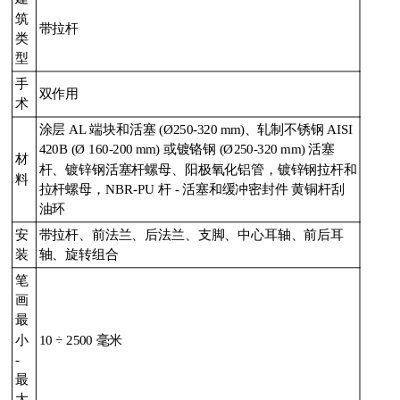
筑
带拉杆
类
型
手
双作用
术
涂层 AL 端块和活塞 (Ø250-320 mm)、轧制不锈钢 AISI
420B (Ø 160-200 mm) 或镀铬钢 (Ø250-320 mm) 活塞
材
杆、镀锌钢活塞杆螺母、阳极氧化铝管，镀锌钢拉杆和
料
拉杆螺母，NBR-PU 杆 - 活塞和缓冲密封件 黄铜杆刮
油环
安
带拉杆、前法兰、后法兰、支脚、中心耳轴、前后耳
装
轴、旋转组合
笔
画
最
小
10 ÷ 2500 毫米
-
最
大