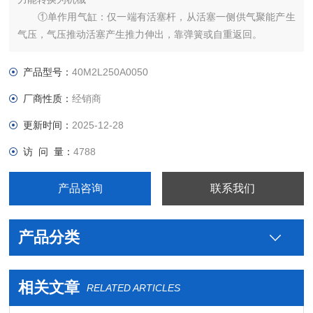
①单作用气缸：仅一端有活塞杆，从活塞一侧供气聚能产生
气压，气压推动活塞产生推力伸出，靠弹簧或自重返回。
产品型号：
40M2L250A0050
厂商性质：
经销商
更新时间：
2025-12-28
访 问 量：
4788
产品咨询
联系我们
产品分类
相关文章
RELATED ARTICLES