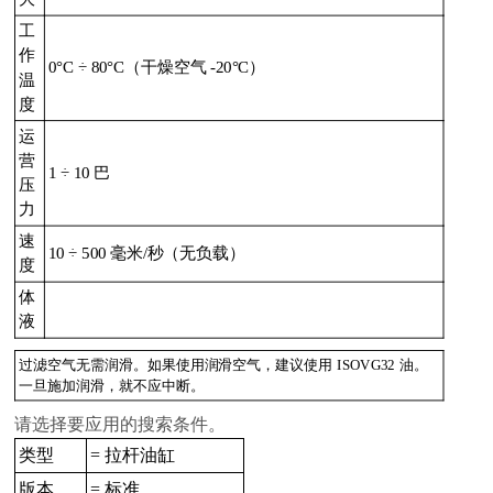
工
作
0°C ÷ 80°C（干燥空气 -20°C）
温
度
运
营
1 ÷ 10 巴
压
力
速
10 ÷ 500 毫米/秒（无负载）
度
体
液
过滤空气无需润滑。如果使用润滑空气，建议使用 ISOVG32 油。
一旦施加润滑，就不应中断。
请选择要应用的搜索条件。
类型
= 拉杆油缸
版本
= 标准