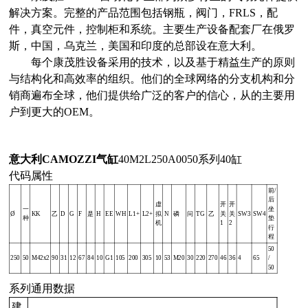
解决方案。完整的产品范围包括钢瓶，阀门，FRLS，配
件，真空元件，控制柜和系统。主要生产设备配套厂在俄罗
斯，中国，乌克兰，美国和印度的总部设在意大利。
每个康茂胜设备采用的技术，以及基于精益生产的原则
与结构化和高效率的组织。他们的全球网络的分支机构和分
销商遍布全球，他们提供给广泛的客户的信心，从的主要用
户到更大的OEM。
意大利CAMOZZI气缸
40M2L250A0050系列40缸
代码属性
前/
后
虚
开
开
一
坐
Ø
KK
乙
D
G
F
是
H
EE
WH
L1+
L2+
拟
N
磷
问
TG
乙
关
关
SW3
SW4
种
垫
机
1
2
行
程
50
250
50
M42x2
90
31
12
67
84
10
G1
105
200
305
10
53
M20
30
220
270
46
36
4
65
/
50
系列通用数据
建