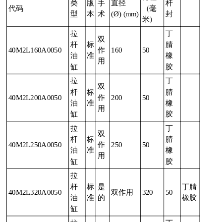
类
版
手
直径
杆
代码
（毫
型
本
术
(Ø) (mm)
封
米）
拉
丁
双
杆
标
腈
40M2L160A0050
作
160
50
油
准
橡
用
缸
胶
拉
丁
双
杆
标
腈
40M2L200A0050
作
200
50
油
准
橡
用
缸
胶
拉
丁
双
杆
标
腈
40M2L250A0050
作
250
50
油
准
橡
用
缸
胶
拉
杆
标
是
丁腈
40M2L320A0050
双作用
320
50
油
准
的
橡胶
缸