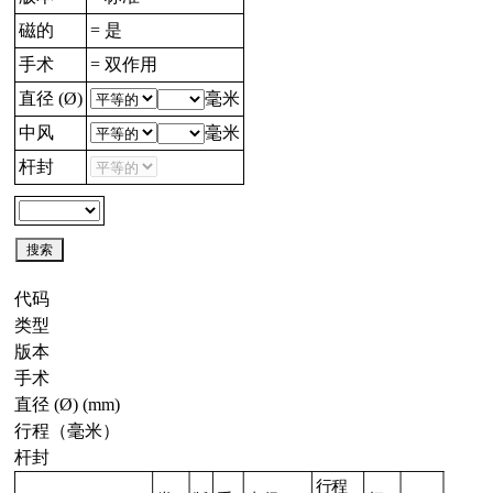
磁的
= 是
手术
= 双作用
直径 (Ø)
毫米
中风
毫米
杆封
代码
类型
版本
手术
直径 (Ø) (mm)
行程（毫米）
杆封
行程