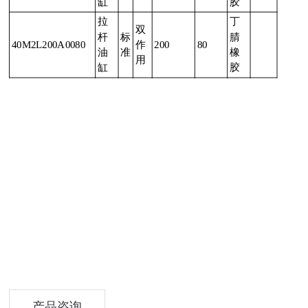
缸
胶
拉
丁
双
杆
标
腈
40M2L200A0080
作
200
80
油
准
橡
用
缸
胶
产品咨询