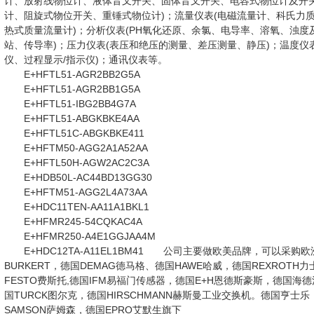
计、放射线物位计、液体音叉开关、固体音叉开关、电容式物位计及开
计、阻旋式物位开关、重锤式物位计)；流量仪表(电磁流量计、科氏力
热式质量流量计)；分析仪表(PH氧化还原、余氯、电导率、溶氧、浊
站、传导率)；压力仪表(表压和绝压的测量、差压测量、静压)；温度仪
仪、过程显示/指示仪)；通讯仪表等。
E+HFTL51-AGR2BB2G5A
E+HFTL51-AGR2BB1G5A
E+HFTL51-IBG2BB4G7A
E+HFTL51-ABGKBKE4AA
E+HFTL51C-ABGKBKE411
E+HFTM50-AGG2A1A52AA
E+HFTL50H-AGW2AC2C3A
E+HDB50L-AC44BD13GG30
E+HFTM51-AGG2L4A73AA
E+HDC11TEN-AA11A1BKL1
E+HFMR245-54CQKAC4A
E+HFMR250-A4E1GGJAA4M
E+HDC12TA-A11EL1BM41 公司主要做欧美品牌，可以采
BURKERT，德国DEMAG德马格、德国HAWE哈威，德国REXROTH
FESTO费斯托,德国IFM易福门传感器，德国E+H恩德斯豪斯，德国海德汉H
国TURCK图尔克，德国HIRSCHMANN赫斯曼工业交换机。德国亨士乐
SAMSON萨姆森，德国EPRO艾默生旗下