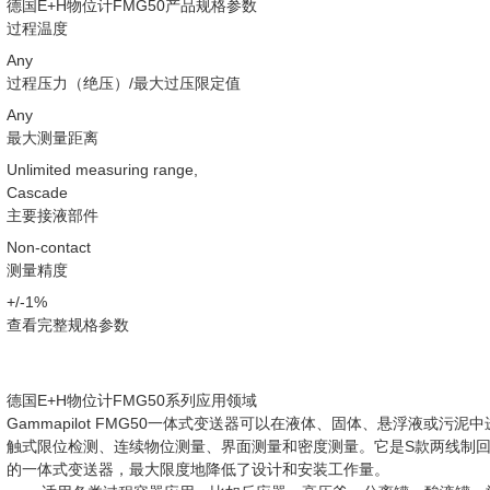
德国E+H物位计FMG50产品规格参数
过程温度
Any
过程压力（绝压）/最大过压限定值
Any
最大测量距离
Unlimited measuring range,
Cascade
主要接液部件
Non-contact
测量精度
+/-1%
查看完整规格参数
德国E+H物位计FMG50系列应用领域
Gammapilot FMG50一体式变送器可以在液体、固体、悬浮液或污泥
触式限位检测、连续物位测量、界面测量和密度测量。它是S款两线制
的一体式变送器，最大限度地降低了设计和安装工作量。