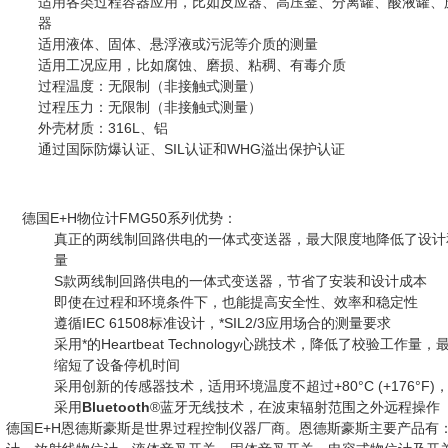
适用各类过程容器应用，比如反应器、高压釜、分离罐、酸液罐、
器
适用液体、固体、悬浮液或污泥等介质的测量
适用工况应用，比如腐蚀、磨损、粘稠、有毒介质
过程温度：无限制（非接触式测量）
过程压力：无限制（非接触式测量）
外壳材质：316L、铝
通过国际防爆认证、SIL认证和WHG溢出保护认证
德国E+H物位计FMG50系列优势：
真正的两线制回路供电的一体式变送器，最大限度地降低了设计
量
S款两线制回路供电的一体式变送器，节省了安装和设计成本
即使在过程和环境条件下，也能提高安全性、效率和稳定性
遵循IEC 61508标准设计，*SIL2/3应用场合的测量要求
采用*的Heartbeat Technology心跳技术，降低了校验工作量
缩短了设备停机时间
采用创新的传感器技术，适用环境温度不超过+80°C (+176°F)
采用
Bluetooth
®蓝牙无线技术，在波束辐射范围之外远程操作
德国E+H恩德斯豪斯是世界过程控制仪器厂商。恩德斯豪斯主要产品有