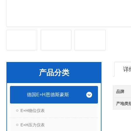
详
产品分类
品牌
德国E+H恩德斯豪斯
产地类
E+H物位仪表
E+H压力仪表