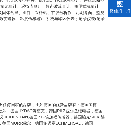
关、电导式物位开关、机电式、静压式物位计、差压式物位
质量流量计、涡街流量计、超声波流量计、明渠式流量计、
微信扫一扫
度及固体含量、组件、采样站、在线分析仪、污泥界面、监测
表(变送器、温度传感器)；系统与罐区仪表；记录仪表(记录
购欧洲任何国家的品牌，比如德国的优势品牌有：德国宝德
力士乐，德国HYDAC贺德克，德国PILZ皮尔兹继电器，德国
EIDENHAIN,德国P+F倍加福传感器，德国施克SICK,德
，德国MURR穆尔，德国施迈赛SCHMERSAL，德国