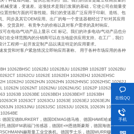
为您解决个种疑难问题。提供您需求的产品。我们的信誉是建立在高质量的
的机械变速，变速差。这项技术是我们发展的基础，它使公司在能量变
和位置控制方面的可靠性能。我们的变送器广泛应用于印刷、造纸、包
机、同步及其它OEM应用。出厂的每一个变送器都经过了针对其应用
客户服务、交货及时、有竟争力的价格以及对客户需求的及时响应。
1 认证。我们被授权可在电动/气动产品上显示 CE 标记。我们的许多电动/气动产品也分
5) 等级。 我们在全球范围内的分销商可以在当地提供应用支持。在工厂，我们
设计工程师一起开发定制产品以满足特定的应用要求。
色的客户服务、快速发货和对客户紧急情况立即响应而著称。 用于各种市场应用的各种
2BH 10262BHSC 10262BJ 10262BJU 10262BR 10262BT 10262BU
10262CT 10262CU 10262E 10262EH 10262EHJ 10262EHSC
62H 10262HJ 10262HJN 10262HN 10262HNSC 10262HSC 10262J
2L 10262N 10262NT 10262NU 10262NUSC 10262P 10262R
263 10263B 10263BE 10263BEH 10263BEHT 10263BH
在线QQ
10263CR 10263CT 10263CU 10263E 10263EJ 10263EJN
0263JN 10263JNU 10263JSC 10263JU 10263L 10263N 10263NP
 10264BE
宝德BURKERT，德国DEMAG德马格、德国HAWE哈威，德国
手机
费斯托,德国IFM易福门传感器，德国E+H恩德斯豪斯，德国海德汉
国HIRSCHMANN赫斯曼工业交换机。德国亨士乐，德国MURR穆尔，德