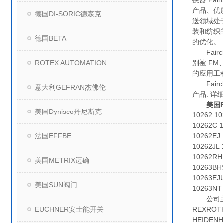
换器 F
产品、优
德国DI-SORIC德森克
送领域处
装和纺织
德国BETA
的优化。
Fairch
ROTEX AUTOMATION
别被 FM
的应用工
Fairc
意大利GEFRAN杰佛伦
产品. 详细
美国
美国Dynisco丹尼斯克
10262 1
10262C 
法国EFFBE
10262EJ
10262JL
10262RH
美国METRIX迈确
10263BH
10263EJ
美国SUN阀门
10263NT
公司主要
EUCHNER安士能开关
REXRO
HEIDE