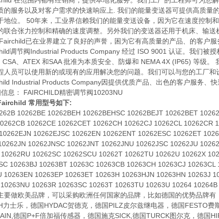
airchild 在范围内都有经销商，提供本地化服务。我们工厂的工程师可
质的服务以及对客户需求的快速响应上. 我们的能量变送器可提供高质量
于地位。 50年来，工业界信赖我们的能量变送设备，因为它在速度控制
的联合张力控制和精确的速度调整。另外我们的变送器还用于机床、输送
 Fairchild已在业界建立了良好的声誉，困为它有高质量的产品、的
ild调节阀Industrial Products Company 经过 ISO 900
、CSA、ATEX 和SAA 批准为本质安全、防爆和 NEMA 4X (IP6
程人员可以使用新的或现有的应用解决您的问题。我们可以与您的工厂和
hild Industrial Products Company因提供优质产品、出
信息： FAIRCHILD精密调节阀10203NU
Fairchild
常用型号如下:
0262B 10262BE 10262BEH 10262BEHSC 10262BEJT 10262BET 1026
10262CB 10262CE 10262CET 10262CH 10262CJ 10262CL 10262CR 
 10262EJN 10262EJSC 10262EN 10262ENT 10262ESC 10262ET 102
 10262JN 10262JNSC 10262JNT 10262JNU 10262JSC 10262JU 1026
 10262RU 10262SC 10262SCU 10262T 10262TU 10262U 10262X 10
SC 10263BJ 10263BT 10263C 10263CB 10263CH 10263CJ 10263CL 
U 10263EN 10263EP 10263ET 10263H 10263HJN 10263HN 10263J 1
 10263NU 10263R 10263SC 10263T 10263TU 10263U 10264 10264B
做欧美品牌，可以采购欧洲任何国家的品牌，比如德国的优势品牌有：德国
TH力士乐，德国HYDAC贺德克，德国PILZ皮尔兹继电器，德国FESTO
NHAIN,德国P+F倍加福传感器，德国施克SICK,德国TURCK图尔克，德