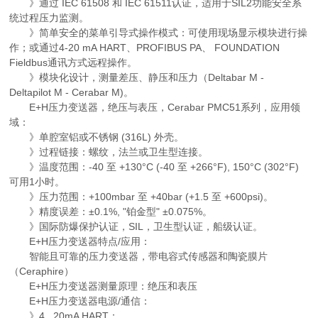
》通过 IEC 61508 和 IEC 61511认证，适用于SIL2功能安全系
统过程压力监测。
》简单安全的菜单引导式操作模式：可使用现场显示模块进行操
作；或通过4-20 mA HART、PROFIBUS PA、 FOUNDATION
Fieldbus通讯方式远程操作。
》模块化设计，测量差压、静压和压力（Deltabar M -
Deltapilot M - Cerabar M)。
E+H压力变送器，绝压与表压，Cerabar PMC51系列，应用领
域：
》单腔室铝或不锈钢 (316L) 外壳。
》过程链接：螺纹，法兰或卫生型连接。
》温度范围：-40 至 +130°C (-40 至 +266°F), 150°C (302°F)
可用1小时。
》压力范围：+100mbar 至 +40bar (+1.5 至 +600psi)。
》精度误差：±0.1%, "铂金型" ±0.075%。
》国际防爆保护认证，SIL，卫生型认证，船级认证。
E+H压力变送器特点/应用：
智能且可靠的压力变送器，带电容式传感器和陶瓷膜片
（Ceraphire）
E+H压力变送器测量原理：绝压和表压
E+H压力变送器电源/通信：
》4...20mA HART：