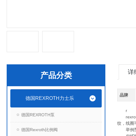
详
产品分类
品牌
德国REXROTH力士乐
r
德国REXROTH泵
rexr
纹，线圈
德国Rexroth比例阀
举例型号：4