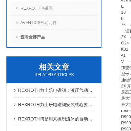
4WRE
E →带
REXROTH电磁阀
10 →
E →机
AVENTICS气动元件
75 →阀
（也有(N
查看全部产品
2X →
G24 
K31 →带
A1 →W
V →氟橡
相关文章
加盟代理
型号 4W
RELATED ARTICLES
通经6 
2X 系
REXROTH力士乐电磁阀：液压气动系统的核心控制中枢
最高工作压
最大流量 8
REXROTH力士乐电磁阀安装核心要点，大家可以来看看
最大流量 1
rexr
R90058
REXROTH阀是用来控制流体的自动化基础元件
R900576
R90055