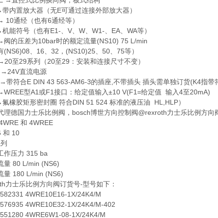
 →直控式比例换向阀，板式结构
内置放大器（无E可通过连接外部放大器）
 10通经（也有6通经等）
能符号（也有E1-、V、W、W1-、EA、WA等）
的压差为10bar时的额定流量(NS10) 75 L/min
S6)08、16、32，(NS10)25、50、75等）
20至29系列（20至29：安装和连接尺寸不变）
→24V直流电源
符合E DIN 43 563-AM6-3的插座,不带插头 插头需单独订货(K4指带符合
REE型A1或F1接口：给定值输入±10 V(F1=给定值 输入4至20mA)
胶矩形密封圈 符合DIN 51 524 标准的液压油 HL,HLP）
德国力士乐比例阀，bosch博世方向控制阀@rexroth力士乐比例
RE 和 4WREE
和 10
列
力 315 ba
0 L/min (NS6)
80 L/min (NS6)
oth力士乐比例方向阀订货号-型号如下：
2331 4WRE10E16-1X/24K4/M
935 4WRE10E32-1X/24K4/M-402
1280 4WRE6W1-08-1X/24K4/M