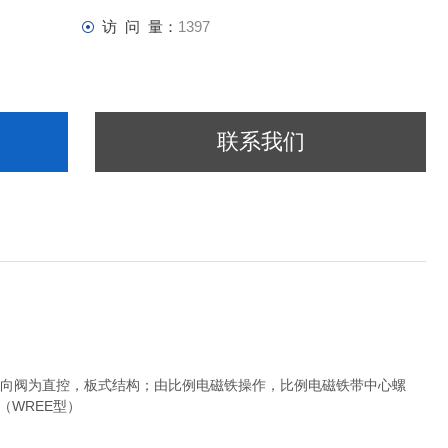
访 问 量：
1397
联系我们
比例方向阀为直控，板式结构；由比例电磁铁操作，比例电磁铁带中心螺
（WREE型）