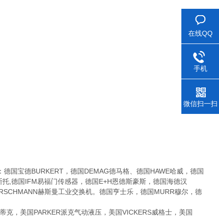
在线QQ
手机
微信扫一扫
宝德BURKERT，德国DEMAG德马格、德国HAWE哈威，德国
费斯托,德国IFM易福门传感器，德国E+H恩德斯豪斯，德国海德汉
国HIRSCHMANN赫斯曼工业交换机。德国亨士乐，德国MURR穆尔，德
克，美国PARKER派克气动液压，美国VICKERS威格士，美国