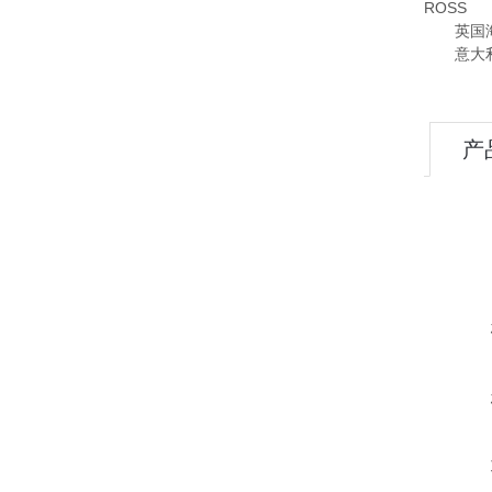
ROSS
英国海隆
意大利OM
产