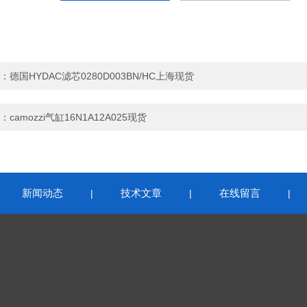
：
德国HYDAC滤芯0280D003BN/HC上海现货
：
camozzi气缸16N1A12A025现货
新闻动态
技术文章
在线留言
|
|
|
|