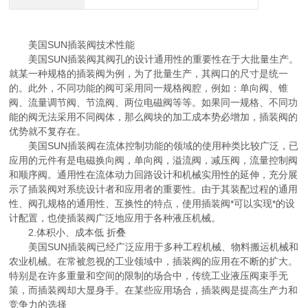
美国SUN插装阀技术性能
美国SUN插装阀其阀孔的设计通用性的重要性在于大批量生产。
就某一种规格的插装阀为例，为了批量生产，其阀口的尺寸是统一
的。此外，不同功能的阀可采用同一规格阀腔，例如：单向阀、锥
阀、流量调节阀、节流阀、两位电磁阀等等。如果同一规格、不同功
能的阀无法采用不同阀体，那么阀块的加工成本势必增加，插装阀的
优势就不复存在。
美国SUN插装阀在流体控制功能的领域的使用种类比较广泛，已
应用的元件有是电磁换向阀，单向阀，溢流阀，减压阀，流量控制阀
和顺序阀。通用性在流体动力回路设计和机械实用性的延伸，充分展
示了插装阀对系统设计者和应用者的重要性。由于其装配过程的通用
性、阀孔规格的通用性、互换性的特点，使用插装阀*可以实现*的设
计配置，也使插装阀广泛地应用于各种液压机械。
2.体积小、成本低 折叠
美国SUN插装阀已经广泛应用于多种工程机械、物料搬运机械和
农业机械。在常被忽视的工业领域中，插装阀的应用在不断的扩大。
特别是在许多重量和空间的限制的场合中，传统工业液压阀束手无
策，而插装阀却大显身手。在某些应用场合，插装阀是提高生产力和
竞争力的选择