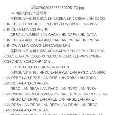
SUN插式阀的产品型号：
美国SUN平衡阀:CBCA-LHN,CBEA-LHN,CBGA-LHN,CBCG-
LHN,CBEG-LHN,CBCG-LJN,CBBC-LHN,CBDC-LIN,CBBA-
LHN,CBFA-LHN,CBHA-LHN,
CBBG-LJN,CBHG-LJN,CACA-LHN,CAEA-LHN,CAGA-
LHN,CCCA-LAN,CCEA-LAN,CCIA-LAN,CWEA-LHN,CWCA-
LHN,CWIA-LHN,CWCG-LFN,CWEG-LFN
美国SUN单向阀:CXBA-XCN,CXDA-XCN,CXFA-XCN,CXHA-
XCN,CXJA-XCN,CXAD-XCN,CXCD-XCN,CXED-XCN,CXGD-
XCN,CNCC-XCN,CXAE-XCN
,CXCE-XCN,CXEE-XCN,CNAD-XCN
美国SUN泄压阀：RPCC-LAN,RPEC-LAN,RPGC-LAN,RPIC-
LAN,RPEE-LAN,RPGE-LAN,RPIE-LAN,RDBA-LAN,RDDA-
LAN,RDFA-LAN,RDHA-LAN,
RBAC-LAN,RBAA-LAN,RVCD-LAN,RVED-LAN,RVBA-
LAN,RVCA-LAN,RPGD-LAN,RPID-LAN，RPCC-LAN,RPEC-LAN,
RPGC-LAN,RPIC-LAN,RPEE-LAN,RPGE-LAN,RPIE-
LAN,RDBA-LAN,RDDA-LAN,RDFA-LAN,RDHA-LAN,RBAC-
LAN,RBAA-LAN,RVCD-LAN,