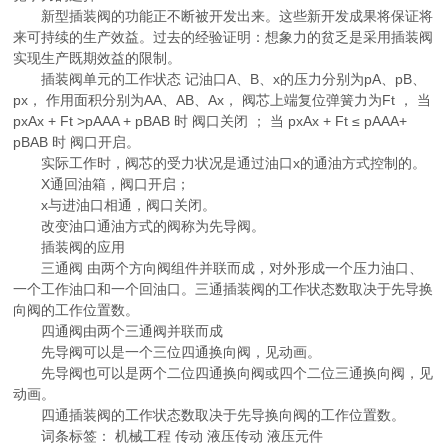
新型插装阀的功能正不断被开发出来。这些新开发成果将保证将
来可持续的生产效益。过去的经验证明：想象力的贫乏是采用插装阀
实现生产既期效益的限制。
插装阀单元的工作状态 记油口A、B、x的压力分别为pA、pB、
px， 作用面积分别为AA、AB、Ax， 阀芯上端复位弹簧力为Ft ， 当
pxAx + Ft >pAAA + pBAB 时 阀口关闭 ； 当 pxAx + Ft ≤ pAAA+
pBAB 时 阀口开启。
实际工作时，阀芯的受力状况是通过油口x的通油方式控制的。
X通回油箱，阀口开启；
x与进油口相通，阀口关闭。
改变油口通油方式的阀称为先导阀。
插装阀的应用
三通阀 由两个方向阀组件并联而成，对外形成一个压力油口、
一个工作油口和一个回油口。三通插装阀的工作状态数取决于先导换
向阀的工作位置数。
四通阀由两个三通阀并联而成
先导阀可以是一个三位四通换向阀，见动画。
先导阀也可以是两个二位四通换向阀或四个二位三通换向阀，见
动画。
四通插装阀的工作状态数取决于先导换向阀的工作位置数。
词条标签： 机械工程 传动 液压传动 液压元件