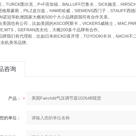
门，TURCK图尔克，P+F倍加福，BALLUFF巴鲁夫，SICK施克，HIRS
恩格斯豪斯，PILZ皮尔兹，HAWE哈威，SIEMENS西门子，STAUFF西德
REN诺冠等欧洲国家大概有500个大小品牌跟我司有合作关系。
也有公司，比如美国的ASCO阿斯卡，VICKERS威格士，MAC,PARKE
UE,MTS，GEFRAN杰夫伦，大概200多个品牌有合作。
们有代理权，比如日本的CKD喜开理，TOYOOKI丰兴，NACHI不二越，D
EC东机美等品牌。
品咨询
产品：
您的单位：