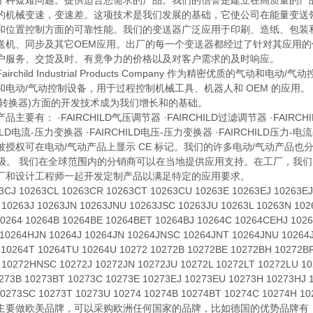
个种疑难问题。提供适合您需求的产品。我们的信誉是建立在高质量的产品
的机械变速，变速差。这项技术是我们发展的基础，它使公司在能量变送领
和位置控制方面的可靠性能。我们的变送器广泛应用于印刷、造纸、包装
送机、同步及其它OEM应用。出厂的每一个变送器都经过了针对其应用的优化。
户服务、交货及时、有竟争力的价格以及对客户需求的及时响应。
rchild Industrial Products Company 作为精密优质的
和电动/气动控制设备，用于过程控制机械工具、机器人和 OEM 的应用
动转换器)方面的开发技术成为我们增长和的基础。
有： ·FAIRCHILD气压调节器 ·FAIRCHILD过滤调节器 ·FAIRCHIL
ILD电流-压力变换器 ·FAIRCHILD电压-压力变换器 ·FAIRCHILD压力-电流变换器 Fai
授权可在电动/气动产品上显示 CE 标记。我们的许多电动/气动产品也分别被 
5) 等级。 我们在全球范围内的分销商可以在当地提供应用支持。在工厂
厂和设计工程师一起开发定制产品以满足特定的应用要求。
 10263CL 10263CR 10263CT 10263CU 10263E 10263EJ 10263EJN
 10263J 10263JN 10263JNU 10263JSC 10263JU 10263L 10263N 10
10264 10264B 10264BE 10264BET 10264BJ 10264C 10264CEHJ 102
 10264HJN 10264J 10264JN 10264JNSC 10264JNT 10264JNU 10264
10264T 10264TU 10264U 10272 10272B 10272BE 10272BH 10272B
 10272HNSC 10272J 10272JN 10272JU 10272L 10272LT 10272LU 1
273B 10273BT 10273C 10273E 10273EJ 10273EU 10273H 10273HJ 
0273SC 10273T 10273U 10274 10274B 10274BT 10274C 10274H 10
做欧美品牌，可以采购欧洲任何国家的品牌，比如德国的优势品牌有：FEST