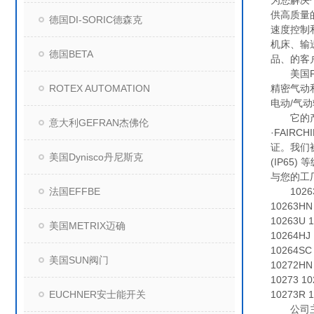
为您解决
供高质量
德国DI-SORIC德森克
速度控制
机床、输
德国BETA
品、的客
美国Fai
ROTEX AUTOMATION
精密气动
电动/气
它的产品主要
意大利GEFRAN杰佛伦
·FAIRCH
证。我们被
美国Dynisco丹尼斯克
(IP6
与您的工
法国EFFBE
10263CJ
10263HN
10263U 
美国METRIX迈确
10264HJ
10264SC 
美国SUN阀门
10272HN
10273 10
EUCHNER安士能开关
10273R 1
公司主要