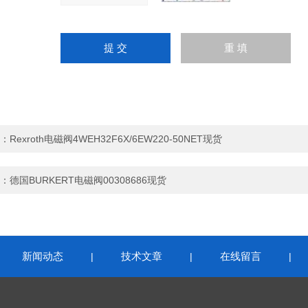
：
Rexroth电磁阀4WEH32F6X/6EW220-50NET现货
：
德国BURKERT电磁阀00308686现货
新闻动态
技术文章
在线留言
|
|
|
|