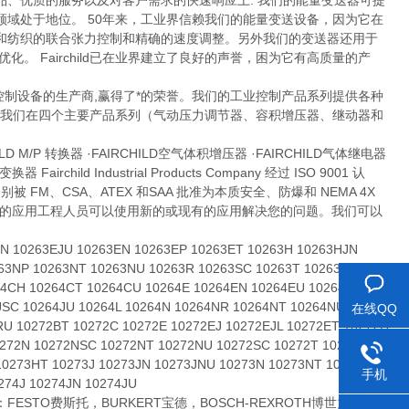
、优质的服务以及对客户需求的快速响应上. 我们的能量变送器可提
域处于地位。 50年来，工业界信赖我们的能量变送设备，因为它在
和纺织的联合张力控制和精确的速度调整。另外我们的变送器还用于
 Fairchild已在业界建立了良好的声誉，困为它有高质量的产
气动和电动/气动控制设备的生产商,赢得了*的荣誉。我们的工业控制产品系列提供各种
。 我们在四个主要产品系列（气动压力调节器、容积增压器、继动器和
D M/P 转换器 ·FAIRCHILD空气体积增压器 ·FAIRCHILD气体继电器
rchild Industrial Products Company 经过 ISO 9001 认
FM、CSA、ATEX 和SAA 批准为本质安全、防爆和 NEMA 4X
，我们的应用工程人员可以使用新的或现有的应用解决您的问题。我们可以
 10263EJU 10263EN 10263EP 10263ET 10263H 10263HJN
263NP 10263NT 10263NU 10263R 10263SC 10263T 10263TU
64CH 10264CT 10264CU 10264E 10264EN 10264EU 10264H
JSC 10264JU 10264L 10264N 10264NR 10264NT 10264NU
在线QQ
RU 10272BT 10272C 10272E 10272EJ 10272EJL 10272ET 10272H
0272N 10272NSC 10272NT 10272NU 10272SC 10272T 10272U
10273HT 10273J 10273JN 10273JNU 10273N 10273NT 10273NU
手机
274J 10274JN 10274JU
O费斯托，BURKERT宝德，BOSCH-REXROTH博世力士乐，