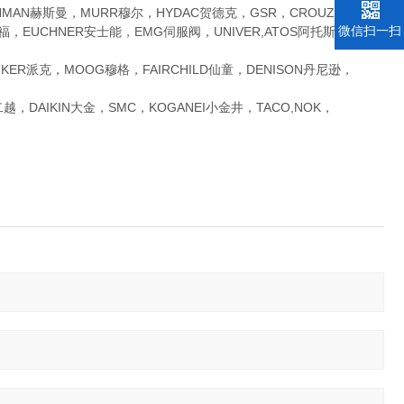
CHMAN赫斯曼，MURR穆尔，HYDAC贺德克，GSR，CROUZET高诺
微信扫一扫
福，EUCHNER安士能，EMG伺服阀，UNIVER,ATOS阿托斯，
R派克，MOOG穆格，FAIRCHILD仙童，DENISON丹尼逊，
AIKIN大金，SMC，KOGANEI小金井，TACO,NOK，