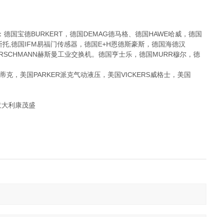
宝德BURKERT，德国DEMAG德马格、德国HAWE哈威，德国
费斯托,德国IFM易福门传感器，德国E+H恩德斯豪斯，德国海德汉
国HIRSCHMANN赫斯曼工业交换机。德国亨士乐，德国MURR穆尔，德
克，美国PARKER派克气动液压，美国VICKERS威格士，美国
,意大利康茂盛