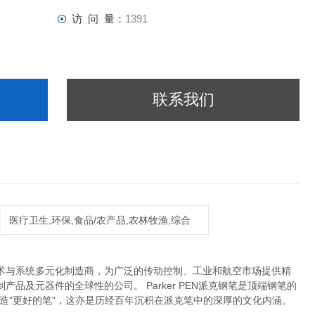
访 问 量：
1391
联系我们
医疗卫生,环保,食品/农产品,农林牧渔,综合
动和控制技术与系统多元化制造商，为广泛的传动控制、工业和航空市场提供精
及元器件的全球性的公司。 Parker PEN派克钢笔是顶端钢笔的
制造"更好的笔"，这亦是历经百年沉积在派克笔中的深厚的文化内涵。