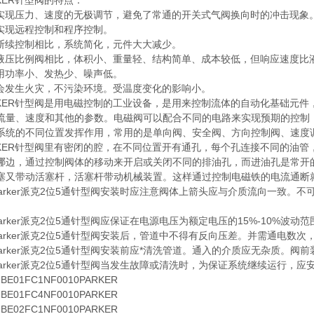
ER针型阀的特点：
现压力、速度的无极调节，避免了常通的开关式气阀换向时的冲击现象
现远程控制和程序控制。
续控制相比，系统简化，元件大大减少。
压比例阀相比，体积小、重量轻、结构简单、成本较低，但响应速度比
功率小、发热少、噪声低。
发生火灾，不污染环境。受温度变化的影响小。
ER针型阀是用电磁控制的工业设备，是用来控制流体的自动化基础元件
流量、速度和其他的参数。电磁阀可以配合不同的电路来实现预期的控制
系统的不同位置发挥作用，常用的是单向阀、安全阀、方向控制阀、速度
ER针型阀里有密闭的腔，在不同位置开有通孔，每个孔连接不同的油管
哪边，通过控制阀体的移动来开启或关闭不同的排油孔，而进油孔是常开
塞又带动活塞杆，活塞杆带动机械装置。这样通过控制电磁铁的电流通断就
rker派克2位5通针型阀安装时应注意阀体上箭头应与介质流向一致。不可
rker派克2位5通针型阀应保证在电源电压为额定电压的15%-10%波动
rker派克2位5通针型阀安装后，管道中不得有反向压差。并需通电数次
rker派克2位5通针型阀安装前应*清洗管道。通入的介质应无杂质。阀前
rker派克2位5通针型阀当发生故障或清洗时，为保证系统继续运行，应
01FC1NF0010PARKER
01FC4NF0010PARKER
02FC1NF0010PARKER