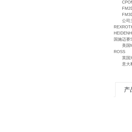
CPOM2
FM2DD
FM3DD
公司主要
REXRO
HEIDE
国施迈赛S
美国MOO
ROSS
英国海隆
意大利OM
产