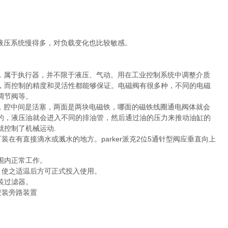
。
液压系统慢得多，对负载变化也比较敏感。
，属于执行器，并不限于液压、气动。用在工业控制系统中调整介质
，而控制的精度和灵活性都能够保证。电磁阀有很多种，不同的电磁
调节阀等。
，腔中间是活塞，两面是两块电磁铁，哪面的磁铁线圈通电阀体就会
的，液压油就会进入不同的排油管，然后通过油的压力来推动油缸的
控制了机械运动.
装在有直接滴水或溅水的地方。parker派克2位5通针型阀应垂直向上
范围内正常工作。
，使之适温后方可正式投入使用。
装过滤器。
安装旁路装置