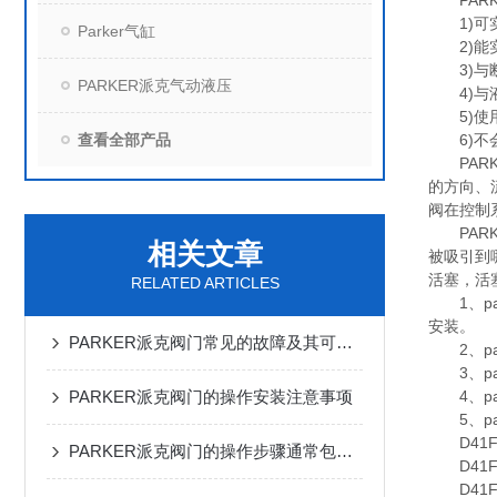
PARK
1)可实
Parker气缸
2)能实
3)与断
PARKER派克气动液压
4)与液
5)使用
查看全部产品
6)不会
PARK
的方向、
阀在控制
PARK
相关文章
被吸引到
活塞，活
RELATED ARTICLES
1、pa
安装。
PARKER派克阀门常见的故障及其可能的原因
2、pa
3、pa
PARKER派克阀门的操作安装注意事项
4、pa
5、pa
D41FBE
PARKER派克阀门的操作步骤通常包括以下几个环节
D41FBE
D41FBE