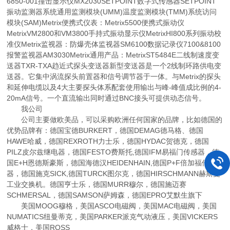
6850-001撞击显示仪MX2030SETPOINT数字式传感器SETPOINT
振动监测器系统通用监测模块(UMM)温度监测模块(TMM)系统访问
模块(SAM)Metrix便携式仪表：Metrix5500便携式振动仪
MetrixVM2800和VM3800手持式振动显示仪MetrixHI800系列振动校
准仪Metrix监视器：防爆壳体监视器SM6100数据记录仪7100&8100
报警监视器AM3030Metrix通用产品：MetrixST5484E二线制速度变
送器TXR-TXA趋近式探头变送器新型变送器是一个2线制环路供电变
送器。它集中涡流探头前置器和信号调节器于一体。与Metrix的探头
和延伸电缆以及4大主要探头体系配套使用输出与峰-峰值成比例的4-
20mA信号。一个直流输出同时通过BNC接头可提供动态信号。
我公司
公司主要做欧美品，可以采购欧洲任何国家的品牌，比如德国的
优势品牌有：德国宝德BURKERT，德国DEMAG德马格、德国
HAWE哈威，德国REXROTH力士乐，德国HYDAC贺德克，德国
PILZ皮尔兹继电器，德国FESTO费斯托,德国IFM易福门传感器，德
国E+H恩德斯豪斯，德国海德汉HEIDENHAIN,德国P+F倍加福传感
器，德国施克SICK,德国TURCK图尔克，德国HIRSCHMANN赫斯曼
工业交换机。德国亨士乐，德国MURR穆尔，德国施迈赛
SCHMERSAL，德国SAMSON萨姆森，德国EPRO艾默生旗下
美国MOOG穆格，美国ASCO电磁阀，美国MAC电磁阀，美国
NUMATICS纽曼蒂克，美国PARKER派克气动液压，美国VICKERS
威格士，美国ROSS