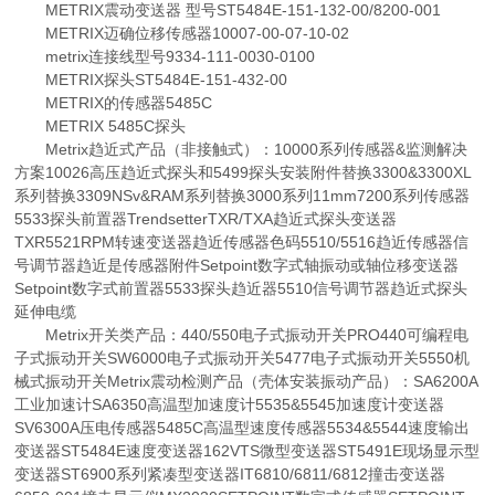
METRIX震动变送器 型号ST5484E-151-132-00/8200-001
METRIX迈确位移传感器10007-00-07-10-02
metrix连接线型号9334-111-0030-0100
METRIX探头ST5484E-151-432-00
METRIX的传感器5485C
METRIX 5485C探头
Metrix趋近式产品（非接触式）：10000系列传感器&监测解决
方案10026高压趋近式探头和5499探头安装附件替换3300&3300XL
系列替换3309NSv&RAM系列替换3000系列11mm7200系列传感器
5533探头前置器TrendsetterTXR/TXA趋近式探头变送器
TXR5521RPM转速变送器趋近传感器色码5510/5516趋近传感器信
号调节器趋近是传感器附件Setpoint数字式轴振动或轴位移变送器
Setpoint数字式前置器5533探头趋近器5510信号调节器趋近式探头
延伸电缆
Metrix开关类产品：440/550电子式振动开关PRO440可编程电
子式振动开关SW6000电子式振动开关5477电子式振动开关5550机
械式振动开关Metrix震动检测产品（壳体安装振动产品）：SA6200A
工业加速计SA6350高温型加速度计5535&5545加速度计变送器
SV6300A压电传感器5485C高温型速度传感器5534&5544速度输出
变送器ST5484E速度变送器162VTS微型变送器ST5491E现场显示型
变送器ST6900系列紧凑型变送器IT6810/6811/6812撞击变送器