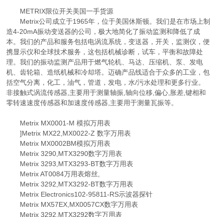
METRIX限位开关美国一手货源
Metrix公司成立于1965年，位于美国休斯顿。我们是在市场上制
造4-20mA振动变送器的公司，极大地简化了振动监测和降低了成
本。我们的产品和服务包括电涡流系统，变送器，开关，监测仪，便
携显示仪和全球技术服务，这包括机械诊断，试车，平衡和故障处
理。我们的振动监测产品用于燃气轮机、马达、压缩机、泵、发电
机、齿轮箱、造纸机械和冷却塔。迈确产品线适合于众多的工业，包
括空气分离，化工，油气，管道，发电，水/污水处理和更多行业。
非接触式涡流传感器,主要用于测量轴振,轴向位移,偏心,胀差,键相和
零转速速度传感器和加速度传感器,主要用于测量瓦振等。
Metrix MX0001-M 模拟万用表
]Metrix MX22,MX0022-Z 数字万用表
Metrix MX0002BM模拟万用表
Metrix 3290,MTX3290数字万用表
Metrix 3293,MTX3293-BT数字万用表
Metrix AT0084万用表熔丝,
Metrix 3292,MTX3292-BT数字万用表
Metrix Electronics102-95811-RS示波器探针
Metrix MX57EX,MX0057CX数字万用表
Metrix 3292,MTX3292数字万用表