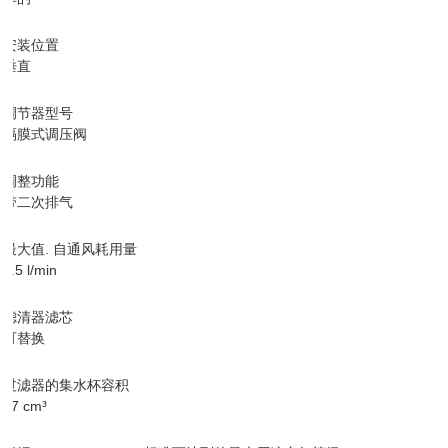
安装位置
垂直
调节器型号
隔膜式调压阀
调整功能
带二次排气
最大值. 自通风耗用量
1.5 l/min
滤清器滤芯
可替换
过滤器的集水杯容积
87 cm³