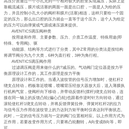
高压介质通过一个小孔充到一个相对较大的腔里实现减压，实际上是
靠截流减压，膜片或活塞的两面一面是出口腔，一面是人为给的压
力，并且控制小孔大小的阀杆和膜片(活塞)相连，这样只要给一个固
定的压力，那么出口腔的压力就会一直等于这个压力，这个人为给定
的压力可以由弹簧或气源或液压源来提供。
AVENTICS调压阀种类
按用途和作用、主要参数、压力、介质工作温度、特殊用途(即
特殊、专用阀)、驱
动能源、结构等方式进行了分类，其中Z常用的分类法是按结构
将调节阀分为九个大类，6种为直行程，3种为角行程。
AVENTICS调压阀作用
过滤调压阀是用来做什么的?减压的。气动阀门定位器是按力平
衡原理设计工作的，其工作原理是按力平衡
原理设计和工作的。当通入波纹管的信号压力增加时，使杠杆2
绕支点转动，档板靠近喷嘴，喷嘴背压经放大器放大后，送入薄膜执
行机构气室，使阀杆向下移动，并带动反馈杆(摆杆)绕支点转动，连
接在同一轴上的反馈凸轮(偏心凸轮)也跟着作逆时针方向转动，通过
滚轮使杠杆1绕支点转动，并将反馈弹簧拉伸、弹簧对杠杆2的拉力
与信号压力作用在波纹管上的力达到力矩平衡时仪表达到平衡状态。
此时，一定的信号压力就与一定的阀门位置相对应。以上作用方式为
正作用，若要改变作用方式，只要将凸轮翻转，A向变成B向等，即
可。