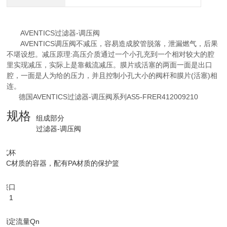
AVENTICS过滤器-调压阀
AVENTICS调压阀不减压，容易造成胶管脱落，泄漏燃气，后果
不堪设想。减压原理:高压介质通过一个小孔充到一个相对较大的腔
里实现减压，实际上是靠截流减压。膜片或活塞的两面一面是出口
腔，一面是人为给的压力，并且控制小孔大小的阀杆和膜片(活塞)相
连。
德国AVENTICS过滤器-调压阀系列AS5-FRER412009210
规格
组成部分
过滤器-调压阀
气杯
PC材质的容器，配有PA材质的保护篮
接口
G 1
额定流量Qn