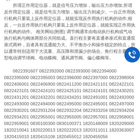
所谓正作用定位器，就是信号压力增加，输出压力亦增加;所谓
反作用定位器，就是信号压力增加，输出压力则减少。一台正作用执
行机构只要装上反作用定位器，就能实现反作用执行机构的动作;相
反，一台反作用执行机构只要装上反作用定位器，就能实现正作用执
行机构的动作。 相关网站(附图) 调节阀通常由电动执行机构或气动
执行机构与阀体两部分共同组成。直行程主要有直通单座式和直通双
座式两种，后者具有流通能力大、不平衡办小和操作稳定的特点，所
以通常特别适用于大流量、高压降和泄漏少的场合。角行程主要有:V
型电动调节球阀、电动蝶阀、通风调节阀、偏心蝶阀等。
0822391607 0822392000 0822393000 0822394000
0822395000 0822395003 0822396000 0822397000 0822398004
0822406001 0822406900 0822411200 0822421101 0822422101
0822423101 0822424101 0822425101 0822424101 0822430201
0822431201 0822432201 0822434201 0822491001 0822492000
0822493000 0822494000 0822495000 0822495001 0822497000
0822930201 0822931204 0822932204 0822933204 0822934204
0822934201 0822955001 0822955005 0822957001 0822958001
0822959001 0830100300 0830100371 1820148009 1820209000
1820210041 1820220013 1820222013 1820311011 1820363007
1820415010 1820415106 1820455012 1820455056