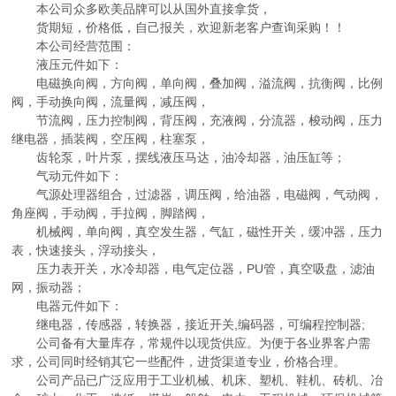
本公司众多欧美品牌可以从国外直接拿货，
货期短，价格低，自己报关，欢迎新老客户查询采购！！
本公司经营范围：
液压元件如下：
电磁换向阀，方向阀，单向阀，叠加阀，溢流阀，抗衡阀，比例
阀，手动换向阀，流量阀，减压阀，
节流阀，压力控制阀，背压阀，充液阀，分流器，梭动阀，压力
继电器，插装阀，空压阀，柱塞泵，
齿轮泵，叶片泵，摆线液压马达，油冷却器，油压缸等；
气动元件如下：
气源处理器组合，过滤器，调压阀，给油器，电磁阀，气动阀，
角座阀，手动阀，手拉阀，脚踏阀，
机械阀，单向阀，真空发生器，气缸，磁性开关，缓冲器，压力
表，快速接头，浮动接头，
压力表开关，水冷却器，电气定位器，PU管，真空吸盘，滤油
网，振动器；
电器元件如下：
继电器，传感器，转换器，接近开关,编码器，可编程控制器;
公司备有大量库存，常规件以现货供应。为便于各业界客户需
求，公司同时经销其它一些配件，进货渠道专业，价格合理。
公司产品已广泛应用于工业机械、机床、塑机、鞋机、砖机、冶