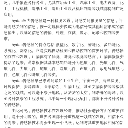
泛，几乎覆盖各行各业，尤其在冶金工业、汽车工业、电力设备、化
工、工程机械、造纸工业、造船工业以及机床制造等领域都得到广泛
应用。
hydac压力传感器是一种检测装置，能感受到被测量的信息，并
能将感受到的信息，按一定规律变换成为电信号或其他所需形式的信
息输出，以满足信息的传输、处理、存储、显示、记录和控制等要
求。
hydac传感器的特点包括:微型化、数字化、智能化、多功能化、
系统化、网络化。它是实现自动检测和自动控制的首要环节。传感器
的存在和发展，让物体有了触觉、味觉和嗅觉等感官，让物体慢慢变
得活了起来。通常根据其基本感知功能分为热敏元件、光敏元件、气
敏元件、力敏元件、磁敏元件、湿敏元件、声敏元件、放射线敏感元
件、色敏元件和味敏元件等类。
hydac传感器早已渗透到诸如工业生产、宇宙开发、海洋探测、
环境保护、资源调查、医学诊断、生物工程、甚至文物保护等等极其
之泛的领域。可以毫不夸张地说，从茫茫的太空，到浩瀚的海洋，以
至各种复杂的工程系统，几乎每一个现代化项目，都离不开各种各样
的传感器。
由此可见，传感器技术在发展经济、推动社会进步方面的重要作
用，是十分明显的。世界各国都十分重视这一领域的发展。相信不久
的将来，传感器技术将会出现一个飞跃，达到与其重要地位相称的新