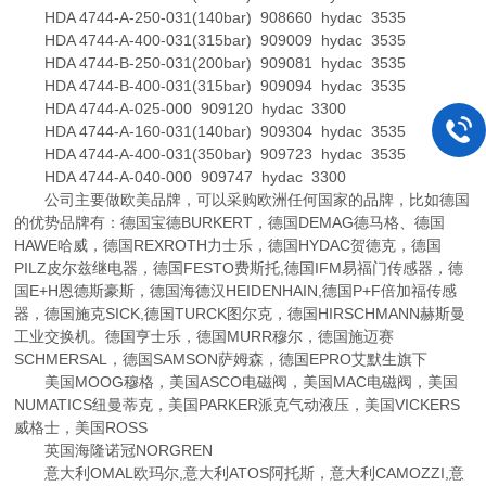
HDA 4744-A-250-031(140bar) 908660 hydac 3535
HDA 4744-A-400-031(315bar) 909009 hydac 3535
HDA 4744-B-250-031(200bar) 909081 hydac 3535
HDA 4744-B-400-031(315bar) 909094 hydac 3535
HDA 4744-A-025-000 909120 hydac 3300
HDA 4744-A-160-031(140bar) 909304 hydac 3535
HDA 4744-A-400-031(350bar) 909723 hydac 3535
HDA 4744-A-040-000 909747 hydac 3300
公司主要做欧美品牌，可以采购欧洲任何国家的品牌，比如德国
的优势品牌有：德国宝德BURKERT，德国DEMAG德马格、德国
HAWE哈威，德国REXROTH力士乐，德国HYDAC贺德克，德国
PILZ皮尔兹继电器，德国FESTO费斯托,德国IFM易福门传感器，德
国E+H恩德斯豪斯，德国海德汉HEIDENHAIN,德国P+F倍加福传感
器，德国施克SICK,德国TURCK图尔克，德国HIRSCHMANN赫斯曼
工业交换机。德国亨士乐，德国MURR穆尔，德国施迈赛
SCHMERSAL，德国SAMSON萨姆森，德国EPRO艾默生旗下
美国MOOG穆格，美国ASCO电磁阀，美国MAC电磁阀，美国
NUMATICS纽曼蒂克，美国PARKER派克气动液压，美国VICKERS
威格士，美国ROSS
英国海隆诺冠NORGREN
意大利OMAL欧玛尔,意大利ATOS阿托斯，意大利CAMOZZI,意