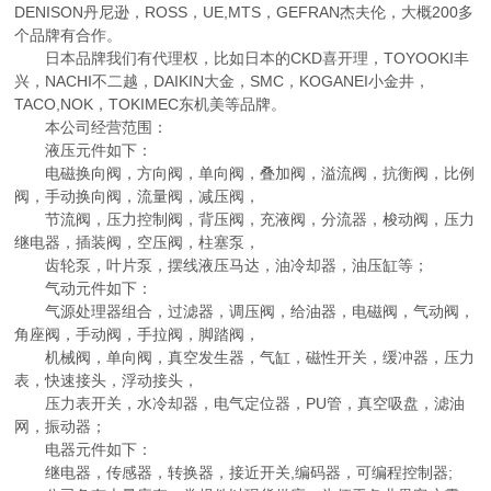
DENISON丹尼逊，ROSS，UE,MTS，GEFRAN杰夫伦，大概200多
个品牌有合作。
日本品牌我们有代理权，比如日本的CKD喜开理，TOYOOKI丰
兴，NACHI不二越，DAIKIN大金，SMC，KOGANEI小金井，
TACO,NOK，TOKIMEC东机美等品牌。
本公司经营范围：
液压元件如下：
电磁换向阀，方向阀，单向阀，叠加阀，溢流阀，抗衡阀，比例
阀，手动换向阀，流量阀，减压阀，
节流阀，压力控制阀，背压阀，充液阀，分流器，梭动阀，压力
继电器，插装阀，空压阀，柱塞泵，
齿轮泵，叶片泵，摆线液压马达，油冷却器，油压缸等；
气动元件如下：
气源处理器组合，过滤器，调压阀，给油器，电磁阀，气动阀，
角座阀，手动阀，手拉阀，脚踏阀，
机械阀，单向阀，真空发生器，气缸，磁性开关，缓冲器，压力
表，快速接头，浮动接头，
压力表开关，水冷却器，电气定位器，PU管，真空吸盘，滤油
网，振动器；
电器元件如下：
继电器，传感器，转换器，接近开关,编码器，可编程控制器;