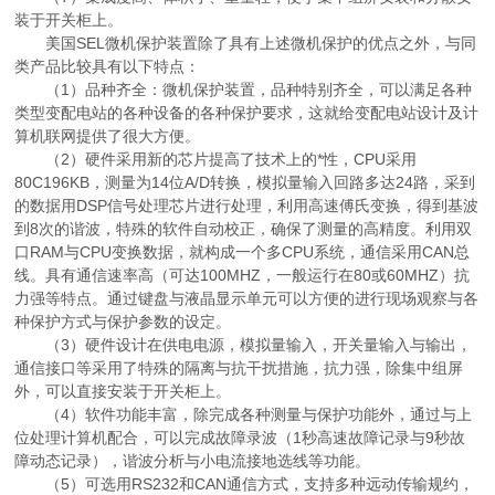
装于开关柜上。
美国SEL微机保护装置除了具有上述微机保护的优点之外，与同
类产品比较具有以下特点：
（1）品种齐全：微机保护装置，品种特别齐全，可以满足各种
类型变配电站的各种设备的各种保护要求，这就给变配电站设计及计
算机联网提供了很大方便。
（2）硬件采用新的芯片提高了技术上的*性，CPU采用
80C196KB，测量为14位A/D转换，模拟量输入回路多达24路，采到
的数据用DSP信号处理芯片进行处理，利用高速傅氏变换，得到基波
到8次的谐波，特殊的软件自动校正，确保了测量的高精度。利用双
口RAM与CPU变换数据，就构成一个多CPU系统，通信采用CAN总
线。具有通信速率高（可达100MHZ，一般运行在80或60MHZ）抗
力强等特点。通过键盘与液晶显示单元可以方便的进行现场观察与各
种保护方式与保护参数的设定。
（3）硬件设计在供电电源，模拟量输入，开关量输入与输出，
通信接口等采用了特殊的隔离与抗干扰措施，抗力强，除集中组屏
外，可以直接安装于开关柜上。
（4）软件功能丰富，除完成各种测量与保护功能外，通过与上
位处理计算机配合，可以完成故障录波（1秒高速故障记录与9秒故
障动态记录），谐波分析与小电流接地选线等功能。
（5）可选用RS232和CAN通信方式，支持多种远动传输规约，