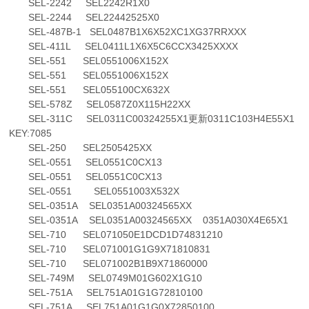
SEL-2242 SEL2242R1X0
SEL-2244 SEL22442525X0
SEL-487B-1 SEL0487B1X6X52XC1XG37RRXXX
SEL-411L SEL0411L1X6X5C6CCX3425XXXX
SEL-551 SEL0551006X152X
SEL-551 SEL0551006X152X
SEL-551 SEL055100CX632X
SEL-578Z SEL0587Z0X115H22XX
SEL-311C SEL0311C00324255X1更新0311C103H4E55X1
KEY:7085
SEL-250 SEL2505425XX
SEL-0551 SEL0551C0CX13
SEL-0551 SEL0551C0CX13
SEL-0551 SEL0551003X532X
SEL-0351A SEL0351A00324565XX
SEL-0351A SEL0351A00324565XX 0351A030X4E65X1
SEL-710 SEL071050E1DCD1D74831210
SEL-710 SEL071001G1G9X71810831
SEL-710 SEL071002B1B9X71860000
SEL-749M SEL0749M01G602X1G10
SEL-751A SEL751A01G1G72810100
SEL-751A SEL751A01G1G0X72850100