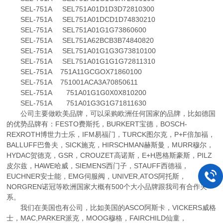
SEL-751A SEL751A01D1D3D72810300
SEL-751A SEL751A01DCD1D74830210
SEL-751A SEL751A01G1G73860600
SEL-751A SEL751A62BCB3B74840820
SEL-751A SEL751A01G1G3G73810100
SEL-751A SEL751A01G1G1G72811310
SEL-751A 751A11GCGOX71860100
SEL-751A 751001ACA3A70850611
SEL-751A 751A01G1G0X0X810200
SEL-751A 751A01G3G1G71811630
公司主要做欧美品牌，可以采购欧洲任何国家的品牌，比如德国
的优势品牌有：FESTO费斯托，BURKERT宝德，BOSCH-
REXROTH博世力士乐，IFM易福门，TURCK图尔克，P+F倍加福，
BALLUFF巴鲁夫，SICK施克，HIRSCHMAN赫斯曼，MURR穆尔，
HYDAC贺德克，GSR，CROUZET高诺斯，E+H恩格斯豪斯，PILZ
皮尔兹，HAWE哈威，SIEMENS西门子，STAUFF西德福，
EUCHNER安士能，EMG伺服阀，UNIVER,ATOS阿托斯，
NORGREN诺冠等欧洲国家大概有500个大小品牌跟我司有合作关
系。
我们在美国也有公司，比如美国的ASCO阿斯卡，VICKERS威格
士，MAC,PARKER派克，MOOG穆格，FAIRCHILD仙童，