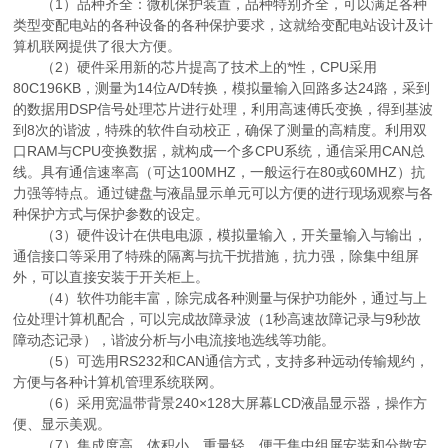
（1）品种齐全：微机保护装置，品种特别齐全，可以满足各种
类型变配电站的各种设备的各种保护要求，这就给变配电站设计及计
算机联网提供了很大方便。
（2）硬件采用新的芯片提高了技术上的*性，CPU采用
80C196KB，测量为14位A/D转换，模拟量输入回路多达24路，采到
的数据用DSP信号处理芯片进行处理，利用高速傅氏变换，得到基波
到8次的谐波，特殊的软件自动校正，确保了测量的高精度。利用双
口RAM与CPU变换数据，就构成一个多CPU系统，通信采用CAN总
线。具有通信速率高（可达100MHZ，一般运行在80或60MHZ）抗
力强等特点。通过键盘与液晶显示单元可以方便的进行现场观察与各
种保护方式与保护参数的设定。
（3）硬件设计在供电电源，模拟量输入，开关量输入与输出，
通信接口等采用了特殊的隔离与抗干扰措施，抗力强，除集中组屏
外，可以直接安装于开关柜上。
（4）软件功能丰富，除完成各种测量与保护功能外，通过与上
位处理计算机配合，可以完成故障录波（1秒高速故障记录与9秒故
障动态记录），谐波分析与小电流接地选线等功能。
（5）可选用RS232和CAN通信方式，支持多种远动传输规约，
方便与各种计算机管理系统联网。
（6）采用宽温带背景240×128大屏幕LCD液晶显示器，操作方
便、显示美观。
（7）集成度高、体积小、重量轻，便于集中组屏安装和分散安