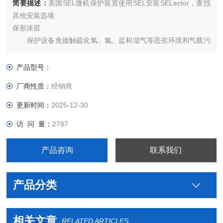
简要描述：
美国SEL微机保护装置使用SEL安装SELector，查找
其他安装选项
保形涂层
保护设备免接触硫化氢、氯、盐和湿气等恶劣环境和气载污
染物。
产品型号：
厂商性质：
经销商
更新时间：
2025-12-30
访 问 量：
2787
产品咨询
联系我们
产品分类
相关文章
RELATED ARTICLES