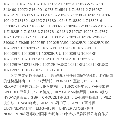
10294JU 10294N 10294NU 10294T 10294U 102A2-Z20218
Z16490-10272 Z16490-10273 Z16541-1 Z16541-2 Z16987-
10232JN Z16987-10233 Z16987-10262 Z18180-10202 Z18180-
10242 Z18180-10242C Z18180-10243 Z18330-1 Z18828-6
Z18861-10263 Z18889-1 Z18889-2 Z18896-5 Z18896-6 Z19235-
1 Z19235-2 Z19235-3 Z19676-10243N Z19767-10223 Z19767-
10243 Z19891-7 Z19891-8 Z19891-9 Z8826-10212N Z9060-1
Z9060-2 Z9365 10202BP 10202BPASC 10202BPJ 10202BPJSC
10202BPJT 10202BPT 10202BPU 10203BP 10203BPEH
10203BPJ 10203BPJT 10203BPJU 10203BPU 10204BP
10204BPJ 10204BPSC 10204BPT 10204BPU 10212BP
10212BPE 10212BPHJ 10212BPHJSC 10212BPJ 10212BPJSC
10212BPJU 10212BPSC 10212BPT
公司主要做欧美品牌，可以采购欧洲任何国家的品牌，比如德国
的优势品牌有：FESTO费斯托，BURKERT宝德，BOSCH-
REXROTH博世力士乐，IFM易福门，TURCK图尔克，P+F倍加福，
BALLUFF巴鲁夫，SICK施克，HIRSCHMAN赫斯曼，MURR穆尔，
HYDAC贺德克，GSR，CROUZET高诺斯，E+H恩格斯豪斯，PILZ
皮尔兹，HAWE哈威，SIEMENS西门子，STAUFF西德福，
EUCHNER安士能，EMG伺服阀，UNIVER,ATOS阿托斯，
NORGREN诺冠等欧洲国家大概有500个大小品牌跟我司有合作关