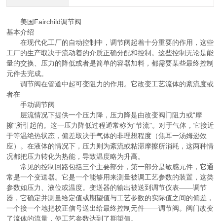
美国Fairchild调节阀
基本介绍
在现代化工厂的自动控制中，调节阀起着十分重要的作用，这些
工厂的生产取决于流动着的介质正确分配和控制。这些控制无论是能
量的交换、压力的降低或者是简单的容器加料，都需要某些最终控制
元件去完成。
调节阀在管道中起可变阻力的作用。它改变工艺流体的紊流度或
者在
手动调节阀
层流情况下提供一个压力降，压力降是由改变阀门阻力或“摩
擦"所引起的。这一压力降低过程通常称为“节流"。对于气体，它接近
于等温绝热状态，偏差取决于气体的非理想程度（焦耳一汤姆逊效
应）。在液体的情况下，压力则为紊流或粘滞摩擦所消耗，这两种情
况都把压力转化为热能，导致温度略为升高。
常见的控制回路包括三个主要部分，第一部分是敏感元件，它通
常是一个变送器。它是一个能够用来测量被调工艺参数的装置，这类
参数如压力、液位或温度。变送器的输出被送到调节仪表——调节
器，它确定并测量给定值或期望值与工艺参数的实际值之间的偏差，
一个接一个地把校正信号送出给最终控制元件——调节阀。阀门改变
了流体的流量，使工艺参数达到了期望值。