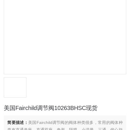
美国Fairchild调节阀10263BHSC现货
简要描述：
美国Fairchild调节阀的阀体种类很多，常用的阀体种
类有直通单座、直通双座、角形、隔膜、小流量、三通、偏心旋