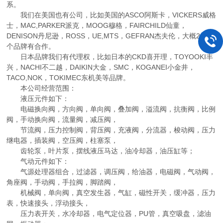
系。
我们在美国也有公司，比如美国的ASCO阿斯卡，VICKERS威格
士，MAC,PARKER派克，MOOG穆格，FAIRCHILD仙童，
DENISON丹尼逊，ROSS，UE,MTS，GEFRAN杰夫伦，大概200多
个品牌有合作。
日本品牌我们有代理权，比如日本的CKD喜开理，TOYOOKI丰
兴，NACHI不二越，DAIKIN大金，SMC，KOGANEI小金井，
TACO,NOK，TOKIMEC东机美等品牌。
本公司经营范围：
液压元件如下：
电磁换向阀，方向阀，单向阀，叠加阀，溢流阀，抗衡阀，比例
阀，手动换向阀，流量阀，减压阀，
节流阀，压力控制阀，背压阀，充液阀，分流器，梭动阀，压力
继电器，插装阀，空压阀，柱塞泵，
齿轮泵，叶片泵，摆线液压马达，油冷却器，油压缸等；
气动元件如下：
气源处理器组合，过滤器，调压阀，给油器，电磁阀，气动阀，
角座阀，手动阀，手拉阀，脚踏阀，
机械阀，单向阀，真空发生器，气缸，磁性开关，缓冲器，压力
表，快速接头，浮动接头，
压力表开关，水冷却器，电气定位器，PU管，真空吸盘，滤油