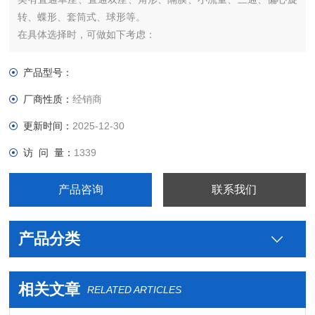
转、蝶形、套筒式、球形等。
在具体选择时，可做如下考虑：
(1)阀芯形状结构
主要根据所选择的流量特性和不平衡力等因素考虑。
产品型号：
厂商性质：
经销商
更新时间：
2025-12-30
访 问 量：
1339
产品咨询
联系我们
产品分类
相关文章
RELATED ARTICLES