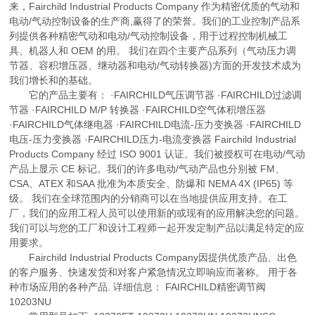
来，Fairchild Industrial Products Company 作为精密优质的气动和
电动/气动控制设备的生产商,赢得了的荣誉。我们的工业控制产品系
列提供各种精密气动和电动/气动控制设备，用于过程控制机械工
具、机器人和 OEM 的用。 我们在四个主要产品系列（气动压力调
节器、容积增压器、继动器和电动/气动转换器)方面的开发技术成为
我们增长和的基础。
它的产品主要有： ·FAIRCHILD气压调节器 ·FAIRCHILD过滤调
节器 ·FAIRCHILD M/P 转换器 ·FAIRCHILD空气体积增压器
·FAIRCHILD气体继电器 ·FAIRCHILD电流-压力变换器 ·FAIRCHILD
电压-压力变换器 ·FAIRCHILD压力-电流变换器 Fairchild Industrial
Products Company 经过 ISO 9001 认证。我们被授权可在电动/气动
产品上显示 CE 标记。我们的许多电动/气动产品也分别被 FM、
CSA、ATEX 和SAA 批准为本质安全、防爆和 NEMA 4X (IP65) 等
级。 我们在全球范围内的分销商可以在当地提供应用支持。在工
厂，我们的应用工程人员可以使用新的或现有的应用解决您的问题。
我们可以与您的工厂和设计工程师一起开发定制产品以满足特定的应
用要求。
Fairchild Industrial Products Company因提供优质产品、出色
的客户服务、快速发货和对客户紧急情况立即响应而著称。 用于各
种市场应用的各种产品. 详细信息： FAIRCHILD精密调节阀
10203NU