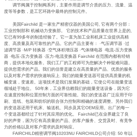
调节阀属于控制阀系列，主要作用是调节介质的压力、流量、温
度等等参数，是工艺环路中最终的控制元件。
美国Fairchild 是一家生产精密仪器的美国公司, 它有两个分部：
工业控制部和 机械动力变换部。 它的技术和产品质量在世界上是的,
它已有99多年的制造经验了。它一直为加工业和机床工业提供高精
度、高质量及高可靠性的产品。它的产品主要有： ·气压调节器 ·过
滤调节器 ·M/P 转换器 ·空气体积增压器 ·气体继电器 ·电流-压力变换
器 ·电压-压力变换器 ·压力-电流变换器 Fairchild 在范围内都有经销
商，提供本地化服务。我们工厂的工程师可为您解决个种疑难问题。
提供您需求的产品。我们的信誉是建立在高质量的产品、优质的服务
以及对客户需求的快速响应上. 我们的能量变送器可提供高质量的机
械变速，变速差。这项技术是我们发展的基础，它使公司在能量变送
领域处于地位。 50年来，工业界信赖我们的能量变送设备，因为它
在速度控制和位置控制方面的可靠性能。我们的变送器广泛应用于印
刷、造纸、包装和纺织的联合张力控制和精确的速度调整。另外我们
的变送器还用于机床、输送机、同步及其它OEM应用。出厂的每一
个变送器都经过了针对其应用的优化。 Fairchild已在业界建立了良
好的声誉，困为它有高质量的产品、的客户服务、交货及时、有竟争
力的价格以及对客户需求的及时响应。
FAIRCHILD精密调节阀10203NU FAIRCHILD公司介绍: 50 年以