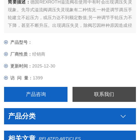
简要描述：
德国REXROTH溢流阀在使用中有时会出现调压失灵
现象。先导式溢流阀调压失灵现象有二种情况:一种是调节调压手
轮建立不起压力，或压力达不到额定数值;另一种调节手轮压力不
下降，甚至不断升压。出现调压失灵，除阀芯因种种原因造成径
向卡紧外，还有下列一些原因:第一是主阀体(2)阻尼器堵塞，油
压传递不到主阀上腔和导阀前腔，导阀就失去对主阀压力的调节
产品型号：
作用。
厂商性质：
经销商
更新时间：
2025-12-30
访 问 量：
1399
产品咨询
联系我们
产品分类
相关文章
RELATED ARTICLES