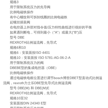
规格3
用于限制系统压力的先导阀
比例电磁铁操作
有中心螺纹和可拆卸线圈的比例电磁铁
起螺丝插装阀
在电控器上外部对指令值/压力特性曲线进行很好的平衡
如果遇到断电，可得到最小（"A"）或最大("B")压
型号 DBE
REXROTH比例溢流阀，先导式
规格6和10
规格6：安装面按ISO 4401
规格10：安装面按 ISO 5781-AG-06-2-A
用于限制系统压力的阀
DBEBE型的集成电控器（OBE）
比例电磁铁操作
通过电磁铁电枢位置进行调节bosch博世DBET型直动式比例溢
流阀，rexroth力士乐DBE型先导式比例溢流阀
型号 DBE(M) 和 DBE(M)E
REXROTH比例溢流阀，先导式
规格10至32
安装面按DIN 24340 E型