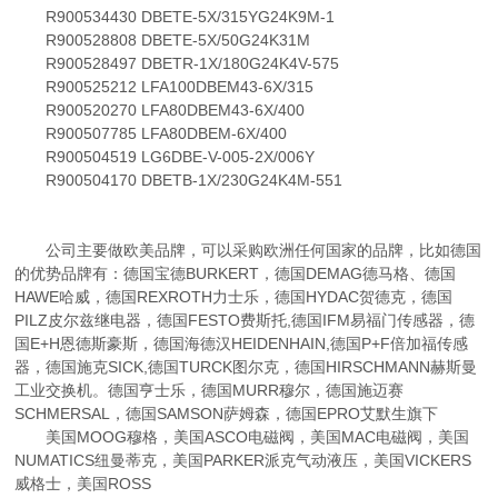
R900534430 DBETE-5X/315YG24K9M-1
R900528808 DBETE-5X/50G24K31M
R900528497 DBETR-1X/180G24K4V-575
R900525212 LFA100DBEM43-6X/315
R900520270 LFA80DBEM43-6X/400
R900507785 LFA80DBEM-6X/400
R900504519 LG6DBE-V-005-2X/006Y
R900504170 DBETB-1X/230G24K4M-551
公司主要做欧美品牌，可以采购欧洲任何国家的品牌，比如德国
的优势品牌有：德国宝德BURKERT，德国DEMAG德马格、德国
HAWE哈威，德国REXROTH力士乐，德国HYDAC贺德克，德国
PILZ皮尔兹继电器，德国FESTO费斯托,德国IFM易福门传感器，德
国E+H恩德斯豪斯，德国海德汉HEIDENHAIN,德国P+F倍加福传感
器，德国施克SICK,德国TURCK图尔克，德国HIRSCHMANN赫斯曼
工业交换机。德国亨士乐，德国MURR穆尔，德国施迈赛
SCHMERSAL，德国SAMSON萨姆森，德国EPRO艾默生旗下
美国MOOG穆格，美国ASCO电磁阀，美国MAC电磁阀，美国
NUMATICS纽曼蒂克，美国PARKER派克气动液压，美国VICKERS
威格士，美国ROSS