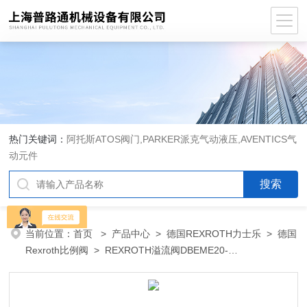
热门关键词：
阿托斯ATOS阀门,PARKER派克气动液压,AVENTICS气
动元件
当前位置：
首页
>
产品中心
>
德国REXROTH力士乐
>
德国
Rexroth比例阀
> REXROTH溢流阀DBEME20-
5X/315YG24K31M现货