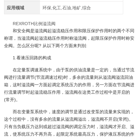
应用领域
环保,化工,石油,地矿,综合
REXROTH比例溢流阀
和安全阀是溢流阀起溢流稳压作用和限压保护作用时的两个不同
称谓，当溢流阀起溢流稳压作用时称溢流阀，起限压保护作用时称安
全阀。怎么区分呢? 从以下两个方面来判别:
1.看液压回路的构成
在定量泵调速系统中，由于泵的供油流量是一定的，当通过节流
阀进行流量调节(节流调速过程)时，多余的流量则从溢流阀溢流回油
箱，这时溢流阀一方面起调定系统压力的作用，另一方面在节流阀进
行流量调节时起溢流稳压作用，溢流阀在这类工作过程中是开启的
(常开)。
而在变量泵系统中，速度的调节是通过改变泵的流量来实现的，
这个过程中，没有多余的流量从溢流阀溢出，溢流阀不开启(常闭)。
只有当负载压力达到或超过溢流阀的调定压力时，溢流阀才开启、溢
流，使系统压力不再升高，起限定系统最高压力，保护液压系统的作