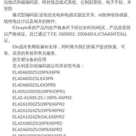
拉线式和磁编码器、绝对值总线式系统、公制刻里抡、电子手轮、本
安防
爆式型编码器;还包括光电和电感式接近开关、id致伸缩传感器、
线性电位计以及相关的附件。
E1treph有的产品均在严格条件下经过长时间fill]试，产品质里得
以严格保证。且已通过了CE. IS09001: 200040UL/CSA40ATEX认
证。
Eltr战肖售网络遍布全球，同时将为我们的客户提供快速、可
靠、高质的售前和售后服务。
担言塑汾备的应用
意大利意尔创编码器公司库存型号表：
EL40A600Z5/28P6X6PR
EL40A800Z5L6X3PR
EL40A800Z5L6X3PR5
EL40G1000S5/28P6X3PR1
EL42-A1000-Z5 / 28P6-X6PR2
EL42A1000Z5/28P6X6PR2
EL42A1024Z5/28P6X6PR2
EL42A1024Z8/24L6X6PR2
EL42A360Z5/28P6X6PR2
EL42A600Z5/28P6X6PR2