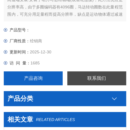
分辨率高，由于多圈编码器有4096圈，马达转动圈数在此量程范
围内，可充分用足量程而提高分辨率，缺点是运动物体通过减速
齿轮后，来回程有齿轮间隙误差，一般用于单向高精度控制定
位，例如轧钢的辊缝控制。另外编码器直接安装于高速端，马达
产品型号：
抖动须较小，不然易损坏编码器。
厂商性质：
经销商
更新时间：
2025-12-30
访 问 量：
1685
产品咨询
联系我们
产品分类
相关文章
RELATED ARTICLES