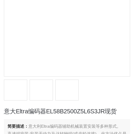
意大Eltra编码器EL58B2500Z5L6S3JR现货
简要描述：
意大利Eltra编码器辅助机械装置安装等多种形式。
高速端安装:安装于动力马达转轴端(或齿轮连接)，此方法优点是