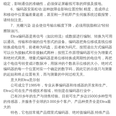
稳定，影响通信的准确性，必须保证屏蔽线可靠的焊接及接地。
6、编码器安装松动:这种故障会影响位置控制 精度，造成停止
和移动中位置偏差量超差，甚至刚一开机即产生伺服系统过载报警，
请特别注意。
7、光栅污染 这会使信号输出幅度下降，必须用脱脂棉沾*轻轻
擦除油污。
Eltra编码器是将信号（如比特流）或数据进行编制、转换为可用
以通讯、传输和存储的信号形式的设备。编码器把角位移或直线位移
转换成电信号，前者称为码盘，后者称为码尺。按照读出方式编码器
可以分为接触式和非接触式两种；按照工作原理编码器可分为增量式
和绝对式两类。增量式编码器是将位移转换成周期性的电信号，再把
这个电信号转变成计数脉冲，用脉冲的个数表示位移的大小。绝对式
编码器的每一个位置对应一个确定的数字码，因此它的示值只与测量
的起始和终止位置有关，而与测量的中间过程无关。
意大利Eltra意尔创
公司成立于1985年，专业从事编码器和传感器的开发和生产。
Eltra公司在生产传感技术领域，特别是在编码器行业中，
已有20乡年的生产与俏售经验。目前可生产乡达15000乡种型号
的传感器，并服务于全球的3.000乡个客户。产品种类齐全是Eltra最
大的
特色，它包括常规产品熠里式编码器、绝对值编码器;特殊产品