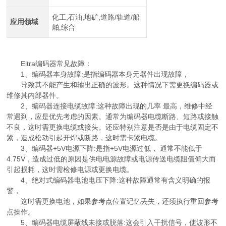
化工,石油,地矿,道路/轨道/船
应用领域
舶,综合
Eltra编码器常见故障：
1、编码器本身故障:是指编码器本身元器件出现故障，
导致其不能产生和输出正确的波形。这种情况下需更换编码器或
维修其内部器件。
2、编码器连接电缆故障:这种故障出现的几率 最高，维修中经
常遇到，应是优先考虑的因素。通常为编码器电缆断路、短路或接触
不良，这时需更换电缆或接头。还应特别注意是否是由于电缆固定不
紧，造成松动引起开焊或断路，这时需卡紧电缆。
3、编码器+5V电源下降:是指+5V电源过低， 通常不能低于
4.75V，造成过低的原因是供电电源故障或电源传送电缆阻值偏大而
引起损耗，这时需检修电源或更换电缆。
4、绝对式编码器电池电压下降:这种故障通常有含义明确的报
警，
这时需更换电池，如果参考点位置记忆丢失，还须执行重回参考
点操作。
5、编码器电缆屏蔽线未接或脱落:这会引入干扰信号，使波形不