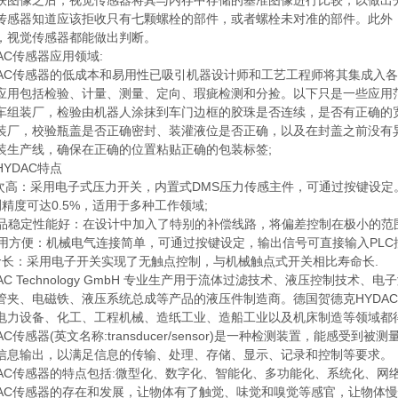
像之后，视觉传感器将其与内存中存储的基准图像进行比较，以做出分
传感器知道应该拒收只有七颗螺栓的部件，或者螺栓未对准的部件。此外，
，视觉传感器都能做出判断。
C传感器应用领域:
C传感器的低成本和易用性已吸引机器设计师和工艺工程师将其集成入各
应用包括检验、计量、测量、定向、瑕疵检测和分捡。以下只是一些应用范
装厂，检验由机器人涂抹到车门边框的胶珠是否连续，是否有正确的宽
，校验瓶盖是否正确密封、装灌液位是否正确，以及在封盖之前没有异
产线，确保在正确的位置粘贴正确的包装标签;
DAC特点
高：采用电子式压力开关，内置式DMS压力传感主件，可通过按键设定
度可达0.5%，适用于多种工作领域;
品稳定性能好：在设计中加入了特别的补偿线路，将偏差控制在极小的范
用方便：机械电气连接简单，可通过按键设定，输出信号可直接输入PLC
：采用电子开关实现了无触点控制，与机械触点式开关相比寿命长.
C Technology GmbH 专业生产用于流体过滤技术、液压控制技
管夹、电磁铁、液压系统总成等产品的液压件制造商。德国贺德克HYDA
电力设备、化工、工程机械、造纸工业、造船工业以及机床制造等领域都
传感器(英文名称:transducer/sensor)是一种检测装置，能感
信息输出，以满足信息的传输、处理、存储、显示、记录和控制等要求。
C传感器的特点包括:微型化、数字化、智能化、多功能化、系统化、网
C传感器的存在和发展，让物体有了触觉、味觉和嗅觉等感官，让物体慢