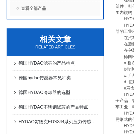
在捕获图
部件，则
查看全部产品
围内旋转
HYDA
HYDA
器的工业
相关文章
在汽车组
在瓶装厂
RELATED ARTICLES
在包装生
德国HY
德国HYDAC滤芯的产品特点
a.档次
b检测精
c. 产
德国hydac传感器常见种类
d. 使
e寿命长
德国HYDAC冷却器的选型
HYDA
子产品、
德国HYDAC不锈钢滤芯的产品特点
车工业、
HYDAC
需形式的
HYDAC贺德克EDS344系列压力传感器的结构
HYDA
HYDA