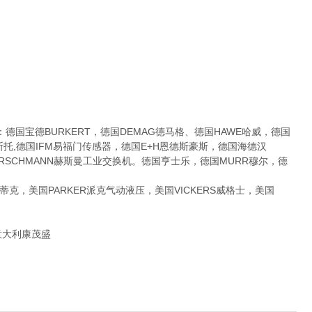
宝德BURKERT，德国DEMAG德马格、德国HAWE哈威，德国
费斯托,德国IFM易福门传感器，德国E+H恩德斯豪斯，德国海德汉
国HIRSCHMANN赫斯曼工业交换机。德国亨士乐，德国MURR穆尔，德
克，美国PARKER派克气动液压，美国VICKERS威格士，美国
,意大利康茂盛