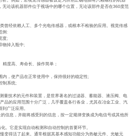
析。例如，若视觉传感器被设定为辨别正确地插有八颗螺栓的机器
无论该机器部件位于视场中的哪个位置，无论该部件是否在360度范
类曾经依赖人工、多个光电传感器，或根本不检验的应用。视觉传感
例:
度;
物掉入瓶中;
。精度高、寿命长、操作简单；
围内，使产品在正常使用中，保持很好的稳定性;
控制系统;
术、电子测量技术的元件和装置，是世界著名的过滤器、蓄能器、液压阀、电
C产品的应用范围十分广泛，几乎覆盖各行各业，尤其在冶金工业、汽
得到广泛应用。
受到被测量的信息，并能将感受到的信息，按一定规律变换成为电信号或其他所
络化。它是实现自动检测和自动控制的首要环节。
慢变得活了起来。通常根据其基本感知功能分为热敏元件、光敏元