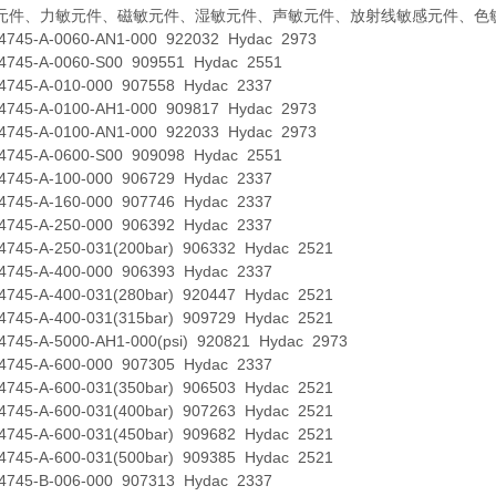
元件、力敏元件、磁敏元件、湿敏元件、声敏元件、放射线敏感元件、色
5-A-0060-AN1-000 922032 Hydac 2973
5-A-0060-S00 909551 Hydac 2551
5-A-010-000 907558 Hydac 2337
5-A-0100-AH1-000 909817 Hydac 2973
5-A-0100-AN1-000 922033 Hydac 2973
5-A-0600-S00 909098 Hydac 2551
5-A-100-000 906729 Hydac 2337
5-A-160-000 907746 Hydac 2337
5-A-250-000 906392 Hydac 2337
5-A-250-031(200bar) 906332 Hydac 2521
5-A-400-000 906393 Hydac 2337
5-A-400-031(280bar) 920447 Hydac 2521
5-A-400-031(315bar) 909729 Hydac 2521
5-A-5000-AH1-000(psi) 920821 Hydac 2973
5-A-600-000 907305 Hydac 2337
5-A-600-031(350bar) 906503 Hydac 2521
5-A-600-031(400bar) 907263 Hydac 2521
5-A-600-031(450bar) 909682 Hydac 2521
5-A-600-031(500bar) 909385 Hydac 2521
5-B-006-000 907313 Hydac 2337