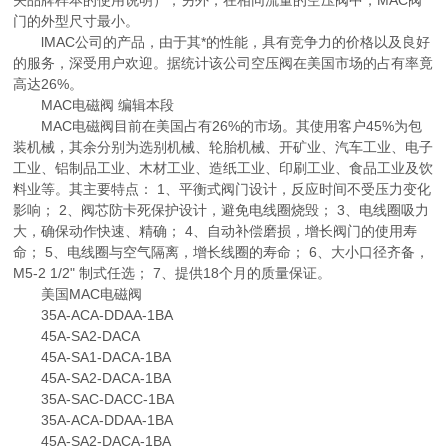
关品牌样本的使用说明）；另外，在相同流量的空压阀中，MAC阀
门的外型尺寸最小。
lMAC公司的产品，由于其*的性能，具有竞争力的价格以及良好
的服务，深受用户欢迎。据统计该公司空压阀在美国市场的占有率竟
高达26%。
MAC电磁阀 编辑本段
MAC电磁阀目前在美国占有26%的市场。其使用客户45%为包
装机械，其余分别为选别机械、轮胎机械、开矿业、汽车工业、电子
工业、铝制品工业、木材工业、造纸工业、印刷工业、食品工业及饮
料业等。其主要特点： 1、平衡式阀门设计，反应时间不受压力变化
影响； 2、阀芯防卡死保护设计，避免电线圈烧毁； 3、电线圈吸力
大，确保动作快速、精确； 4、自动补偿磨损，增长阀门的使用寿
命； 5、电线圈与空气隔离，增长线圈的寿命； 6、大小口径齐备，
M5-2 1/2" 制式任选； 7、提供18个月的质量保证。
美国MAC电磁阀
35A-ACA-DDAA-1BA
45A-SA2-DACA
45A-SA1-DACA-1BA
45A-SA2-DACA-1BA
35A-SAC-DACC-1BA
35A-ACA-DDAA-1BA
45A-SA2-DACA-1BA