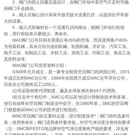
3．阀门内部止回蓄压器设计，在阀门作动中若空气不足时可确
保阀门不会跳动。
4．砌入式轴心设计具有开放式较大流通孔径，以提供比平常较
大的流量。
5．砌入式双轴对在一个流通孔径内移动，使阀门作动行程缩
短，而行程短表示磨损少、寿命长。
MAC阀门公司目前在美国占有26%的市场，而其使用客户45%
为包装机械，其余分别为选别机械、轮胎机械、开矿业、汽车工业、
电子工业、铝制品工业、木材工业、造纸工业、印刷工业、食品工业
及饮料业等。
MAC阀门公司背景资料介绍：
l1949年元月成立，是一家专业制造空压阀门的跨国公司。1971
年成立比利MAC分公司，1984年在纽西兰成立MAC太平洋分公司，
目前全公司拥有员工1200人。
l公司采取销售代理制度。遍及全球各洲共有64个代理商。
l在过去半个世纪中，MAC公司以其*的设计和制造技术和多项，
使它在始终在空压阀门制造业中处于。在1980年前，SMC的空压阀
门都是购买MAC公司的技术进行制造的。
lMAC空压阀门的主要特点是：设计制造技术*；阀门动作迅速可
靠；使用寿命长；阀门适用条件要求低，对空气净洁度没有特别要求
（注：SMC和FESTO等品牌对空气净洁度都有严格的要求，详见有