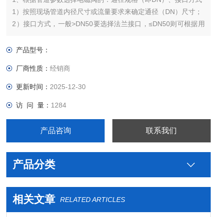
1）按照现场管道内径尺寸或流量要求来确定通径（DN）尺寸；
2）接口方式，一般>DN50要选择法兰接口，≤DN50则可根据用
户需要自由选择。
2、根据流体参数选择电磁阀的：材质、温度组
产品型号：
1）腐蚀性流体：宜选用耐腐蚀电磁阀和全不锈钢；食用超净流
厂商性质：
经销商
体：宜选用食品级不锈钢材质电磁阀；
更新时间：
2025-12-30
访 问 量：
1284
产品咨询
联系我们
产品分类
相关文章
RELATED ARTICLES