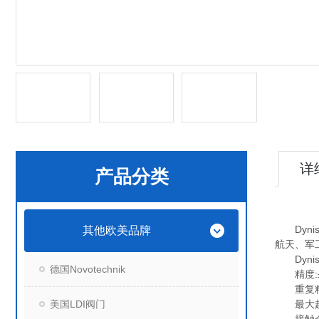
详
产品分类
Dyni
其他欧美品牌
航天、军
Dyni
德国Novotechnik
精度:±
重复精度
美国LDI阀门
最大超压: