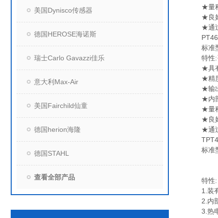
★量程:从0
美国Dynisco传感器
★良好
★通过
德国HEROSE海诺斯
PT46
标准型
瑞士Carlo Gavazzi佳乐
特性:咨1
★具有柔
★精度:
意大利Max-Air
★输出:满
★内部
美国Fairchild仙童
★量程:从0
★良好
德国herion海隆
★通过
TPT4
标准型
德国STAHL
查看全部产品
特性:
1.装有
2.内部
3.热电