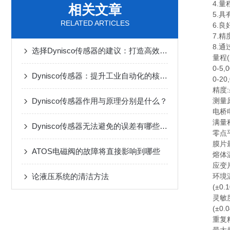
4.量程从0
相关文章
5.具有
RELATED ARTICLES
6.良好
7.精度:
8.通过
选择Dynisco传感器的建议：打造高效的生产环境
量程(psi)0
0-5,000;
Dynisco传感器：提升工业自动化的核心力量
0-20,00
精度:±
Dynisco传感器作用与原理分别是什么？
测量原
电桥电阻:
满量程输出
Dynisco传感器无法避免的误差有哪些呢？
零点平衡
膜片最高温
ATOS电磁阀的故障将直接影响到哪些
熔体温度影响
应变片外壳
论液压系统的清洁方法
环境温度影
(±0.1
灵敏度:<
(±0.0
重复精度