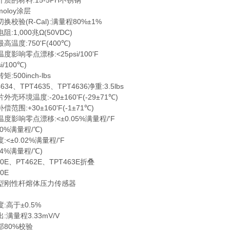
的材料:15-5PH不锈钢
loy涂层
验(R-Cal):满量程80%±1%
1,000兆Ω(50VDC)
度:750'F(400℃)
响零点漂移:<25psi/100'F
/100℃)
00inch-lbs
4、TPT4635、TPT4636净重:3.5lbs
环境温度:-20±160'F(-29±71℃)
:+30±160'F(-1±71℃)
响零点漂移:<±0.05%满量程/'F
0%满量程/℃)
±0.02%满量程/'F
4%满量程/℃)
E、PT462E、TPT463E折叠
0E
刚性杆熔体压力传感器
高于±0.5%
量程3.33mV/V
80%校验