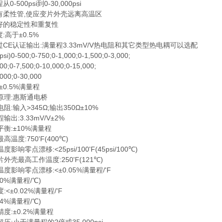
-500psi到0-30,000psi
柔性管,使应变片外壳远离高温区
的稳定性和重复性
高于±0.5%
CE认证输出:满量程3.33mV/V热电阻和其它类型热电耦可以选配
-500;0-750;0-1,000;0-1,500;0-3,000;
0-7,500;0-10,000;0-15,000;
0;0-30,000
0.5%满量程
理:惠斯通电桥
输入>345Ω;输出350Ω±10%
:3.33mV/V±2%
:±10%满量程
度:750'F(400℃)
零点漂移:<25psi/100'F(45psi/100℃)
最高工作温度:250'F(121℃)
响零点漂移:<±0.05%满量程/'F
0%满量程/℃)
±0.02%满量程/'F
4%满量程/℃)
:±0.2%满量程