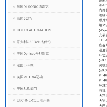
接触介质
加Armo
德国DI-SORIC德森克
内部切换校
绝缘电阻:
德国BETA
膜片最高温
熔体温度影
ROTEX AUTOMATION
(45psi
安装转矩:5
TPT463
意大利GEFRAN杰佛伦
应变片外壳
温度补偿范围
美国Dynisco丹尼斯克
环境温度影
(±0.1
法国EFFBE
灵敏度:<
(±0.0
PT460
美国METRIX迈确
PT46
标准型
美国SUN阀门
特性:
★精度:
EUCHNER安士能开关
★输出:满
★内部