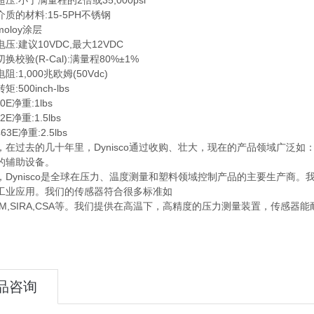
小于满量程的2倍或35,000psi
的材料:15-5PH不锈钢
loy涂层
建议10VDC,最大12VDC
验(R-Cal):满量程80%±1%
1,000兆欧姆(50Vdc)
00inch-lbs
E净重:1lbs
净重:1.5lbs
E净重:2.5lbs
过去的几十年里，Dynisco通过收购、壮大，现在的产品领域广泛如
的辅助设备。
ynisco是全球在压力、温度测量和塑料领域控制产品的主要生产商。
工业应用。我们的传感器符合很多标准如
M,SIRA,CSA等。我们提供在高温下，高精度的压力测量装置，传感器
品咨询