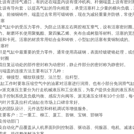
有进排气通口，有的还在端盖内设有缓冲机构。杆侧端盖上设有密封圈
上设有导向套，以提高气缸的导向精度 ，承受活塞杆上少量的横向负载
金、前倾铜铸件。端盖过去常用可锻铸铁，现在为减轻重量并防锈，常使
塞
缸中的受压力零件。为防止活塞左右两腔相互窜气，设有活塞密封圈。
力。耐磨环长使用聚氨酯、聚四氟乙烯、夹布合成树脂等材料。活塞的宽
损和卡死。活塞的材质常用铝合金和铸铁，小型缸的活塞有黄铜制成的。
塞杆
气缸中最重要的受力零件。通常使用高碳钢，表面经镀硬铬处理，或使
封圈
复运动处的部件密封称为动密封，静止件部分的密封称为静密封。
端盖的连接方法主要有以下几种：
铆接型、螺纹联接型、法兰型、拉杆型。
工作时要靠压缩空气中的油雾对活塞进行润滑。也有小部分免润滑气
er派克液压主要分为行走机械液压和工业液压，为客户提供全面的液压系
控制系统及负载均衡、感应方向阀等。派克液压全球有10个分部，每
的叶片泵及拉杆式油缸在市场上口碑非常好。
团队设计、元件选型和样机调试等增值服务。
客户：三一重工、柳工、厦工、首钢、宝钢、邯钢等
传动部门
动化产品覆盖从人机界面到到控制器、驱动器、伺服器、电机、减速齿
需求，提供整体解决方案。