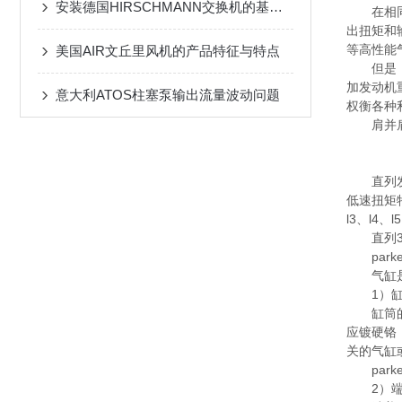
安装德国HIRSCHMANN交换机的基本步骤
在相同排
出扭矩和
等高性能
美国AIR文丘里风机的产品特征与特点
但是，气
加发动机
意大利ATOS柱塞泵输出流量波动问题
权衡各种
肩并肩
直列发动
低速扭矩
l3、l4、
直列3
park
气缸是由
1）缸
缸筒的内
应镀硬铬
关的气缸
park
2）端