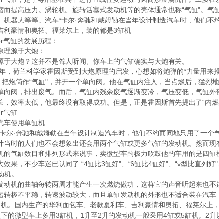
缩而提高压力。涡轮机、旋转活塞式发动机等的壳体通常也称“气缸"。气
、机器人等等。汽车*卡尔·奔驰和戴姆勒在当年设计制造汽车时，他们不
吉利豪情和奥拓、福莱尔上，装的都是3缸机
er气缸的发展历程：
理源于大炮：
大炮？这并不是耸人听闻。你车上的气缸确实与大炮有关。
年，荷兰科学家霍因斯受到大炮原理的启发，心想如将炮弹的*力量用来
"，把炮筒作“气缸"，并开一个单向阀。他在气缸内注入，当点燃后，猛
单向阀，排出废气。而后，气缸内残余废气逐渐变冷，气压变低，气缸外
长，效率太低，他最终没有取得成功。但是，正是霍因斯首先提出了“内燃
r气缸
车使用单缸机
尔·奔驰和戴姆勒在当年设计制造汽车时，他们不约而同地只用了一个气
计当时的人们也不会想象出还会用两个气缸或更多气缸的发动机。然而现
机的气缸数目和排列形式来说事，卖微型车的极力吹鼓他的车用的是四缸机
效果，不少车迷已认同了 “4缸比3缸好"、“6缸比4缸好"、“v型比直列好
动机。
机的曲轴每转两周才能产生一次燃烧做功，这样它的声音听起来也不连
运转极不平稳，转速波动较大，而且单缸发动机的外形也不适合装在汽车
动机。国内生产的华利面包车、老款夏利车、吉利豪情和奥拓、福莱尔上，
的微型车上多用3缸机，1升至2升的发动机一般采用4缸或5缸机。2升