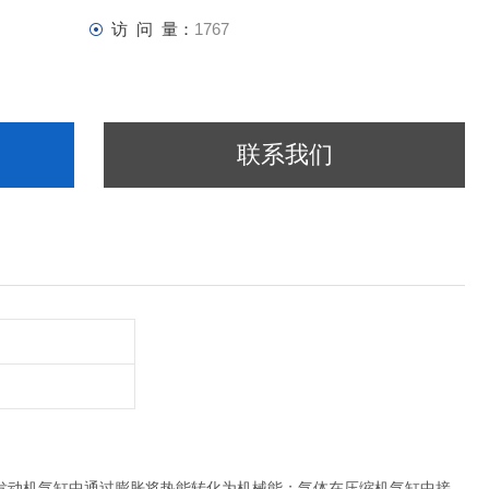
访 问 量：
1767
联系我们
发动机气缸中通过膨胀将热能转化为机械能；气体在压缩机气缸中接