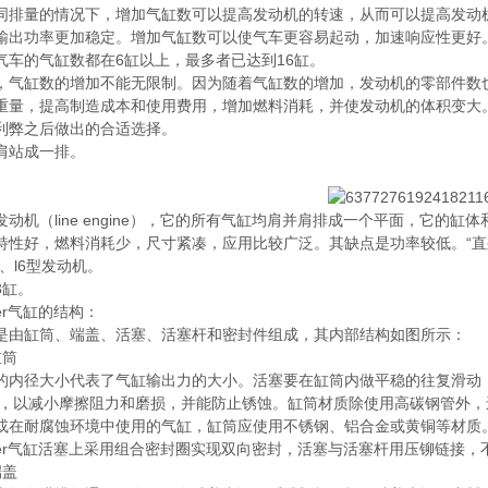
量的情况下，增加气缸数可以提高发动机的转速，从而可以提高发动机
输出功率更加稳定。增加气缸数可以使气车更容易起动，加速响应性更好
气车的气缸数都在6缸以上，最多者已达到16缸。
缸数的增加不能无限制。因为随着气缸数的增加，发动机的零部件数也
重量，提高制造成本和使用费用，增加燃料消耗，并使发动机的体积变大
利弊之后做出的合适选择。
站成一排。
机（line engine），它的所有气缸均肩并肩排成一个平面，它的
特性好，燃料消耗少，尺寸紧凑，应用比较广泛。其缺点是功率较低。“直
l5、l6型发动机。
缸。
er气缸的结构：
缸筒、端盖、活塞、活塞杆和密封件组成，其内部结构如图所示：
筒
径大小代表了气缸输出力的大小。活塞要在缸筒内做平稳的往复滑动，缸
 ，以减小摩擦阻力和磨损，并能防止锈蚀。缸筒材质除使用高碳钢管外
或在耐腐蚀环境中使用的气缸，缸筒应使用不锈钢、铝合金或黄铜等材质
er
气缸活塞上采用组合密封圈实现双向密封，活塞与活塞杆用压铆链接，
盖