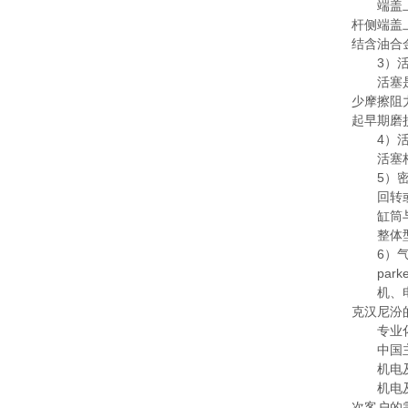
端盖上设
杆侧端盖
结含油合
3）活
活塞是气
少摩擦阻
起早期磨
4）活
活塞杆是
5）密
回转或往
缸筒与
整体型、
6）气缸
park
机、电子
克汉尼汾
专业化的
中国主要
机电及
机电及自
次客户的