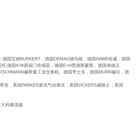
宝德BURKERT，德国DEMAG德马格、德国HAWE哈威，德国
费斯托,德国IFM易福门传感器，德国E+H恩德斯豪斯，德国海德汉
国HIRSCHMANN赫斯曼工业交换机。德国亨士乐，德国MURR穆尔，德
克，美国PARKER派克气动液压，美国VICKERS威格士，美国
,意大利康茂盛