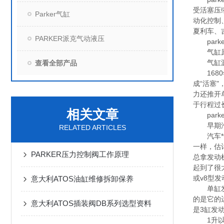
受活塞压
Parker气缸
动化控制
夏利车、
PARKER派克气动液压
park
气缸原
气缸源于
查看全部产品
1680
成“活塞
力还推开
于行程过
相关文章
parke
早期汽
RELATED ARTICLES
汽车*卡
一样，估
PARKER压力控制阀工作原理
总拿发动
起到了很大
或v8型发
意大利ATOS油缸维修拆卸保养
单缸发动
的是它的
意大利ATOS插装阀DB系列选型资料
是3缸发
1升以下