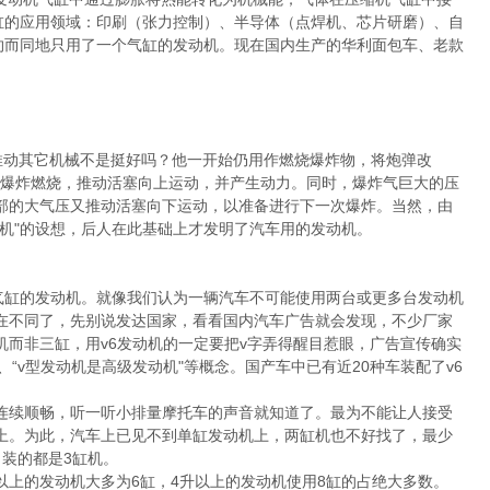
缸的应用领域：印刷（张力控制）、半导体（点焊机、芯片研磨）、自
约而同地只用了一个气缸的发动机。现在国内生产的华利面包车、老款
推动其它机械不是挺好吗？他一开始仍用作燃烧爆炸物，将炮弹改
烈地爆炸燃烧，推动活塞向上运动，并产生动力。同时，爆炸气巨大的压
部的大气压又推动活塞向下运动，以准备进行下一次爆炸。当然，由
机"的设想，后人在此基础上才发明了汽车用的发动机。
缸的发动机。就像我们认为一辆汽车不可能使用两台或更多台发动机
在不同了，先别说发达国家，看看国内汽车广告就会发现，不少厂家
而非三缸，用v6发动机的一定要把v字弄得醒目惹眼，广告宣传确实
"、“v型发动机是高级发动机"等概念。国产车中已有近20种车装配了v6
续顺畅，听一听小排量摩托车的声音就知道了。最为不能让人接受
上。为此，汽车上已见不到单缸发动机上，两缸机也不好找了，最少
装的都是3缸机。
以上的发动机大多为6缸，4升以上的发动机使用8缸的占绝大多数。