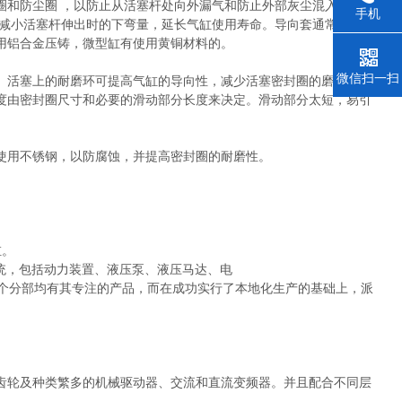
和防尘圈 ，以防止从活塞杆处向外漏气和防止外部灰尘混入缸内。
手机
，减小活塞杆伸出时的下弯量，延长气缸使用寿命。导向套通常使用烧
用铝合金压铸，微型缸有使用黄铜材料的。
微信扫一扫
活塞上的耐磨环可提高气缸的导向性，减少活塞密封圈的磨耗，减
度由密封圈尺寸和必要的滑动部分长度来决定。滑动部分太短，易引
用不锈钢，以防腐蚀，并提高密封圈的耐磨性。
缸。
统，包括动力装置、液压泵、液压马达、电
个分部均有其专注的产品，而在成功实行了本地化生产的基础上，派
轮及种类繁多的机械驱动器、交流和直流变频器。并且配合不同层