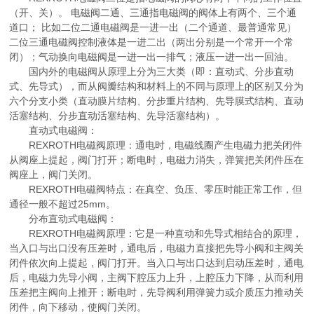
（开、关）。 电磁阀二通、三通指电磁阀的阀体上有两个、三个通
道口； 比如二位二通电磁阀是一进一出（二个通道、最普通常见）
二位三通电磁阀控制液体是一进二出（两出分别是一个常开一个常
闭）；气动换向电磁阀是一进一出一排气；液压一进一出一回油。
国内外的电磁阀从原理上分为三大类（即：直动式、分步直动
式、先导式），而从阀瓣结构和材料上的不同与原理上的区别又分为
六个分支小类（直动膜片结构、分步重片结构、先导膜式结构、直动
活塞结构、分步直动活塞结构、先导活塞结构）。
直动式电磁阀：
REXROTH电磁阀原理：通电时，电磁线圈产生电磁力把关闭件
从阀座上提起，阀门打开；断电时，电磁力消失，弹簧把关闭件压在
阀座上，阀门关闭。
REXROTH电磁阀特点：在真空、负压、零压时能正常工作，但
通径一般不超过25mm。
分布直动式电磁阀：
REXROTH电磁阀原理：它是一种直动和先导式相结合的原理，
当入口与出口没有压差时，通电后，电磁力直接把先导小阀和主阀关
闭件依次向上提起，阀门打开。当入口与出口达到启动压差时，通电
后，电磁力先导小阀，主阀下腔压力上升，上腔压力下降，从而利用
压差把主阀向上推开；断电时，先导阀利用弹簧力或介质压力推动关
闭件，向下移动，使阀门关闭。