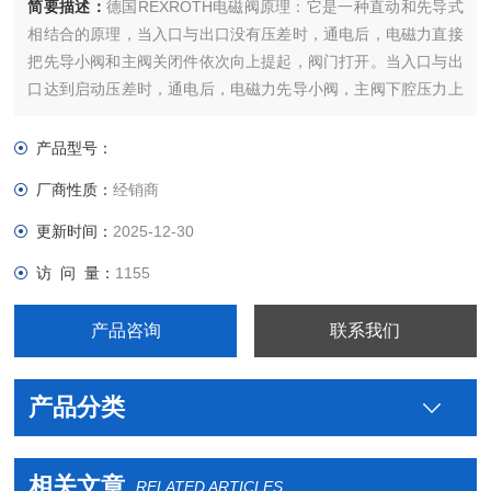
简要描述：
德国REXROTH电磁阀原理：它是一种直动和先导式
相结合的原理，当入口与出口没有压差时，通电后，电磁力直接
把先导小阀和主阀关闭件依次向上提起，阀门打开。当入口与出
口达到启动压差时，通电后，电磁力先导小阀，主阀下腔压力上
升，上腔压力下降，从而利用压差把主阀向上推开；断电时，先
导阀利用弹簧力或介质压力推动关闭件，向下移动，使阀门关
产品型号：
闭。
厂商性质：
经销商
更新时间：
2025-12-30
访 问 量：
1155
产品咨询
联系我们
产品分类
相关文章
RELATED ARTICLES