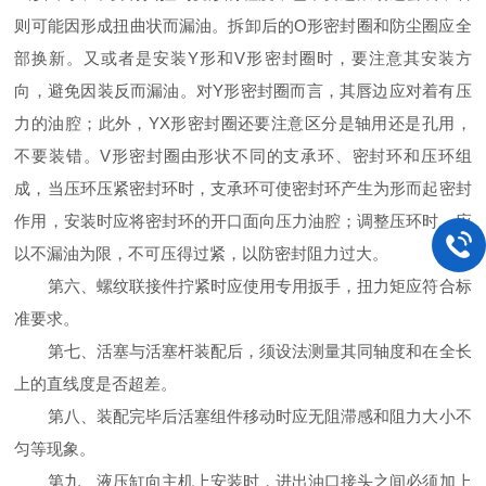
则可能因形成扭曲状而漏油。拆卸后的O形密封圈和防尘圈应全
部换新。又或者是安装Y形和V形密封圈时，要注意其安装方
向，避免因装反而漏油。对Y形密封圈而言，其唇边应对着有压
力的油腔；此外，YX形密封圈还要注意区分是轴用还是孔用，
不要装错。V形密封圈由形状不同的支承环、密封环和压环组
成，当压环压紧密封环时，支承环可使密封环产生为形而起密封
作用，安装时应将密封环的开口面向压力油腔；调整压环时，应
以不漏油为限，不可压得过紧，以防密封阻力过大。
第六、螺纹联接件拧紧时应使用专用扳手，扭力矩应符合标
准要求。
第七、活塞与活塞杆装配后，须设法测量其同轴度和在全长
上的直线度是否超差。
第八、装配完毕后活塞组件移动时应无阻滞感和阻力大小不
匀等现象。
第九、液压缸向主机上安装时，进出油口接头之间必须加上