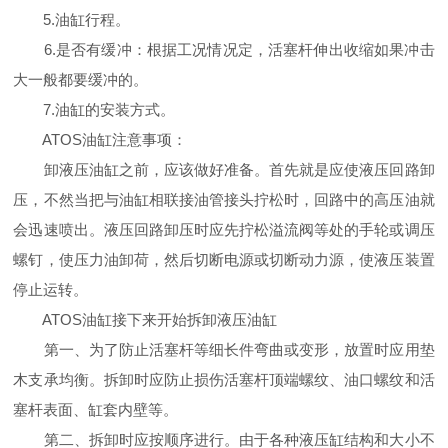
5.油缸行程。
6.是否有缓冲：根据工况情况定，活塞杆伸出收缩如果冲击
大一般都要缓冲的。
7.油缸的安装方式。
ATOS油缸注意事项：
卸液压油缸之前，应该做好准备。首先就是应使液压回路卸
压，不然当把与油缸相联接油管接头拧松时，回路中的高压油就
会迅速喷出。液压回路卸压时应先拧松溢流阀等处的手轮或调压
螺钉，使压力油卸荷，然后切断电源或切断动力源，使液压装置
停止运转。
ATOS油缸接下来开始拆卸液压油缸
第一、为了防止活塞杆等细长件弯曲或变形，放置时应用垫
木支承均衡。拆卸时应防止损伤活塞杆顶端螺纹、油口螺纹和活
塞杆表面、缸套内壁等。
第二、拆卸时应按顺序进行。由于各种液压缸结构和大小不