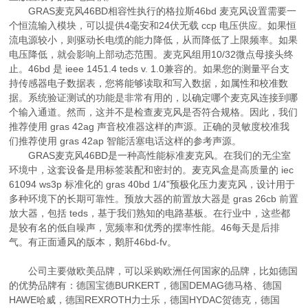
GRAS麦克风46BD相容性执行的格拉斯46bd 麦克风设置需要一
个恒流输入模块，可以提供4毫安和24伏无载 ccp 电压供应。如果恒
流电源较小，则驱动长电缆的能力降低，从而降低了上限频率。如果
电压降低，就会影响上部动态范围。麦克风组用10/32微点母接头终
止。46bd 是 ieee 1451.4 teds v. 1.0兼容的。如果您的测量平台支
持传感器电子数据表，您将能够读取和写入数据，如属性和校准数
据。系统验证测试的功能是非常有用的，以确定哪个麦克风连接到哪
个输入通道。然而，这并不是检查麦克风是否符合规格。因此，我们
推荐使用 gras 42ag 声音校准器这样的声源。正确的灵敏度校准我
们推荐使用 gras 42ap 智能活塞电话这样的参考声源。
GRAS麦克风46BD是一种高性能标准麦克风。在我们的无尘室
环境中，这套设备是用标签装配和密封的。麦克风盒是高质量的 iec
61094 ws3p 标准化的 gras 40bd 1/4”预极化压力麦克风，设计用于
多种环境下的长期可靠性。预放大器的前置放大器是 gras 26cb 前置
放大器，包括 teds，基于我们熟知的电路基板。在行业中，这些都
是较有名的低自噪声，宽频率和优秀的摆率性能。46每天是后排
气。有正面通风的版本，鹅肝46bd-fv。
公司主要做欧美品牌，可以采购欧洲任何国家的品牌，比如德国
的优势品牌有：德国宝德BURKERT，德国DEMAG德马格、德国
HAWE哈威，德国REXROTH力士乐，德国HYDAC贺德克，德国