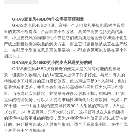
GRAS麦克风46BD为什么需要高频测量
GRAS麦克风46BD电讯、音频、个人电脑和平板电脑对声音质
量的要求不断提高，产品容差不断收紧，测试中需要包括更高的频
率。小型麦克风的物理特性不仅使它们成为满足这些要求和最小化生
产线上测量数据的误差的解决方案，而且它们更容易被放置在生产线
上，在那里小型麦克风是至关重要的ー小型麦克风可以安装在更小的
测试台上。
GRAS麦克风46BD更小的麦克风是更好的吗
GRAS麦克风46BD没有神奇的麦克风是的所有可能的测量场
景，但实际的物理尺寸的14′麦克风提供了许多好处。与尺寸有关的
特性减少了对膜片的压力累积效应，但当声波不是0 ° 入射时，也能
显著地减小误差，并且本身能够在较高频率范围和压力水平进行测
量。当考虑到实际情况，并测量有许多反射和干扰，如舱内，14′麦
克风的物理优势，可以大大提高准确性和简化后处理数据。例如，在
20千赫，一个1′自由场(ff)麦克风代表90 ° 入射波的声功率，大约是
10分贝ー14′ ff 麦克风，只有大约3分贝。这样就可以在入射角随机
的环境中获得更准确的数据，因为这种环境中的修正是难以或无法估
计的。好处是可以减少入射角的影响。适合于高频率测量。在生产线
上放置最小的占地面积。