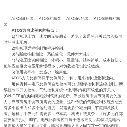
ATOS液压泵、 ATOS柱塞泵、 ATOS齿轮泵、 ATOS轴向柱塞
泵
ATOS方向比例阀的特点：
1)可实现压力、速度的无极调节，避免了常通的开关式气阀换向
时的冲击现象。
2)能实现远程控制和程序控制。
3)与断续控制相比，系统简化，元件大大减少。
4)与液压比例阀相比，体积小、重量轻、结构简单、成本较低，
但响应速度比液压系统慢得多，对负载变化也比较敏感。
5)使用功率小、发热少、噪声低。
ATOS方向比例阀属于比例阀的一种，用来控制流量和流向。
延伸资料---电气比例阀自动控制可分成断续控制和连续控制。断
续控制即开关控制。气动控制系统中使用动作频率较低的开关式
(ON-OFF)的换向阀来控制气路的通断。靠减压阀来调节所需要的压
力，靠节流阀来调节所需要的流量。这种传统的气动控制系统要想要
有多个输出力和多个运动速度，就需要多个减压阀、节流阀及换向
阀。这样，不仅元件需要多，成本高，构成系统复杂，且许多元件都
需要预*行人工调节。电气比例阀控制属于连续控制，其特点是输出
量随输入量的变化而变化，输出量与输入量之间存在一定的比例关