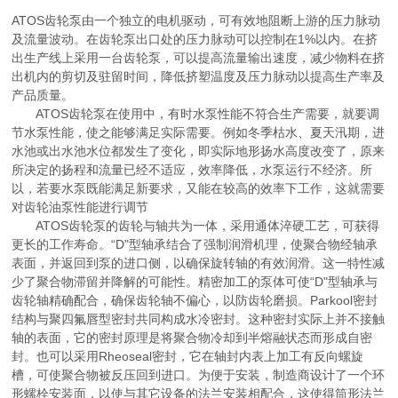
ATOS齿轮泵由一个独立的电机驱动，可有效地阻断上游的压力脉动
及流量波动。在齿轮泵出口处的压力脉动可以控制在1%以内。在挤
出生产线上采用一台齿轮泵，可以提高流量输出速度，减少物料在挤
出机内的剪切及驻留时间，降低挤塑温度及压力脉动以提高生产率及
产品质量。
ATOS齿轮泵在使用中，有时水泵性能不符合生产需要，就要调
节水泵性能，使之能够满足实际需要。例如冬季枯水、夏天汛期，进
水池或出水池水位都发生了变化，即实际地形扬水高度改变了，原来
所决定的扬程和流量已经不适应，效率降低，水泵运行不经济。所
以，若要水泵既能满足新要求，又能在较高的效率下工作，这就需要
对齿轮油泵性能进行调节
ATOS齿轮泵的齿轮与轴共为一体，采用通体淬硬工艺，可获得
更长的工作寿命。“D"型轴承结合了强制润滑机理，使聚合物经轴承
表面，并返回到泵的进口侧，以确保旋转轴的有效润滑。这一特性减
少了聚合物滞留并降解的可能性。精密加工的泵体可使“D"型轴承与
齿轮轴精确配合，确保齿轮轴不偏心，以防齿轮磨损。Parkool密封
结构与聚四氟唇型密封共同构成水冷密封。这种密封实际上并不接触
轴的表面，它的密封原理是将聚合物冷却到半熔融状态而形成自密
封。也可以采用Rheoseal密封，它在轴封内表上加工有反向螺旋
槽，可使聚合物被反压回到进口。为便于安装，制造商设计了一个环
形螺栓安装面，以使与其它设备的法兰安装相配合，这使得筒形法兰