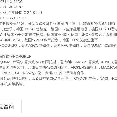
14-X 24DC
18-X 24DC
0/2/FI/NC-X 24DC 20
50/2-X 24DC
做欧美品牌，可以采购欧洲任何国家的品牌，比如德国的优势品牌有：德国
TH力士乐，德国HYDAC贺德克，德国PILZ皮尔兹继电器，德国FESTO
NHAIN,德国P+F倍加福传感器，德国施克SICK,德国TURCK图尔克，德
CHMERSAL，德国SAMSON萨姆森，德国EPRO艾默生旗下
G穆格，美国ASCO电磁阀，美国MAC电磁阀，美国NUMATICS纽曼蒂
诺冠NORGREN
AL欧玛尔,意大利ATOS阿托斯，意大利CAMOZZI,意大利UNIVER
也有公司，比如美国的ASCO阿斯卡，VICKERS威格士，MAC,PARKE
UE,MTS，GEFRAN杰夫伦，大概200多个品牌有合作。
们有代理权，比如日本的CKD喜开理，TOYOOKI丰兴，NACHI不二越，D
EC东机美等品牌。
品咨询