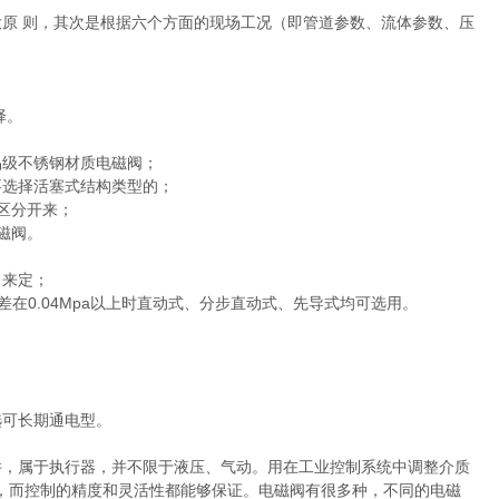
原 则，其次是根据六个方面的现场工况（即管道参数、流体参数、压
择。
级不锈钢材质电磁阀；
选择活塞式结构类型的；
区分开来；
磁阀。
力来定；
0.04Mpa以上时直动式、分步直动式、先导式均可选用。
；
可长期通电型。
，属于执行器，并不限于液压、气动。用在工业控制系统中调整介质
，而控制的精度和灵活性都能够保证。电磁阀有很多种，不同的电磁