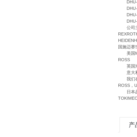
DHU-07
DHU-07
DHU-075
DHU-07
公司主要
REXRO
HEIDE
国施迈赛S
美国MOO
ROSS
英国海隆
意大利OM
我们在美国
ROSS，
日本品牌我
TOKIM
产