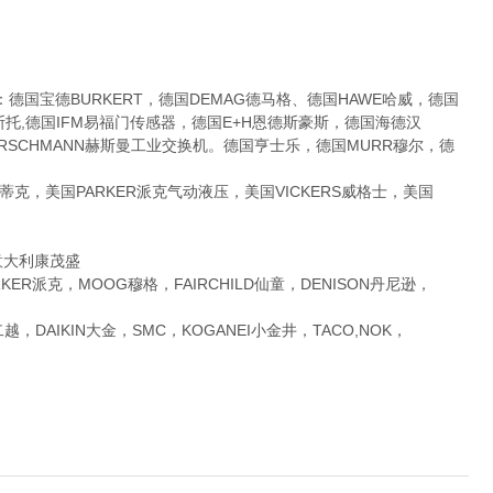
宝德BURKERT，德国DEMAG德马格、德国HAWE哈威，德国
费斯托,德国IFM易福门传感器，德国E+H恩德斯豪斯，德国海德汉
国HIRSCHMANN赫斯曼工业交换机。德国亨士乐，德国MURR穆尔，德
克，美国PARKER派克气动液压，美国VICKERS威格士，美国
,意大利康茂盛
R派克，MOOG穆格，FAIRCHILD仙童，DENISON丹尼逊，
AIKIN大金，SMC，KOGANEI小金井，TACO,NOK，