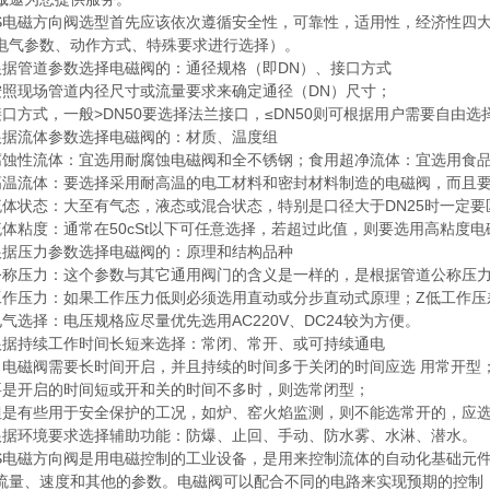
电磁方向阀选型首先应该依次遵循安全性，可靠性，适用性，经济性四大
电气参数、动作方式、特殊要求进行选择）。
管道参数选择电磁阀的：通径规格（即DN）、接口方式
现场管道内径尺寸或流量要求来确定通径（DN）尺寸；
方式，一般>DN50要选择法兰接口，≤DN50则可根据用户需要自由选
流体参数选择电磁阀的：材质、温度组
性流体：宜选用耐腐蚀电磁阀和全不锈钢；食用超净流体：宜选用食品
流体：要选择采用耐高温的电工材料和密封材料制造的电磁阀，而且要
状态：大至有气态，液态或混合状态，特别是口径大于DN25时一定要
粘度：通常在50cSt以下可任意选择，若超过此值，则要选用高粘度电
压力参数选择电磁阀的：原理和结构品种
压力：这个参数与其它通用阀门的含义是一样的，是根据管道公称压
压力：如果工作压力低则必须选用直动或分步直动式原理；Z低工作压差在
选择：电压规格应尽量优先选用AC220V、DC24较为方便。
持续工作时间长短来选择：常闭、常开、或可持续通电
磁阀需要长时间开启，并且持续的时间多于关闭的时间应选 用常开型
开启的时间短或开和关的时间不多时，则选常闭型；
有些用于安全保护的工况，如炉、窑火焰监测，则不能选常开的，应选
环境要求选择辅助功能：防爆、止回、手动、防水雾、水淋、潜水。
电磁方向阀是用电磁控制的工业设备，是用来控制流体的自动化基础元件
流量、速度和其他的参数。电磁阀可以配合不同的电路来实现预期的控制