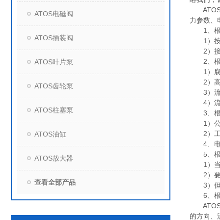
ATOS
ATOS电磁阀
力参数、
1、根据
ATOS插装阀
1）按照
2）接口
2、根据
ATOS叶片泵
1）腐蚀
2）高温
ATOS齿轮泵
3）流体
4）流体
ATOS柱塞泵
3、根据
1）公称
2）工作
ATOS油缸
4、电气
5、根据
ATOS放大器
1）当电
2）要是
查看全部产品
3）但是
6、根据
ATOS
的方向、