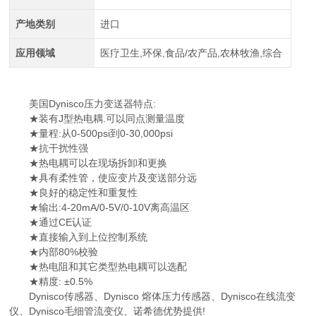
产地类别
进口
应用领域
医疗卫生,环保,食品/农产品,农林牧渔,综合
美国Dynisco压力变送器特点:
★装有J型热电耦.可以同点测量温度
★量程:从0-500psi到0-30,000psi
★抗干扰性强
★热电耦可以在现场拆卸和更换
★具有柔性管，使应变片及变送部分远
★良好的稳定性和重复性
★输出:4-20mA/0-5V/0-10V离高温区
★通过CE认证
★直接输入到上位控制系统
★内部80%校验
★热电阻和其它类型热电耦可以选配
★精度: ±0.5%
Dynisco传感器、Dynisco 熔体压力传感器、Dynisco在线流变
仪、Dynisco毛细管流变仪、诺希德优势提供!