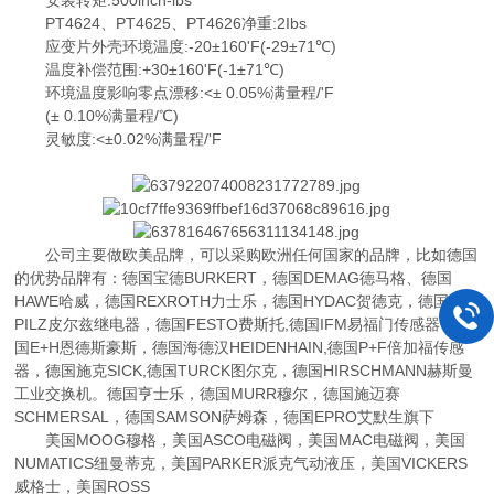
安装转矩:500inch-lbs
PT4624、PT4625、PT4626净重:2Ibs
应变片外壳环境温度:-20±160'F(-29±71℃)
温度补偿范围:+30±160'F(-1±71℃)
环境温度影响零点漂移:<± 0.05%满量程/'F
(± 0.10%满量程/℃)
灵敏度:<±0.02%满量程/'F
公司主要做欧美品牌，可以采购欧洲任何国家的品牌，比如德国
的优势品牌有：德国宝德BURKERT，德国DEMAG德马格、德国
HAWE哈威，德国REXROTH力士乐，德国HYDAC贺德克，德国
PILZ皮尔兹继电器，德国FESTO费斯托,德国IFM易福门传感器，德
国E+H恩德斯豪斯，德国海德汉HEIDENHAIN,德国P+F倍加福传感
器，德国施克SICK,德国TURCK图尔克，德国HIRSCHMANN赫斯曼
工业交换机。德国亨士乐，德国MURR穆尔，德国施迈赛
SCHMERSAL，德国SAMSON萨姆森，德国EPRO艾默生旗下
美国MOOG穆格，美国ASCO电磁阀，美国MAC电磁阀，美国
NUMATICS纽曼蒂克，美国PARKER派克气动液压，美国VICKERS
威格士，美国ROSS