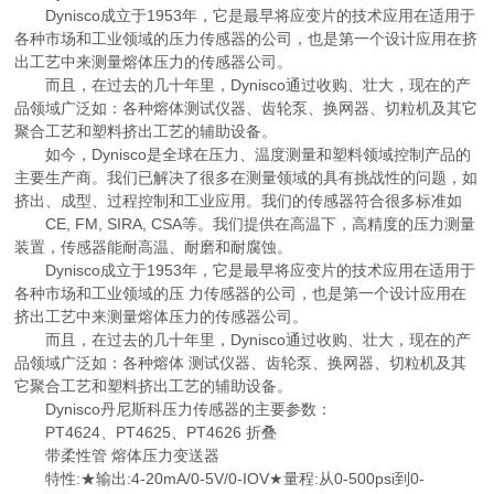
Dynisco成立于1953年，它是最早将应变片的技术应用在适用于
各种市场和工业领域的压力传感器的公司，也是第一个设计应用在挤
出工艺中来测量熔体压力的传感器公司。
而且，在过去的几十年里，Dynisco通过收购、壮大，现在的产
品领域广泛如：各种熔体测试仪器、齿轮泵、换网器、切粒机及其它
聚合工艺和塑料挤出工艺的辅助设备。
如今，Dynisco是全球在压力、温度测量和塑料领域控制产品的
主要生产商。我们已解决了很多在测量领域的具有挑战性的问题，如
挤出、成型、过程控制和工业应用。我们的传感器符合很多标准如
CE, FM, SIRA, CSA等。我们提供在高温下，高精度的压力测量
装置，传感器能耐高温、耐磨和耐腐蚀。
Dynisco成立于1953年，它是最早将应变片的技术应用在适用于
各种市场和工业领域的压 力传感器的公司，也是第一个设计应用在
挤出工艺中来测量熔体压力的传感器公司。
而且，在过去的几十年里，Dynisco通过收购、壮大，现在的产
品领域广泛如：各种熔体 测试仪器、齿轮泵、换网器、切粒机及其
它聚合工艺和塑料挤出工艺的辅助设备。
Dynisco丹尼斯科压力传感器的主要参数：
PT4624、PT4625、PT4626 折叠
带柔性管 熔体压力变送器
特性:★输出:4-20mA/0-5V/0-IOV★量程:从0-500psi到0-