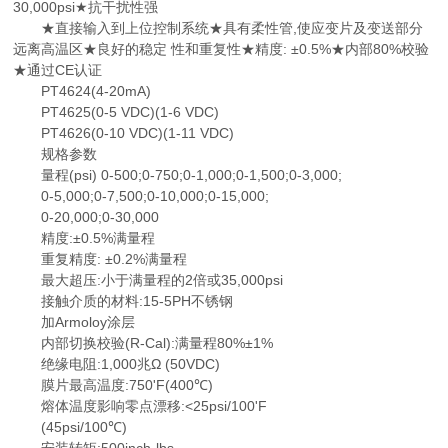
30,000psi★抗干扰性强
★直接输入到上位控制系统★具有柔性管,使应变片及变送部分
远离高温区★良好的稳定 性和重复性★精度: ±0.5%★内部80%校验
★通过CE认证
PT4624(4-20mA)
PT4625(0-5 VDC)(1-6 VDC)
PT4626(0-10 VDC)(1-11 VDC)
规格参数
量程(psi) 0-500;0-750;0-1,000;0-1,500;0-3,000;
0-5,000;0-7,500;0-10,000;0-15,000;
0-20,000;0-30,000
精度:±0.5%满量程
重复精度: ±0.2%满量程
最大超压:小于满量程的2倍或35,000psi
接触介质的材料:15-5PH不锈钢
加Armoloy涂层
内部切换校验(R-Cal):满量程80%±1%
绝缘电阻:1,000兆Ω (50VDC)
膜片最高温度:750'F(400℃)
熔体温度影响零点漂移:<25psi/100'F
(45psi/100℃)