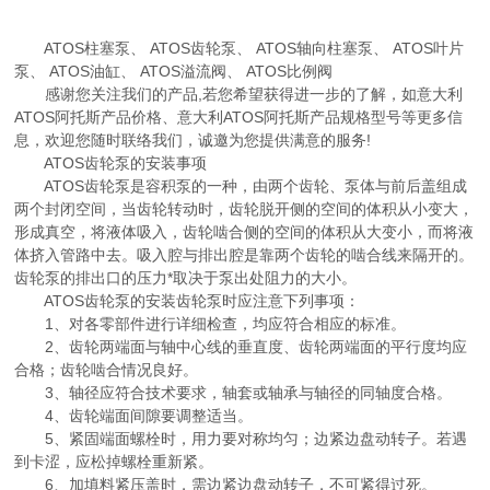
ATOS柱塞泵、 ATOS齿轮泵、 ATOS轴向柱塞泵、 ATOS叶片
泵、 ATOS油缸、 ATOS溢流阀、 ATOS比例阀
感谢您关注我们的产品,若您希望获得进一步的了解，如意大利
ATOS阿托斯产品价格、意大利ATOS阿托斯产品规格型号等更多信
息，欢迎您随时联络我们，诚邀为您提供满意的服务!
ATOS齿轮泵的安装事项
ATOS齿轮泵是容积泵的一种，由两个齿轮、泵体与前后盖组成
两个封闭空间，当齿轮转动时，齿轮脱开侧的空间的体积从小变大，
形成真空，将液体吸入，齿轮啮合侧的空间的体积从大变小，而将液
体挤入管路中去。吸入腔与排出腔是靠两个齿轮的啮合线来隔开的。
齿轮泵的排出口的压力*取决于泵出处阻力的大小。
ATOS齿轮泵的安装齿轮泵时应注意下列事项：
1、对各零部件进行详细检查，均应符合相应的标准。
2、齿轮两端面与轴中心线的垂直度、齿轮两端面的平行度均应
合格；齿轮啮合情况良好。
3、轴径应符合技术要求，轴套或轴承与轴径的同轴度合格。
4、齿轮端面间隙要调整适当。
5、紧固端面螺栓时，用力要对称均匀；边紧边盘动转子。若遇
到卡涩，应松掉螺栓重新紧。
6、加填料紧压盖时，需边紧边盘动转子，不可紧得过死。