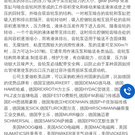
齿轮泵的排出口的压力*取决于泵出处阻力的大小。gear pump 依靠
泵缸与啮合齿轮间所形成的工作容积变化和移动来输送液体或使之增
压的回转泵。外啮合双齿轮泵的结构。一对相互啮合的齿轮和泵缸把
吸入腔和排出腔隔开。齿轮转动时，吸入腔侧轮齿相互脱开处的齿间
容积逐渐增大，压力降低，液体在压差作用下进入齿间。随着齿轮的
转动，一个个齿间的液体被带至排出腔。这时排出腔侧轮齿啮合处的
齿间容积逐渐缩小，而将液体排出。齿轮泵适用于输送不含固体颗
粒、无腐蚀性、粘度范围较大的润滑性液体。泵的流量可至300m?/
时，压力可达3×107帕。它通常用作液压泵和输送各类油品。齿轮泵
结构简单紧凑,制造容易，维护方便，有自吸能力，但流量、压力脉
动较大且噪声大。齿轮泵必须配带安全阀，以防止由于某种原因如排
出管堵塞使泵的出口压力超过容许值而损坏泵或原动机。
公司主要做欧美品牌，可以采购欧洲任何国家的品牌，比如德国
的优势品牌有：德国宝德BURKERT，德国DEMAG德马格、德国
HAWE哈威，德国REXROTH力士乐，德国HYDAC贺德克，德国
PILZ皮尔兹继电器，德国FESTO费斯托,德国IFM易福门传感器，德
国E+H恩德斯豪斯，德国海德汉HEIDENHAIN,德国P+F倍加福传感
器，德国施克SICK,德国TURCK图尔克，德国HIRSCHMANN赫斯曼
工业交换机。德国亨士乐，德国MURR穆尔，德国施迈赛
SCHMERSAL，德国SAMSON萨姆森，德国EPRO艾默生旗下
美国MOOG穆格，美国ASCO电磁阀，美国MAC电磁阀，美国
NUMATICS纽曼蒂克，美国PARKER派克气动液压，美国VICKERS