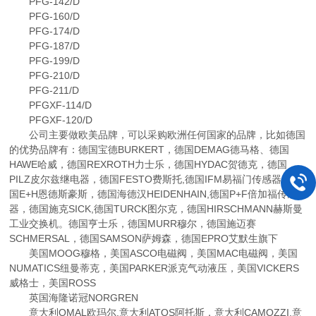
PFG-142/D
PFG-160/D
PFG-174/D
PFG-187/D
PFG-199/D
PFG-210/D
PFG-211/D
PFGXF-114/D
PFGXF-120/D
公司主要做欧美品牌，可以采购欧洲任何国家的品牌，比如德国
的优势品牌有：德国宝德BURKERT，德国DEMAG德马格、德国
HAWE哈威，德国REXROTH力士乐，德国HYDAC贺德克，德国
PILZ皮尔兹继电器，德国FESTO费斯托,德国IFM易福门传感器，德
国E+H恩德斯豪斯，德国海德汉HEIDENHAIN,德国P+F倍加福传感
器，德国施克SICK,德国TURCK图尔克，德国HIRSCHMANN赫斯曼
工业交换机。德国亨士乐，德国MURR穆尔，德国施迈赛
SCHMERSAL，德国SAMSON萨姆森，德国EPRO艾默生旗下
美国MOOG穆格，美国ASCO电磁阀，美国MAC电磁阀，美国
NUMATICS纽曼蒂克，美国PARKER派克气动液压，美国VICKERS
威格士，美国ROSS
英国海隆诺冠NORGREN
意大利OMAL欧玛尔,意大利ATOS阿托斯，意大利CAMOZZI,意