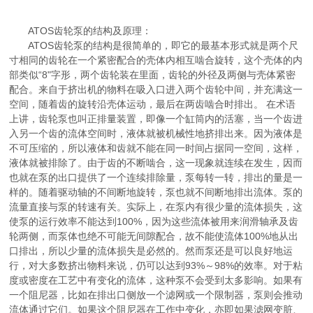
ATOS齿轮泵的结构及原理：
ATOS齿轮泵的结构是很简单的，即它的最基本形式就是两个尺
寸相同的齿轮在一个紧密配合的壳体内相互啮合旋转，这个壳体的内
部类似“8"字形，两个齿轮装在里面，齿轮的外径及两侧与壳体紧密
配合。来自于挤出机的物料在吸入口进入两个齿轮中间，并充满这一
空间，随着齿的旋转沿壳体运动，最后在两齿啮合时排出。 在术语
上讲，齿轮泵也叫正排量装置，即像一个缸筒内的活塞，当一个齿进
入另一个齿的流体空间时，液体就被机械性地挤排出来。因为液体是
不可压缩的，所以液体和齿就不能在同一时间占据同一空间，这样，
液体就被排除了。由于齿的不断啮合，这一现象就连续在发生，因而
也就在泵的出口提供了一个连续排除量，泵每转一转，排出的量是一
样的。随着驱动轴的不间断地旋转，泵也就不间断地排出流体。泵的
流量直接与泵的转速有关。实际上，在泵内有很少量的流体损失，这
使泵的运行效率不能达到100%，因为这些流体被用来润滑轴承及齿
轮两侧，而泵体也绝不可能无间隙配合，故不能使流体100%地从出
口排出，所以少量的流体损失是必然的。然而泵还是可以良好地运
行，对大多数挤出物料来说，仍可以达到93%～98%的效率。对于粘
度或密度在工艺中有变化的流体，这种泵不会受到太多影响。如果有
一个阻尼器，比如在排出口侧放一个滤网或一个限制器，泵则会推动
流体通过它们。如果这个阻尼器在工作中变化，亦即如果滤网变脏、