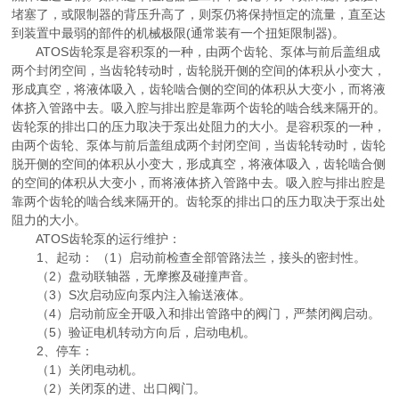
堵塞了，或限制器的背压升高了，则泵仍将保持恒定的流量，直至达
到装置中最弱的部件的机械极限(通常装有一个扭矩限制器)。
ATOS齿轮泵是容积泵的一种，由两个齿轮、泵体与前后盖组成
两个封闭空间，当齿轮转动时，齿轮脱开侧的空间的体积从小变大，
形成真空，将液体吸入，齿轮啮合侧的空间的体积从大变小，而将液
体挤入管路中去。吸入腔与排出腔是靠两个齿轮的啮合线来隔开的。
齿轮泵的排出口的压力取决于泵出处阻力的大小。是容积泵的一种，
由两个齿轮、泵体与前后盖组成两个封闭空间，当齿轮转动时，齿轮
脱开侧的空间的体积从小变大，形成真空，将液体吸入，齿轮啮合侧
的空间的体积从大变小，而将液体挤入管路中去。吸入腔与排出腔是
靠两个齿轮的啮合线来隔开的。齿轮泵的排出口的压力取决于泵出处
阻力的大小。
ATOS齿轮泵的运行维护：
1、起动： （1）启动前检查全部管路法兰，接头的密封性。
（2）盘动联轴器，无摩擦及碰撞声音。
（3）S次启动应向泵内注入输送液体。
（4）启动前应全开吸入和排出管路中的阀门，严禁闭阀启动。
（5）验证电机转动方向后，启动电机。
2、停车：
（1）关闭电动机。
（2）关闭泵的进、出口阀门。