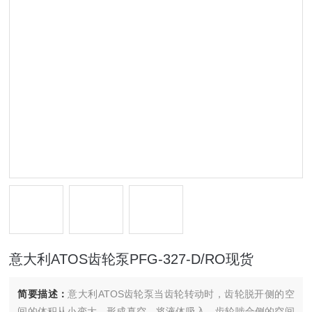
意大利ATOS齿轮泵PFG-327-D/RO现货
简要描述：
意大利ATOS齿轮泵当齿轮转动时，齿轮脱开侧的空
间的体积从小变大，形成真空，将液体吸入，齿轮啮合侧的空间