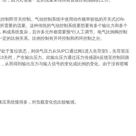
一些，因为它需要一定的流量来维持前置级控制油路的工作。
控制即开关控制。气动控制系统中使用动作频率较低的开关式(ON-
节所需要的流量。这种传统的气动控制系统要想要有多个输出力和多个
，构成系统复杂，且许多元件都需要预*行人工调节。电气比例阀控制
一定的比例关系。比例控制有开环控制和闭环控制之分。
处于复位状态，则供气压力从SUP口通过阀1进入先导室5，先导室压
芯3关闭，产生输出压力。此输出压力通过压力传感器6反馈至控制回路
止，从而得到输出压力与输入信号的变化成比例的变化。由于没有喷嘴
。
液压系统慢得多，对负载变化也比较敏感。