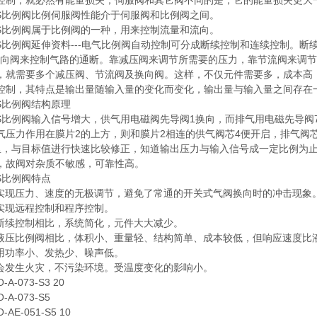
控制，就必然有能量损失，伺服阀和其它阀不同的是，它的能量损失更大
比例阀比例伺服阀性能介于伺服阀和比例阀之间。
比例阀属于比例阀的一种，用来控制流量和流向。
比例阀延伸资料---电气比例阀自动控制可分成断续控制和连续控制。断续
的换向阀来控制气路的通断。靠减压阀来调节所需要的压力，靠节流阀来调
，就需要多个减压阀、节流阀及换向阀。这样，不仅元件需要多，成本高
控制，其特点是输出量随输入量的变化而变化，输出量与输入量之间存在
比例阀结构原理
比例阀输入信号增大，供气用电磁阀先导阀1换向，而排气用电磁先导阀7
气压力作用在膜片2的上方，则和膜片2相连的供气阀芯4便开启，排气阀
里，与目标值进行快速比较修正，知道输出压力与输入信号成一定比例为
，故阀对杂质不敏感，可靠性高。
比例阀特点
现压力、速度的无极调节，避免了常通的开关式气阀换向时的冲击现象
现远程控制和程序控制。
续控制相比，系统简化，元件大大减少。
压比例阀相比，体积小、重量轻、结构简单、成本较低，但响应速度比
功率小、发热少、噪声低。
发生火灾，不污染环境。受温度变化的影响小。
-073-S3 20
-073-S5
E-051-S5 10