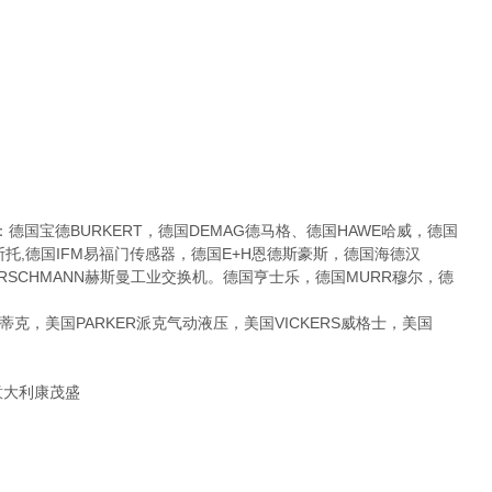
宝德BURKERT，德国DEMAG德马格、德国HAWE哈威，德国
费斯托,德国IFM易福门传感器，德国E+H恩德斯豪斯，德国海德汉
国HIRSCHMANN赫斯曼工业交换机。德国亨士乐，德国MURR穆尔，德
克，美国PARKER派克气动液压，美国VICKERS威格士，美国
,意大利康茂盛