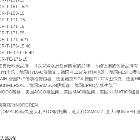
T-151-L5
T-151-L5/Y
T-153-L5
T-171-D5
T-171-L5
T-171-S5
T-171-S5/Y
T-173-L5 40
TE-170-L5 40
TE-171-L5
做欧美品牌，可以采购欧洲任何国家的品牌，比如德国的优势品牌有：德国
TH力士乐，德国HYDAC贺德克，德国PILZ皮尔兹继电器，德国FESTO
NHAIN,德国P+F倍加福传感器，德国施克SICK,德国TURCK图尔克，德
CHMERSAL，德国SAMSON萨姆森，德国EPRO艾默生旗下
G穆格，美国ASCO电磁阀，美国MAC电磁阀，美国NUMATICS纽曼蒂
诺冠NORGREN
AL欧玛尔,意大利ATOS阿托斯，意大利CAMOZZI,意大利UNIVER
品咨询