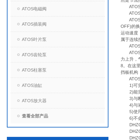
然是节流
ATOS
ATOS电磁阀
ATOS
ATOS
ATOS插装阀
OFF)
运动速度
ATOS叶片泵
属于连续
ATOS
ATOS
ATOS齿轮泵
力上升，
8。在这
ATOS柱塞泵
挡板机构
ATOS
ATOS油缸
1)可实
2)能实
3)与断
ATOS放大器
4)与液
5)使用
查看全部产品
6)不会
DHZO-A
DHZO-A
DHZO-A