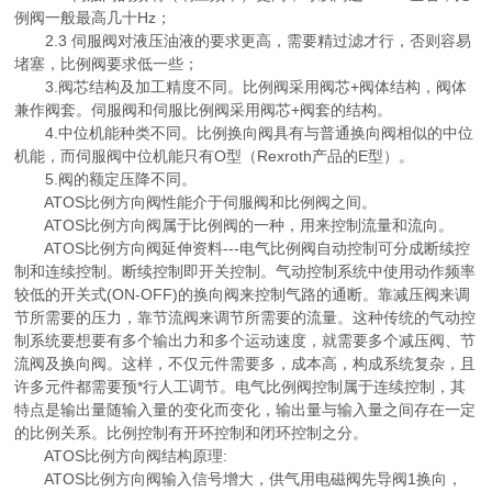
例阀一般最高几十Hz；
2.3 伺服阀对液压油液的要求更高，需要精过滤才行，否则容易
堵塞，比例阀要求低一些；
3.阀芯结构及加工精度不同。比例阀采用阀芯+阀体结构，阀体
兼作阀套。伺服阀和伺服比例阀采用阀芯+阀套的结构。
4.中位机能种类不同。比例换向阀具有与普通换向阀相似的中位
机能，而伺服阀中位机能只有O型（Rexroth产品的E型）。
5.阀的额定压降不同。
ATOS比例方向阀性能介于伺服阀和比例阀之间。
ATOS比例方向阀属于比例阀的一种，用来控制流量和流向。
ATOS比例方向阀延伸资料---电气比例阀自动控制可分成断续控
制和连续控制。断续控制即开关控制。气动控制系统中使用动作频率
较低的开关式(ON-OFF)的换向阀来控制气路的通断。靠减压阀来调
节所需要的压力，靠节流阀来调节所需要的流量。这种传统的气动控
制系统要想要有多个输出力和多个运动速度，就需要多个减压阀、节
流阀及换向阀。这样，不仅元件需要多，成本高，构成系统复杂，且
许多元件都需要预*行人工调节。电气比例阀控制属于连续控制，其
特点是输出量随输入量的变化而变化，输出量与输入量之间存在一定
的比例关系。比例控制有开环控制和闭环控制之分。
ATOS比例方向阀结构原理:
ATOS比例方向阀输入信号增大，供气用电磁阀先导阀1换向，