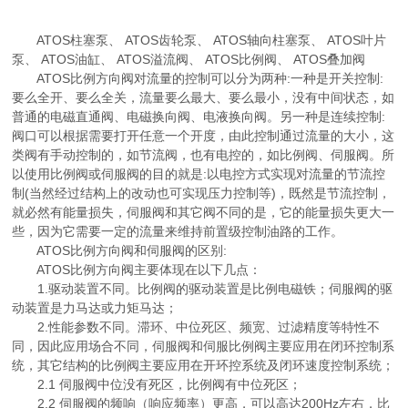
ATOS柱塞泵、 ATOS齿轮泵、 ATOS轴向柱塞泵、 ATOS叶片
泵、 ATOS油缸、 ATOS溢流阀、 ATOS比例阀、 ATOS叠加阀
ATOS比例方向阀对流量的控制可以分为两种:一种是开关控制:
要么全开、要么全关，流量要么最大、要么最小，没有中间状态，如
普通的电磁直通阀、电磁换向阀、电液换向阀。另一种是连续控制:
阀口可以根据需要打开任意一个开度，由此控制通过流量的大小，这
类阀有手动控制的，如节流阀，也有电控的，如比例阀、伺服阀。所
以使用比例阀或伺服阀的目的就是:以电控方式实现对流量的节流控
制(当然经过结构上的改动也可实现压力控制等)，既然是节流控制，
就必然有能量损失，伺服阀和其它阀不同的是，它的能量损失更大一
些，因为它需要一定的流量来维持前置级控制油路的工作。
ATOS比例方向阀和伺服阀的区别:
ATOS比例方向阀主要体现在以下几点：
1.驱动装置不同。比例阀的驱动装置是比例电磁铁；伺服阀的驱
动装置是力马达或力矩马达；
2.性能参数不同。滞环、中位死区、频宽、过滤精度等特性不
同，因此应用场合不同，伺服阀和伺服比例阀主要应用在闭环控制系
统，其它结构的比例阀主要应用在开环控系统及闭环速度控制系统；
2.1 伺服阀中位没有死区，比例阀有中位死区；
2.2 伺服阀的频响（响应频率）更高，可以高达200Hz左右，比