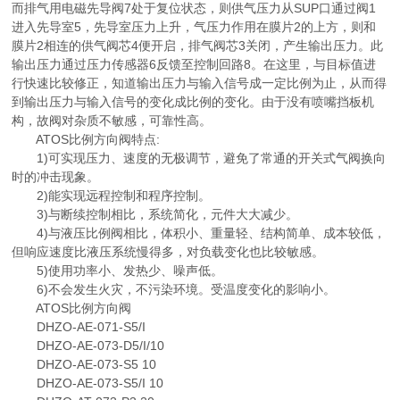
而排气用电磁先导阀7处于复位状态，则供气压力从SUP口通过阀1
进入先导室5，先导室压力上升，气压力作用在膜片2的上方，则和
膜片2相连的供气阀芯4便开启，排气阀芯3关闭，产生输出压力。此
输出压力通过压力传感器6反馈至控制回路8。在这里，与目标值进
行快速比较修正，知道输出压力与输入信号成一定比例为止，从而得
到输出压力与输入信号的变化成比例的变化。由于没有喷嘴挡板机
构，故阀对杂质不敏感，可靠性高。
ATOS比例方向阀特点:
1)可实现压力、速度的无极调节，避免了常通的开关式气阀换向
时的冲击现象。
2)能实现远程控制和程序控制。
3)与断续控制相比，系统简化，元件大大减少。
4)与液压比例阀相比，体积小、重量轻、结构简单、成本较低，
但响应速度比液压系统慢得多，对负载变化也比较敏感。
5)使用功率小、发热少、噪声低。
6)不会发生火灾，不污染环境。受温度变化的影响小。
ATOS比例方向阀
DHZO-AE-071-S5/I
DHZO-AE-073-D5/I/10
DHZO-AE-073-S5 10
DHZO-AE-073-S5/I 10