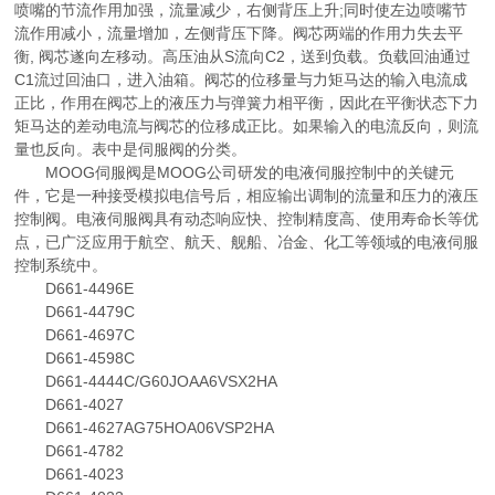
喷嘴的节流作用加强，流量减少，右侧背压上升;同时使左边喷嘴节
流作用减小，流量增加，左侧背压下降。阀芯两端的作用力失去平
衡, 阀芯遂向左移动。高压油从S流向C2，送到负载。负载回油通过
C1流过回油口，进入油箱。阀芯的位移量与力矩马达的输入电流成
正比，作用在阀芯上的液压力与弹簧力相平衡，因此在平衡状态下力
矩马达的差动电流与阀芯的位移成正比。如果输入的电流反向，则流
量也反向。表中是伺服阀的分类。
MOOG伺服阀是MOOG公司研发的电液伺服控制中的关键元
件，它是一种接受模拟电信号后，相应输出调制的流量和压力的液压
控制阀。电液伺服阀具有动态响应快、控制精度高、使用寿命长等优
点，已广泛应用于航空、航天、舰船、冶金、化工等领域的电液伺服
控制系统中。
D661-4496E
D661-4479C
D661-4697C
D661-4598C
D661-4444C/G60JOAA6VSX2HA
D661-4027
D661-4627AG75HOA06VSP2HA
D661-4782
D661-4023