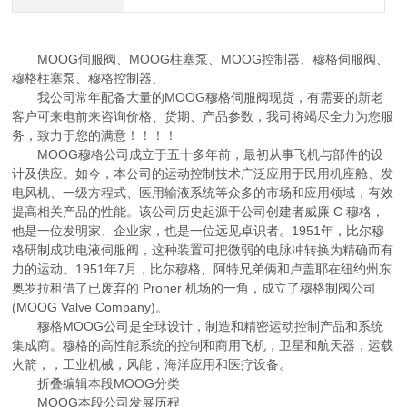
MOOG伺服阀、MOOG柱塞泵、MOOG控制器、穆格伺服阀、
穆格柱塞泵、穆格控制器、
我公司常年配备大量的MOOG穆格伺服阀现货，有需要的新老
客户可来电前来咨询价格、货期、产品参数，我司将竭尽全力为您服
务，致力于您的满意！！！！
MOOG穆格公司成立于五十多年前，最初从事飞机与部件的设
计及供应。如今，本公司的运动控制技术广泛应用于民用机座舱、发
电风机、一级方程式、医用输液系统等众多的市场和应用领域，有效
提高相关产品的性能。该公司历史起源于公司创建者威廉 C 穆格，
他是一位发明家、企业家，也是一位远见卓识者。1951年，比尔穆
格研制成功电液伺服阀，这种装置可把微弱的电脉冲转换为精确而有
力的运动。1951年7月，比尔穆格、阿特兄弟俩和卢盖耶在纽约州东
奥罗拉租借了已废弃的 Proner 机场的一角，成立了穆格制阀公司
(MOOG Valve Company)。
穆格MOOG公司是全球设计，制造和精密运动控制产品和系统
集成商。穆格的高性能系统的控制和商用飞机，卫星和航天器，运载
火箭，，工业机械，风能，海洋应用和医疗设备。
折叠编辑本段MOOG分类
MOOG本段公司发展历程