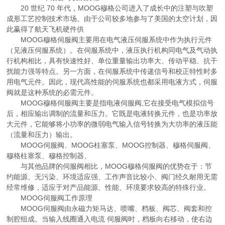
20 世纪 70 年代，MOOG穆格公司进入了成长中的注塑与吹塑
成形工艺控制技术市场。由于公司较多地参与了美国的太空计划，因
此赢得了航天飞机硬件供
MOOG穆格伺服阀主要用在电气液压伺服系统中作为执行元件
（见液压伺服系统）。在伺服系统中，液压执行机构同电气及气动执
行机构相比，具有快速性好、单位重量输出功率大、传动平稳、抗干
扰能力强等特点。另一方面，在伺服系统中传递信号和校正特性时多
用电气元件。因此，现代高性能的伺服系统也都采用电液方式，伺服
阀就是这种系统的必需元件。
MOOG穆格伺服阀主要是指电液伺服阀,它在接受电气模拟信号
后，相应输出调制的流量和压力。它既是电液转换元件，也是功率放
大元件，它能够将小功率的微弱电气输入信号转换为大功率的液压能
（流量和压力）输出。
MOOG伺服阀、MOOG柱塞泵、MOOG控制器、穆格伺服阀、
穆格柱塞泵、穆格控制器、
与其他品牌的伺服阀相比，MOOG穆格伺服阀的优势在于：节
约能源、无污染、环境适应强、工作声音比较小、阀门经久耐用无需
经常维修，适应于对产品能源、性能、环境要求较高的特殊行业。
MOOG伺服阀工作原理
MOOG伺服阀由永磁力矩马达、喷嘴、档板、阀芯、阀套和控
制腔组成。当输入线圈通入电流 伺服阀时，档板向右移动，使右边