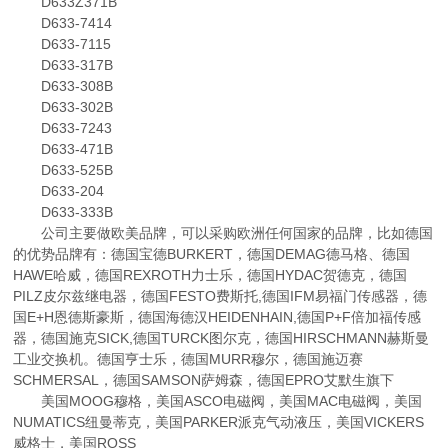
D633Z371B
D633-7414
D633-7115
D633-317B
D633-308B
D633-302B
D633-7243
D633-471B
D633-525B
D633-204
D633-333B
公司主要做欧美品牌，可以采购欧洲任何国家的品牌，比如德国
的优势品牌有：德国宝德BURKERT，德国DEMAG德马格、德国
HAWE哈威，德国REXROTH力士乐，德国HYDAC贺德克，德国
PILZ皮尔兹继电器，德国FESTO费斯托,德国IFM易福门传感器，德
国E+H恩德斯豪斯，德国海德汉HEIDENHAIN,德国P+F倍加福传感
器，德国施克SICK,德国TURCK图尔克，德国HIRSCHMANN赫斯曼
工业交换机。德国亨士乐，德国MURR穆尔，德国施迈赛
SCHMERSAL，德国SAMSON萨姆森，德国EPRO艾默生旗下
美国MOOG穆格，美国ASCO电磁阀，美国MAC电磁阀，美国
NUMATICS纽曼蒂克，美国PARKER派克气动液压，美国VICKERS
威格士，美国ROSS