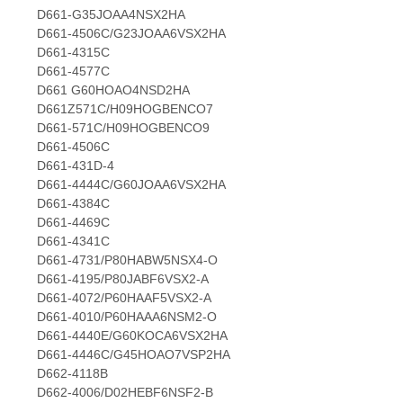
D661-G35JOAA4NSX2HA
D661-4506C/G23JOAA6VSX2HA
D661-4315C
D661-4577C
D661 G60HOAO4NSD2HA
D661Z571C/H09HOGBENCO7
D661-571C/H09HOGBENCO9
D661-4506C
D661-431D-4
D661-4444C/G60JOAA6VSX2HA
D661-4384C
D661-4469C
D661-4341C
D661-4731/P80HABW5NSX4-O
D661-4195/P80JABF6VSX2-A
D661-4072/P60HAAF5VSX2-A
D661-4010/P60HAAA6NSM2-O
D661-4440E/G60KOCA6VSX2HA
D661-4446C/G45HOAO7VSP2HA
D662-4118B
D662-4006/D02HEBF6NSF2-B