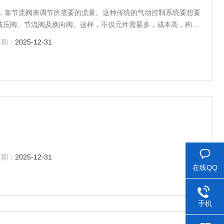
力，靠节流阀来调节所需要的流量。这种传统的气动控制系统要想要
减压阀、节流阀及换向阀。这样，不仅元件需要多，成本高，构成
节。电气比例阀控制属于连续控制，其特点是输出量随输入量的变化
日期：
2025-12-31
例关系。比例控制有开环控制和闭环控制之分。
日期：
2025-12-31
在线QQ
手机