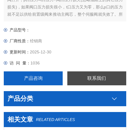
损失)，如果阀口压力损失很小，t口压力又为零，那么p口的压力
就不足以供给前置级阀来推动主阀芯，整个伺服阀就失效了。所
以伺服阀的阀口做得偏小，即使在阀口全开的情况下，也要有一
定的压力损失，来维持前置级阀的正常工作。
产品型号：
厂商性质：
经销商
更新时间：
2025-12-30
访 问 量：
1036
产品咨询
联系我们
产品分类
相关文章
RELATED ARTICLES