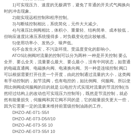
1)可实现压力、速度的无极调节，避免了常通的开关式气阀换向
时的冲击现象。
2)能实现远程控制和程序控制。
3)与断续控制相比，系统简化，元件大大减少。
4)与液压比例阀相比，体积小、重量轻、结构简单、成本较低，
但响应速度比液压系统慢得多，对负载变化也比较敏感。
5)使用功率小、发热少、噪声低。
6)不会发生火灾，不污染环境。受温度变化的影响小。
ATOS比例阀对流量的控制可以分为两种:一种是开关控制:要么
全开、要么全关，流量要么最大、要么最小，没有中间状态，如普通
的电磁直通阀、电磁换向阀、电液换向阀。另一种是连续控制:阀口
可以根据需要打开任意一个开度，由此控制通过流量的大小，这类阀
有手动控制的，如节流阀，也有电控的，如比例阀、伺服阀。所以使
用比例阀或伺服阀的目的就是:以电控方式实现对流量的节流控制(当
然经过结构上的改动也可实现压力控制等)，既然是节流控制，就必
然有能量损失，伺服阀和其它阀不同的是，它的能量损失更大一些，
因为它需要一定的流量来维持前置级控制油路的工作。
DHZO-AE-071-S5/I
DHZO-AE-073-D5/I/10
DHZO-AE-073-S5 10
DHZO-AE-073-S5/I 10