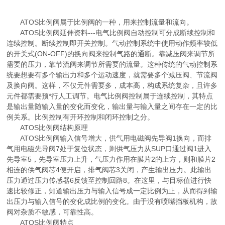
ATOS比例阀属于比例阀的一种，用来控制流量和流向。
ATOS比例阀延伸资料---电气比例阀自动控制可分成断续控制和
连续控制。断续控制即开关控制。气动控制系统中使用动作频率较低
的开关式(ON-OFF)的换向阀来控制气路的通断。靠减压阀来调节所
需要的压力，靠节流阀来调节所需要的流量。这种传统的气动控制系
统要想要有多个输出力和多个运动速度，就需要多个减压阀、节流阀
及换向阀。这样，不仅元件需要多，成本高，构成系统复杂，且许多
元件都需要预*行人工调节。电气比例阀控制属于连续控制，其特点
是输出量随输入量的变化而变化，输出量与输入量之间存在一定的比
例关系。比例控制有开环控制和闭环控制之分。
ATOS比例阀结构原理
ATOS比例阀输入信号增大，供气用电磁阀先导阀1换向，而排
气用电磁先导阀7处于复位状态，则供气压力从SUP口通过阀1进入
先导室5，先导室压力上升，气压力作用在膜片2的上方，则和膜片2
相连的供气阀芯4便开启，排气阀芯3关闭，产生输出压力。此输出
压力通过压力传感器6反馈至控制回路8。在这里，与目标值进行快
速比较修正，知道输出压力与输入信号成一定比例为止，从而得到输
出压力与输入信号的变化成比例的变化。由于没有喷嘴挡板机构，故
阀对杂质不敏感，可靠性高。
ATOS比例阀特点